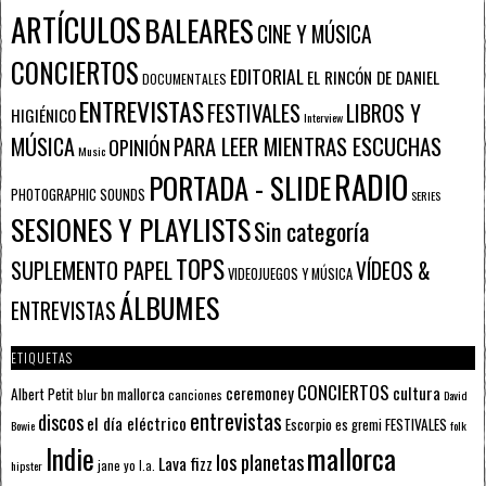
ARTÍCULOS
BALEARES
CINE Y MÚSICA
CONCIERTOS
EDITORIAL
EL RINCÓN DE DANIEL
DOCUMENTALES
ENTREVISTAS
FESTIVALES
LIBROS Y
HIGIÉNICO
Interview
PARA LEER MIENTRAS ESCUCHAS
MÚSICA
OPINIÓN
Music
RADIO
PORTADA - SLIDE
PHOTOGRAPHIC SOUNDS
SERIES
SESIONES Y PLAYLISTS
Sin categoría
TOPS
SUPLEMENTO PAPEL
VÍDEOS &
VIDEOJUEGOS Y MÚSICA
ÁLBUMES
ENTREVISTAS
ETIQUETAS
CONCIERTOS
ceremoney
cultura
Albert Petit
bn mallorca
blur
canciones
David
entrevistas
discos
el día eléctrico
Escorpio
FESTIVALES
es gremi
Bowie
folk
mallorca
Indie
los planetas
Lava fizz
jane yo
l.a.
hipster