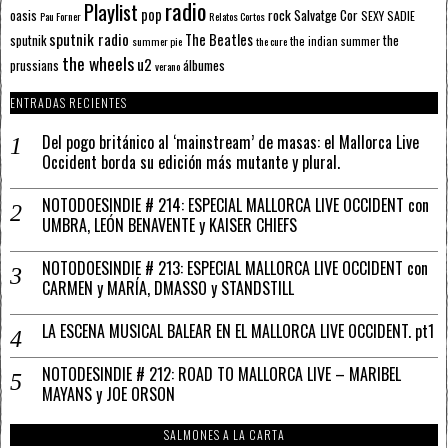
radio
Playlist
pop
rock
Salvatge Cor
oasis
SEXY SADIE
Pau Forner
Relatos Cortos
sputnik radio
The Beatles
sputnik
the
the indian summer
summer pie
the cure
the wheels
u2
álbumes
prussians
verano
ENTRADAS RECIENTES
Del pogo británico al ‘mainstream’ de masas: el Mallorca Live
Occident borda su edición más mutante y plural.
NOTODOESINDIE # 214: ESPECIAL MALLORCA LIVE OCCIDENT con
UMBRA, LEÓN BENAVENTE y KAISER CHIEFS
NOTODOESINDIE # 213: ESPECIAL MALLORCA LIVE OCCIDENT con
CARMEN y MARÍA, DMASSO y STANDSTILL
LA ESCENA MUSICAL BALEAR EN EL MALLORCA LIVE OCCIDENT. pt1
NOTODESINDIE # 212: ROAD TO MALLORCA LIVE – MARIBEL
MAYANS y JOE ORSON
SALMONES A LA CARTA