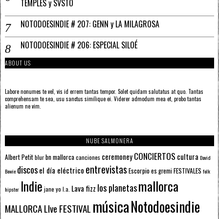
TEMPLES y SVSTO
NOTODOESINDIE # 207: GENN y LA MILAGROSA
NOTODOESINDIE # 206: ESPECIAL SILOÉ
ABOUT US
Labore nonumes te vel, vis id errem tantas tempor. Solet quidam salutatus at quo. Tantas
comprehensam te sea, usu sanctus similique ei. Viderer admodum mea et, probo tantas
alienum ne vim.
NUBE SALMONERA
CONCIERTOS
ceremoney
cultura
Albert Petit
bn mallorca
blur
canciones
David
entrevistas
discos
el día eléctrico
Escorpio
FESTIVALES
es gremi
Bowie
folk
mallorca
Indie
los planetas
Lava fizz
jane yo
l.a.
hipster
música
Notodoesindie
MALLORCA LIve FESTIVAL