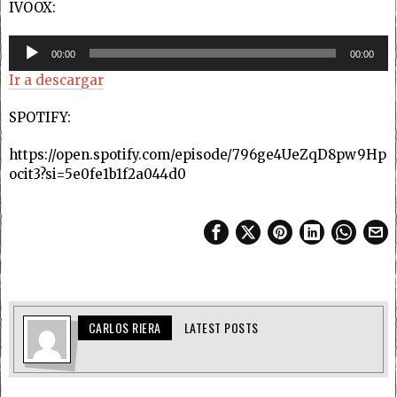
IVOOX:
Reproductor
00:00
00:00
de
Ir a descargar
audio
SPOTIFY:
https://open.spotify.com/episode/796ge4UeZqD8pw9Hp
ocit3?si=5e0fe1b1f2a044d0
CARLOS RIERA
LATEST POSTS