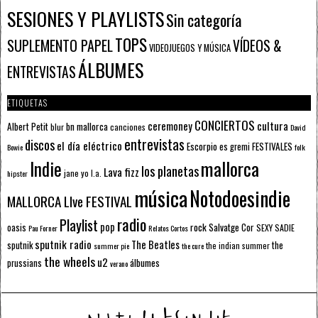
SESIONES Y PLAYLISTS
Sin categoría
TOPS
SUPLEMENTO PAPEL
VÍDEOS &
VIDEOJUEGOS Y MÚSICA
ÁLBUMES
ENTREVISTAS
ETIQUETAS
CONCIERTOS
ceremoney
cultura
Albert Petit
bn mallorca
blur
canciones
David
entrevistas
discos
el día eléctrico
Escorpio
FESTIVALES
es gremi
Bowie
folk
mallorca
Indie
los planetas
Lava fizz
jane yo
l.a.
hipster
música
Notodoesindie
MALLORCA LIve FESTIVAL
radio
Playlist
pop
rock
Salvatge Cor
oasis
SEXY SADIE
Pau Forner
Relatos Cortos
sputnik radio
The Beatles
sputnik
the
the indian summer
summer pie
the cure
the wheels
u2
álbumes
prussians
verano