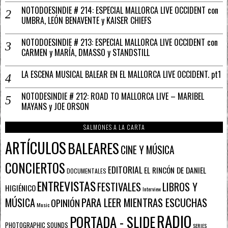
NOTODOESINDIE # 214: ESPECIAL MALLORCA LIVE OCCIDENT con
UMBRA, LEÓN BENAVENTE y KAISER CHIEFS
NOTODOESINDIE # 213: ESPECIAL MALLORCA LIVE OCCIDENT con
CARMEN y MARÍA, DMASSO y STANDSTILL
LA ESCENA MUSICAL BALEAR EN EL MALLORCA LIVE OCCIDENT. pt1
NOTODESINDIE # 212: ROAD TO MALLORCA LIVE – MARIBEL
MAYANS y JOE ORSON
SALMONES A LA CARTA
ARTÍCULOS
BALEARES
CINE Y MÚSICA
CONCIERTOS
EDITORIAL
EL RINCÓN DE DANIEL
DOCUMENTALES
ENTREVISTAS
FESTIVALES
LIBROS Y
HIGIÉNICO
Interview
PARA LEER MIENTRAS ESCUCHAS
MÚSICA
OPINIÓN
Music
RADIO
PORTADA - SLIDE
PHOTOGRAPHIC SOUNDS
SERIES