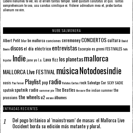
Labore nonumes te vel, vis id errem tantas tempor. Solet quidam salutatus at quo. Tantas
comprehensam te sea, usu sanctus similique ei. Viderer admodum mea et, probo tantas
alienum ne vim.
NUBE SALMONERA
CONCIERTOS
ceremoney
cultura
Albert Petit
bn mallorca
blur
canciones
David
entrevistas
discos
el día eléctrico
Escorpio
FESTIVALES
es gremi
Bowie
folk
mallorca
Indie
los planetas
Lava fizz
jane yo
l.a.
hipster
música
Notodoesindie
MALLORCA LIve FESTIVAL
radio
Playlist
pop
rock
Salvatge Cor
oasis
SEXY SADIE
Pau Forner
Relatos Cortos
sputnik radio
The Beatles
sputnik
the
the indian summer
summer pie
the cure
the wheels
u2
álbumes
prussians
verano
ENTRADAS RECIENTES
Del pogo británico al ‘mainstream’ de masas: el Mallorca Live
Occident borda su edición más mutante y plural.