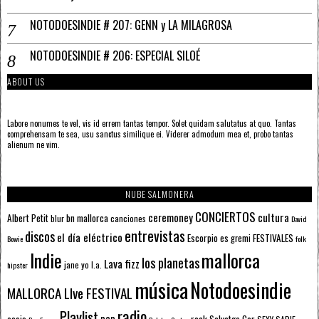
NOTODOESINDIE # 207: GENN y LA MILAGROSA
NOTODOESINDIE # 206: ESPECIAL SILOÉ
ABOUT US
Labore nonumes te vel, vis id errem tantas tempor. Solet quidam salutatus at quo. Tantas
comprehensam te sea, usu sanctus similique ei. Viderer admodum mea et, probo tantas
alienum ne vim.
NUBE SALMONERA
CONCIERTOS
ceremoney
cultura
Albert Petit
bn mallorca
blur
canciones
David
entrevistas
discos
el día eléctrico
Escorpio
FESTIVALES
es gremi
Bowie
folk
mallorca
Indie
los planetas
Lava fizz
jane yo
l.a.
hipster
música
Notodoesindie
MALLORCA LIve FESTIVAL
radio
Playlist
pop