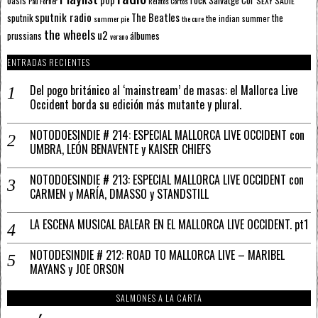
rock
Salvatge Cor
oasis
SEXY SADIE
Pau Forner
Relatos Cortos
sputnik radio
The Beatles
sputnik
the
the indian summer
summer pie
the cure
the wheels
u2
álbumes
prussians
verano
ENTRADAS RECIENTES
Del pogo británico al ‘mainstream’ de masas: el Mallorca Live
Occident borda su edición más mutante y plural.
NOTODOESINDIE # 214: ESPECIAL MALLORCA LIVE OCCIDENT con
UMBRA, LEÓN BENAVENTE y KAISER CHIEFS
NOTODOESINDIE # 213: ESPECIAL MALLORCA LIVE OCCIDENT con
CARMEN y MARÍA, DMASSO y STANDSTILL
LA ESCENA MUSICAL BALEAR EN EL MALLORCA LIVE OCCIDENT. pt1
NOTODESINDIE # 212: ROAD TO MALLORCA LIVE – MARIBEL
MAYANS y JOE ORSON
SALMONES A LA CARTA