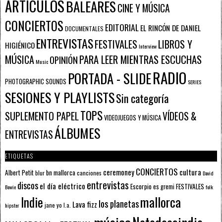
ARTÍCULOS
BALEARES
CINE Y MÚSICA
CONCIERTOS
EDITORIAL
EL RINCÓN DE DANIEL
DOCUMENTALES
ENTREVISTAS
FESTIVALES
LIBROS Y
HIGIÉNICO
Interview
PARA LEER MIENTRAS ESCUCHAS
MÚSICA
OPINIÓN
Music
RADIO
PORTADA - SLIDE
PHOTOGRAPHIC SOUNDS
SERIES
SESIONES Y PLAYLISTS
Sin categoría
TOPS
SUPLEMENTO PAPEL
VÍDEOS &
VIDEOJUEGOS Y MÚSICA
ÁLBUMES
ENTREVISTAS
ETIQUETAS
CONCIERTOS
ceremoney
cultura
Albert Petit
bn mallorca
blur
canciones
David
entrevistas
discos
el día eléctrico
Escorpio
FESTIVALES
es gremi
Bowie
folk
mallorca
Indie
los planetas
Lava fizz
jane yo
l.a.
hipster