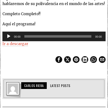
hablaremos de su polivalencia en el mundo de las artes!
Completo Completo!!
Aquí el programa!
Reproductor
00:00
00:00
de
Ir a descargar
audio
CARLOS RIERA
LATEST POSTS