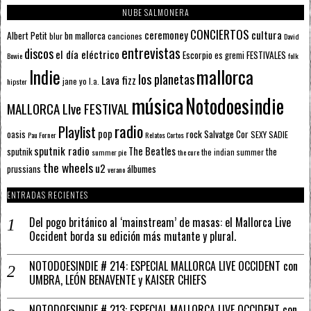
NUBE SALMONERA
CONCIERTOS
ceremoney
cultura
Albert Petit
bn mallorca
blur
canciones
David
entrevistas
discos
el día eléctrico
Escorpio
FESTIVALES
es gremi
Bowie
folk
mallorca
Indie
los planetas
Lava fizz
jane yo
l.a.
hipster
música
Notodoesindie
MALLORCA LIve FESTIVAL
radio
Playlist
pop
rock
Salvatge Cor
oasis
SEXY SADIE
Pau Forner
Relatos Cortos
sputnik radio
The Beatles
sputnik
the
the indian summer
summer pie
the cure
the wheels
u2
álbumes
prussians
verano
ENTRADAS RECIENTES
Del pogo británico al ‘mainstream’ de masas: el Mallorca Live
Occident borda su edición más mutante y plural.
NOTODOESINDIE # 214: ESPECIAL MALLORCA LIVE OCCIDENT con
UMBRA, LEÓN BENAVENTE y KAISER CHIEFS
NOTODOESINDIE # 213: ESPECIAL MALLORCA LIVE OCCIDENT con