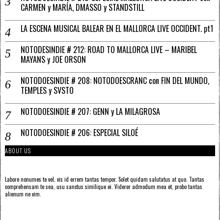
CARMEN y MARÍA, DMASSO y STANDSTILL
LA ESCENA MUSICAL BALEAR EN EL MALLORCA LIVE OCCIDENT. pt1
NOTODESINDIE # 212: ROAD TO MALLORCA LIVE – MARIBEL
MAYANS y JOE ORSON
NOTODOESINDIE # 208: NOTODOESCRANC con FIN DEL MUNDO,
TEMPLES y SVSTO
NOTODOESINDIE # 207: GENN y LA MILAGROSA
NOTODOESINDIE # 206: ESPECIAL SILOÉ
ABOUT US
Labore nonumes te vel, vis id errem tantas tempor. Solet quidam salutatus at quo. Tantas
comprehensam te sea, usu sanctus similique ei. Viderer admodum mea et, probo tantas
alienum ne vim.