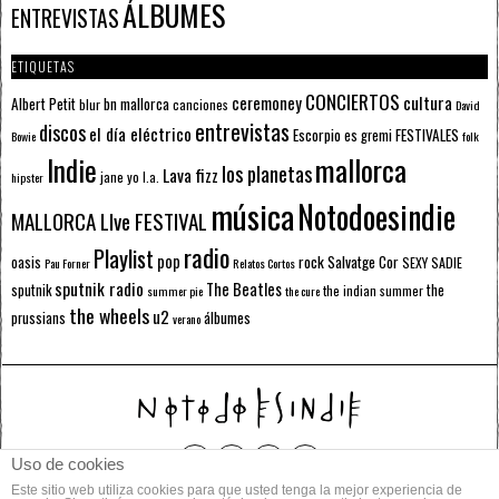
ÁLBUMES
ENTREVISTAS
ETIQUETAS
CONCIERTOS
ceremoney
cultura
Albert Petit
bn mallorca
blur
canciones
David
entrevistas
discos
el día eléctrico
Escorpio
FESTIVALES
es gremi
Bowie
folk
mallorca
Indie
los planetas
Lava fizz
jane yo
l.a.
hipster
música
Notodoesindie
MALLORCA LIve FESTIVAL
radio
Playlist
pop
rock
Salvatge Cor
oasis
SEXY SADIE
Pau Forner
Relatos Cortos
sputnik radio
The Beatles
sputnik
the
the indian summer
summer pie
the cure
the wheels
u2
álbumes
prussians
verano
Uso de cookies
Este sitio web utiliza cookies para que usted tenga la mejor experiencia de