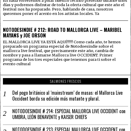
En nada volveremos a pisar nuestro recinto preferido durante unos
días y podremos disfrutar de toda la oferta cultural que este año el
festival nos ha preparado. Pero, hablando de casa, nosotros
queremos poner el acento en los artistas locales. Ya
NOTODESINDIE # 212: ROAD TO MALLORCA LIVE – MARIBEL
MAYANS y JOE ORSON
EL MALLORCA LIVE YA ESTÁ AQUÍ!!!!! Como cada año, te hemos
preparado un programa especial de Notodoesindie sobre el
mallorca live festival, que precisamente este año, cambia de
nombre y pasa a llamarse Mallorca live OCCIDENT. Primer
programa de los tres especiales que tenemos para ti sobre el
evento cultural
SALMONES FRESCOS
Del pogo británico al ‘mainstream’ de masas: el Mallorca Live
Occident borda su edición más mutante y plural.
NOTODOESINDIE # 214: ESPECIAL MALLORCA LIVE OCCIDENT con
UMBRA, LEÓN BENAVENTE y KAISER CHIEFS
NOTODOESINDIE # 213: ESPECIAL MALLORCA LIVE OCCIDENT con