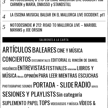
CARMEN y MARÍA, DMASSO y STANDSTILL
LA ESCENA MUSICAL BALEAR EN EL MALLORCA LIVE OCCIDENT. pt1
NOTODESINDIE # 212: ROAD TO MALLORCA LIVE – MARIBEL
MAYANS y JOE ORSON
SALMONES A LA CARTA
ARTÍCULOS
BALEARES
CINE Y MÚSICA
CONCIERTOS
EDITORIAL
EL RINCÓN DE DANIEL
DOCUMENTALES
ENTREVISTAS
FESTIVALES
LIBROS Y
HIGIÉNICO
Interview
PARA LEER MIENTRAS ESCUCHAS
MÚSICA
OPINIÓN
Music
RADIO
PORTADA - SLIDE
PHOTOGRAPHIC SOUNDS
SERIES
SESIONES Y PLAYLISTS
Sin categoría
TOPS
SUPLEMENTO PAPEL
VÍDEOS &
VIDEOJUEGOS Y MÚSICA