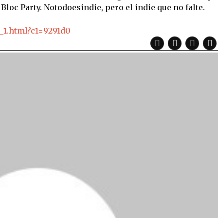
loc Party. Notodoesindie, pero el indie que no falte.
_1.html?c1=9291d0