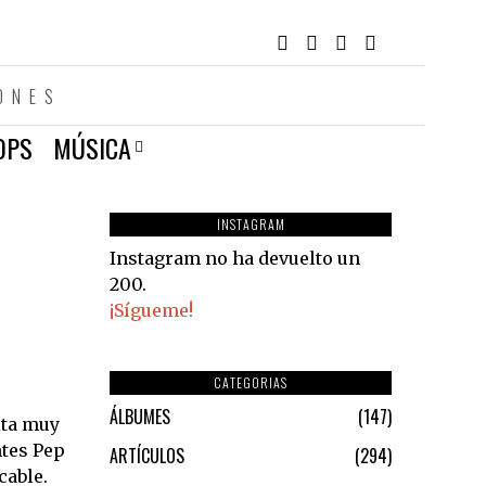
ONES
OPS
MÚSICA
INSTAGRAM
Instagram no ha devuelto un
200.
¡Sígueme!
CATEGORIAS
ÁLBUMES
147
ita muy
ntes Pep
ARTÍCULOS
294
cable.