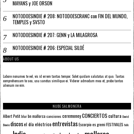
MAYANS y JOE ORSON
NOTODOESINDIE # 208: NOTODOESCRANC con FIN DEL MUNDO,
TEMPLES y SVSTO
NOTODOESINDIE # 207: GENN y LA MILAGROSA
NOTODOESINDIE # 206: ESPECIAL SILOÉ
ABOUT US
Labore nonumes te vel, vis id errem tantas tempor. Solet quidam salutatus at quo. Tantas
comprehensam te sea, usu sanctus similique ei. Viderer admodum mea et, probo tantas
alienum ne vim.
NUBE SALMONERA
CONCIERTOS
ceremoney
cultura
Albert Petit
bn mallorca
blur
canciones
David
entrevistas
discos
el día eléctrico
Escorpio
FESTIVALES
es gremi
Bowie
folk
mallorca
Indie