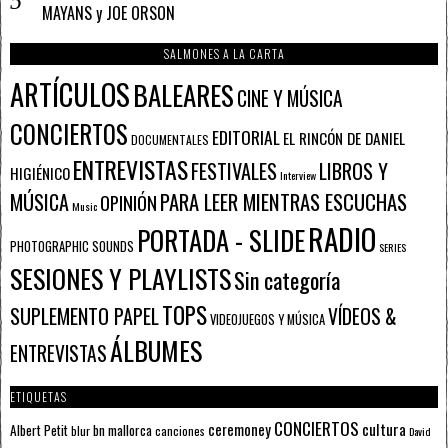
MAYANS y JOE ORSON
SALMONES A LA CARTA
ARTÍCULOS
BALEARES
CINE Y MÚSICA
CONCIERTOS
EDITORIAL
EL RINCÓN DE DANIEL
DOCUMENTALES
ENTREVISTAS
FESTIVALES
LIBROS Y
HIGIÉNICO
Interview
PARA LEER MIENTRAS ESCUCHAS
MÚSICA
OPINIÓN
Music
RADIO
PORTADA - SLIDE
PHOTOGRAPHIC SOUNDS
SERIES
SESIONES Y PLAYLISTS
Sin categoría
TOPS
SUPLEMENTO PAPEL
VÍDEOS &
VIDEOJUEGOS Y MÚSICA
ÁLBUMES
ENTREVISTAS
ETIQUETAS
CONCIERTOS
ceremoney
cultura
Albert Petit
bn mallorca
blur
canciones
David