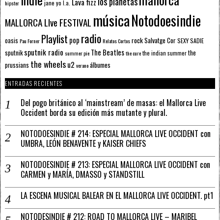
los planetas
Lava fizz
jane yo
l.a.
hipster
música
Notodoesindie
MALLORCA LIve FESTIVAL
radio
Playlist
pop
rock
Salvatge Cor
oasis
SEXY SADIE
Pau Forner
Relatos Cortos
sputnik radio
The Beatles
sputnik
the
the indian summer
summer pie
the cure
the wheels
u2
álbumes
prussians
verano
ENTRADAS RECIENTES
Del pogo británico al ‘mainstream’ de masas: el Mallorca Live
Occident borda su edición más mutante y plural.
NOTODOESINDIE # 214: ESPECIAL MALLORCA LIVE OCCIDENT con
UMBRA, LEÓN BENAVENTE y KAISER CHIEFS
NOTODOESINDIE # 213: ESPECIAL MALLORCA LIVE OCCIDENT con
CARMEN y MARÍA, DMASSO y STANDSTILL
LA ESCENA MUSICAL BALEAR EN EL MALLORCA LIVE OCCIDENT. pt1
NOTODESINDIE # 212: ROAD TO MALLORCA LIVE – MARIBEL