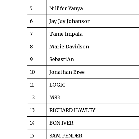
5
Nilüfer Yanya
6
Jay Jay Johanson
7
Tame Impala
8
Marie Davidson
9
SebastiAn
10
Jonathan Bree
11
LOGIC
12
M83
13
RICHARD HAWLEY
14
BON IVER
15
SAM FENDER