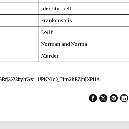
Identity theft
Frankensteis
Lo/Hi
Norman and Norma
Murder
eb0SRfj2572byh5?si=UPKN1c3_TJm2kRZjnJXPHA