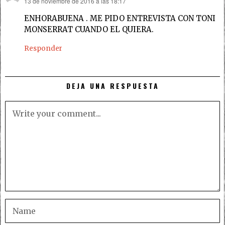
13 de noviembre de 2016 a las 18:17
dice:
ENHORABUENA . ME PIDO ENTREVISTA CON TONI
MONSERRAT CUANDO EL QUIERA.
Responder
DEJA UNA RESPUESTA