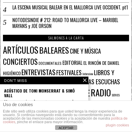
LA ESCENA MUSICAL BALEAR EN EL MALLORCA LIVE OCCIDENT. pt1
NOTODESINDIE # 212: ROAD TO MALLORCA LIVE – MARIBEL
MAYANS y JOE ORSON
SALMONES A LA CARTA
ARTÍCULOS
BALEARES
CINE Y MÚSICA
CONCIERTOS
EDITORIAL
EL RINCÓN DE DANIEL
DOCUMENTALES
ENTREVISTAS
FESTIVALES
LIBROS Y
HIGIÉNICO
Interview
PARA LEER MIENTRAS ESCUCHAS
MÚSICA
OPINIÓN
DON'T MISS
Music
RADIO
PORTADA - SLIDE
ACÚSTICO DE TONI MONSERRAT & SIMÓ
PHOTOGRAPHIC SOUNDS
VALL
SERIES
SESIONES Y PLAYLISTS
Hace aproximadamente un mes en el
Sin categoría
Uso de cookies
POPgrama 51 de radio
Este sitio web utiliza cookies para que usted tenga la mejor experiencia de
TOPS
SUPLEMENTO PAPEL
VÍDEOS &
MÁS MADE IN MALLORCA (2 DE 3)
usuario. Si continúa navegando está dando su consentimiento para la
VIDEOJUEGOS Y MÚSICA
aceptación de las mencionadas cookies y la aceptación de nuestra
política de
Los Valendas: La melodía y la armonía
ÁLBUMES
cookies
, pinche el enlace para mayor información.
ENTREVISTAS
Empezamos hablando de
plugin cookies
ACEPTAR