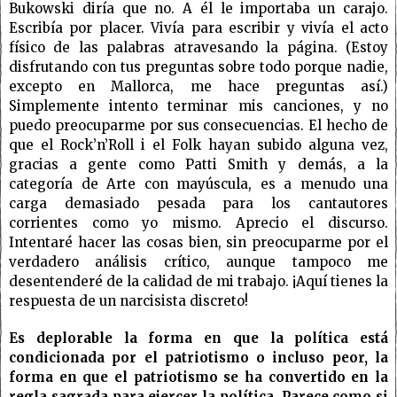
Bukowski diría que no. A él le importaba un carajo.
Escribía por placer. Vivía para escribir y vivía el acto
físico de las palabras atravesando la página. (Estoy
disfrutando con tus preguntas sobre todo porque nadie,
excepto en Mallorca, me hace preguntas así.)
Simplemente intento terminar mis canciones, y no
puedo preocuparme por sus consecuencias. El hecho de
que el Rock’n’Roll i el Folk hayan subido alguna vez,
gracias a gente como Patti Smith y demás, a la
categoría de Arte con mayúscula, es a menudo una
carga demasiado pesada para los cantautores
corrientes como yo mismo. Aprecio el discurso.
Intentaré hacer las cosas bien, sin preocuparme por el
verdadero análisis crítico, aunque tampoco me
desentenderé de la calidad de mi trabajo. ¡Aquí tienes la
respuesta de un narcisista discreto!
Es deplorable la forma en que la política está
condicionada por el patriotismo o incluso peor, la
forma en que el patriotismo se ha convertido en la
regla sagrada para ejercer la política. Parece como si