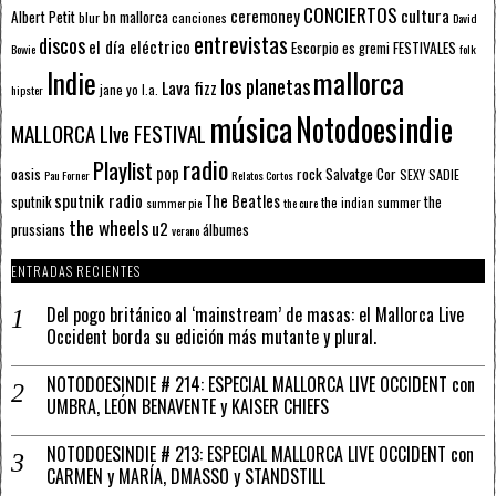
CONCIERTOS
ceremoney
cultura
Albert Petit
bn mallorca
blur
canciones
David
entrevistas
discos
el día eléctrico
Escorpio
FESTIVALES
es gremi
Bowie
folk
mallorca
Indie
los planetas
Lava fizz
jane yo
l.a.
hipster
música
Notodoesindie
MALLORCA LIve FESTIVAL
radio
Playlist
pop
rock
Salvatge Cor
oasis
SEXY SADIE
Pau Forner
Relatos Cortos
sputnik radio
The Beatles
sputnik
the
the indian summer
summer pie
the cure
the wheels
u2
álbumes
prussians
verano
ENTRADAS RECIENTES
Del pogo británico al ‘mainstream’ de masas: el Mallorca Live
Occident borda su edición más mutante y plural.
NOTODOESINDIE # 214: ESPECIAL MALLORCA LIVE OCCIDENT con
UMBRA, LEÓN BENAVENTE y KAISER CHIEFS
NOTODOESINDIE # 213: ESPECIAL MALLORCA LIVE OCCIDENT con
CARMEN y MARÍA, DMASSO y STANDSTILL