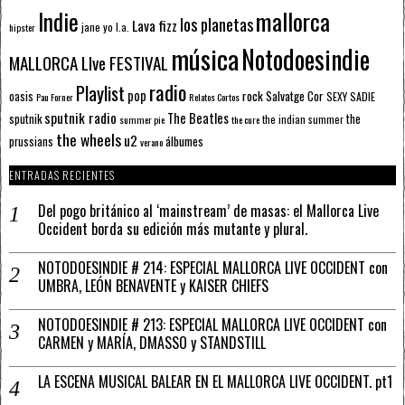
mallorca
Indie
los planetas
Lava fizz
jane yo
l.a.
hipster
música
Notodoesindie
MALLORCA LIve FESTIVAL
radio
Playlist
pop
rock
Salvatge Cor
oasis
SEXY SADIE
Pau Forner
Relatos Cortos
sputnik radio
The Beatles
sputnik
the
the indian summer
summer pie
the cure
the wheels
u2
álbumes
prussians
verano
ENTRADAS RECIENTES
Del pogo británico al ‘mainstream’ de masas: el Mallorca Live
Occident borda su edición más mutante y plural.
NOTODOESINDIE # 214: ESPECIAL MALLORCA LIVE OCCIDENT con
UMBRA, LEÓN BENAVENTE y KAISER CHIEFS
NOTODOESINDIE # 213: ESPECIAL MALLORCA LIVE OCCIDENT con
CARMEN y MARÍA, DMASSO y STANDSTILL
LA ESCENA MUSICAL BALEAR EN EL MALLORCA LIVE OCCIDENT. pt1