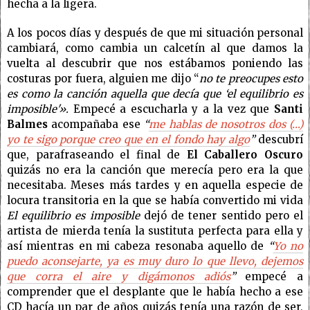
hecha a la ligera.
A los pocos días y después de que mi situación personal
cambiará, como cambia un calcetín al que damos la
vuelta al descubrir que nos estábamos poniendo las
costuras por fuera, alguien me dijo “
no te preocupes esto
es como la canción aquella que decía que ‘el equilibrio es
imposible'».
Empecé a escucharla y a la vez que
Santi
Balmes
acompañaba ese
“
me hablas de nosotros dos (…)
yo te sigo porque creo que en el fondo hay algo
”
descubrí
que, parafraseando el final de
El Caballero Oscuro
quizás no era la canción que merecía pero era la que
necesitaba. Meses más tardes y en aquella especie de
locura transitoria en la que se había convertido mi vida
El equilibrio es imposible
dejó de tener sentido pero el
artista de mierda tenía la sustituta perfecta para ella y
así mientras en mi cabeza resonaba aquello de
“
Yo no
puedo aconsejarte, ya es muy duro lo que llevo, dejemos
que corra el aire y digámonos adiós
”
empecé a
comprender que el desplante que le había hecho a ese
CD hacía un par de años quizás tenía una razón de ser,