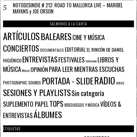
NOTODESINDIE # 212: ROAD TO MALLORCA LIVE – MARIBEL
MAYANS y JOE ORSON
SALMONES A LA CARTA
ARTÍCULOS
BALEARES
CINE Y MÚSICA
CONCIERTOS
EDITORIAL
EL RINCÓN DE DANIEL
DOCUMENTALES
ENTREVISTAS
FESTIVALES
LIBROS Y
HIGIÉNICO
Interview
PARA LEER MIENTRAS ESCUCHAS
MÚSICA
OPINIÓN
Music
RADIO
PORTADA - SLIDE
PHOTOGRAPHIC SOUNDS
SERIES
SESIONES Y PLAYLISTS
Sin categoría
TOPS
SUPLEMENTO PAPEL
VÍDEOS &
VIDEOJUEGOS Y MÚSICA
ÁLBUMES
ENTREVISTAS
ETIQUETAS