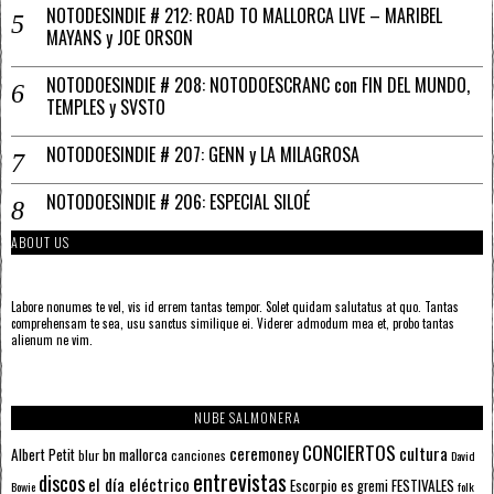
NOTODESINDIE # 212: ROAD TO MALLORCA LIVE – MARIBEL
MAYANS y JOE ORSON
NOTODOESINDIE # 208: NOTODOESCRANC con FIN DEL MUNDO,
TEMPLES y SVSTO
NOTODOESINDIE # 207: GENN y LA MILAGROSA
NOTODOESINDIE # 206: ESPECIAL SILOÉ
ABOUT US
Labore nonumes te vel, vis id errem tantas tempor. Solet quidam salutatus at quo. Tantas
comprehensam te sea, usu sanctus similique ei. Viderer admodum mea et, probo tantas
alienum ne vim.
NUBE SALMONERA
CONCIERTOS
ceremoney
cultura
Albert Petit
bn mallorca
blur
canciones
David
entrevistas
discos
el día eléctrico
Escorpio
FESTIVALES
es gremi
Bowie
folk