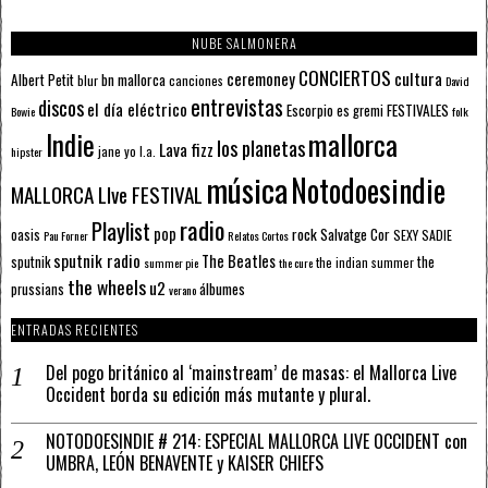
NUBE SALMONERA
CONCIERTOS
ceremoney
cultura
Albert Petit
bn mallorca
blur
canciones
David
entrevistas
discos
el día eléctrico
Escorpio
FESTIVALES
es gremi
Bowie
folk
mallorca
Indie
los planetas
Lava fizz
jane yo
l.a.
hipster
música
Notodoesindie
MALLORCA LIve FESTIVAL
radio
Playlist
pop
rock
Salvatge Cor
oasis
SEXY SADIE
Pau Forner
Relatos Cortos
sputnik radio
The Beatles
sputnik
the
the indian summer
summer pie
the cure
the wheels
u2
álbumes
prussians
verano
ENTRADAS RECIENTES
Del pogo británico al ‘mainstream’ de masas: el Mallorca Live
Occident borda su edición más mutante y plural.
NOTODOESINDIE # 214: ESPECIAL MALLORCA LIVE OCCIDENT con
UMBRA, LEÓN BENAVENTE y KAISER CHIEFS