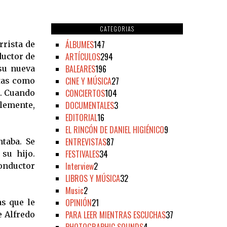
CATEGORIAS
ÁLBUMES
147
rrista de
ARTÍCULOS
294
ductor de
BALEARES
196
 su nueva
CINE Y MÚSICA
27
ltas como
CONCIERTOS
104
a. Cuando
DOCUMENTALES
3
blemente,
EDITORIAL
16
EL RINCÓN DE DANIEL HIGIÉNICO
9
ENTREVISTAS
87
taba. Se
FESTIVALES
34
su hijo.
Interview
2
onductor
LIBROS Y MÚSICA
32
Music
2
OPINIÓN
21
as que le
PARA LEER MIENTRAS ESCUCHAS
37
e Alfredo