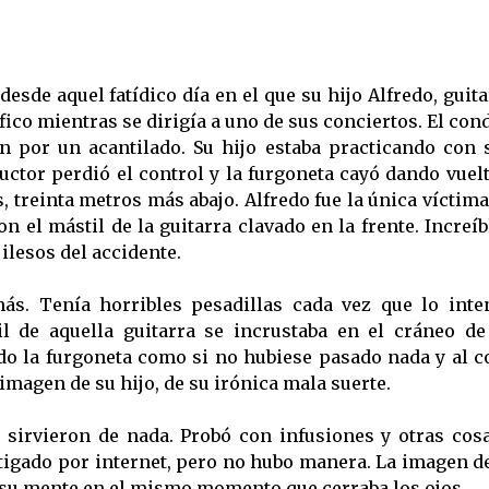
esde aquel fatídico día en el que su hijo Alfredo, guita
fico mientras se dirigía a uno de sus conciertos. El con
on por un acantilado. Su hijo estaba practicando con
ductor perdió el control y la furgoneta cayó dando vue
, treinta metros más abajo. Alfredo fue la única víctim
on el mástil de la guitarra clavado en la frente. Increí
ilesos del accidente.
s. Tenía horribles pesadillas cada vez que lo inten
 de aquella guitarra se incrustaba en el cráneo de 
 la furgoneta como si no hubiese pasado nada y al c
imagen de su hijo, de su irónica mala suerte.
o sirvieron de nada. Probó con infusiones y otras cos
igado por internet, pero no hubo manera. La imagen d
r su mente en el mismo momento que cerraba los ojos.