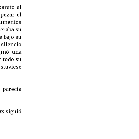
arato al
pezar el
trumentos
leraba su
e bajo su
silencio
inó una
r todo su
estuviese
e parecía
ts
siguió