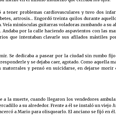
a tener problemas cardiovasculares y tuvo dos infar
abetes, artrosis… Engordó treinta quilos durante aquel
a. Veía minúsculas guitarras voladoras zumbando a su a
 Andaba por la calle haciendo aspavientos con las ma
ios que intentaban clavarle sus afilados mástiles po
mir. Se dedicaba a pasear por la ciudad sin rumbo fijo
 responderle y se dejaba caer, agotado. Como aquella 
s matorrales y pensó en suicidarse, en dejarse morir
se a la muerte, cuando llegaron los vendedores ambul
adillo a su alrededor. Frente a él se instaló un viejo
h
cercó a Mario para olisquearlo. El anciano se fijó en él.