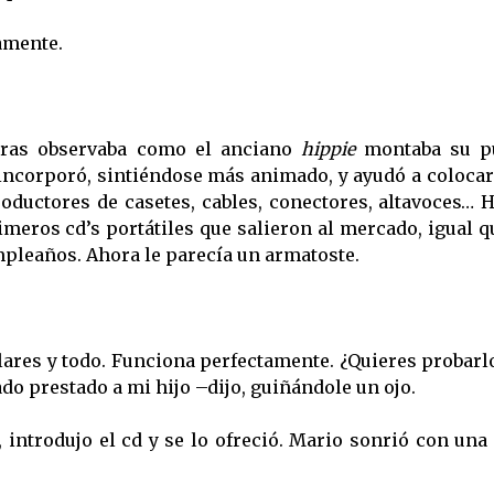
amente.
ntras observaba como el anciano
hippie
montaba su p
incorporó, sintiéndose más animado, y ayudó a colocar
oductores de casetes, cables, conectores, altavoces… 
imeros cd’s portátiles que salieron al mercado, igual q
mpleaños. Ahora le parecía un armatoste.
lares y todo. Funciona perfectamente. ¿Quieres probar
ado prestado a mi hijo –dijo, guiñándole un ojo.
 introdujo el cd y se lo ofreció. Mario sonrió con un