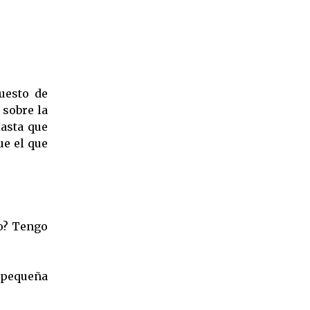
uesto de
 sobre la
Hasta que
ue el que
lo? Tengo
a pequeña