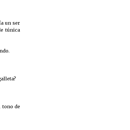
ía un ser
e túnica
ndo.
alleta?
l tono de