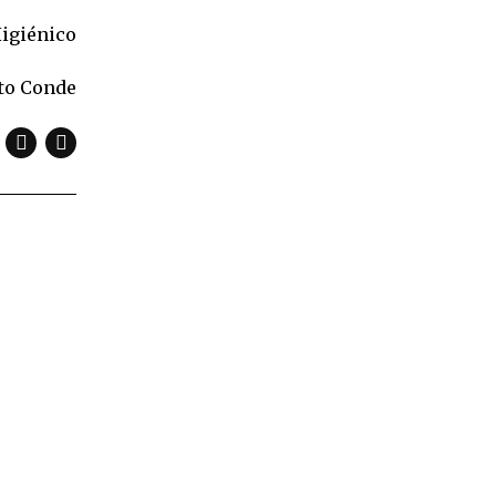
Higiénico
ato Conde