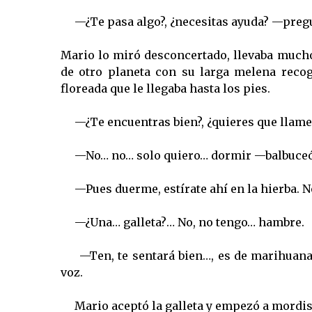
—¿Te pasa algo?, ¿necesitas ayuda? —preg
Mario lo miró desconcertado, llevaba mucho
de otro planeta con su larga melena recog
floreada que le llegaba hasta los pies.
—¿Te encuentras bien?, ¿quieres que llame
—No… no… solo quiero… dormir —balbuceó
—Pues duerme, estírate ahí en la hierba. No
—¿Una… galleta?… No, no tengo… hambre.
—Ten, te sentará bien…, es de marihuana.
voz.
Mario aceptó la galleta y empezó a mordis