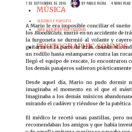
7 DE SEPTIEMBRE DE 2016
BY
PABLO RIERA
4 MINS READ
MÚSICA
SESIONES Y PLAYLISTS
A Mario le era imposible conciliar el sueño d
PARA LEER MIENTRAS ESCUCHAS
los
Blood&Guts
, murió en un accidente de trá
la furgoneta se durmió al volante y cayer
PHOTOGRAPHIC SOUNDS
guitarra en la parte de atrás cuando el con
un rodillo hasta estamparse contra las rocas
llegó el equipo de rescate, lo encontraron c
los demás pasajeros salieron prácticamente 
Desde aquel día, Mario no pudo dormir má
imaginaba el momento en el que el mástil
Imaginaba a los demás músicos abandonando
mirando el cadáver y riéndose de la patética 
El médico le recetó unas pastillas, pero n
recomendaban los amigos y que había invest
y de aquella guitarra asesina se paseaba po