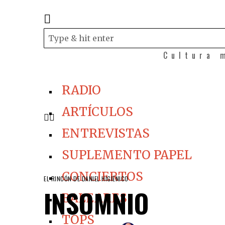
Cultura 
RADIO
ARTÍCULOS
ENTREVISTAS
SUPLEMENTO PAPEL
CONCIERTOS
EL RINCÓN DE DANIEL HIGIÉNICO
INSOMNIO
BALEARES
TOPS