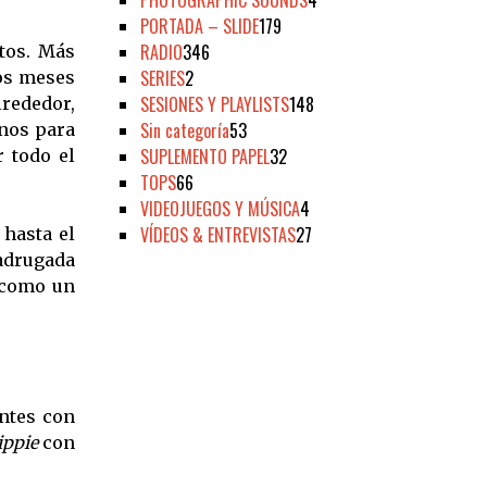
PHOTOGRAPHIC SOUNDS
4
PORTADA – SLIDE
179
RADIO
346
tos. Más
SERIES
2
los meses
SESIONES Y PLAYLISTS
148
lrededor,
Sin categoría
53
nos para
SUPLEMENTO PAPEL
32
r todo el
TOPS
66
VIDEOJUEGOS Y MÚSICA
4
VÍDEOS & ENTREVISTAS
27
 hasta el
madrugada
 como un
antes con
ippie
con