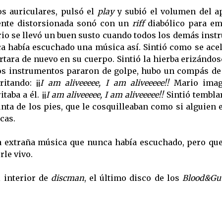
los auriculares, pulsó el
play
y subió el volumen del ap
ente distorsionada sonó con un
riff
diabólico para em
io se llevó un buen susto cuando todos los demás ins
a había escuchado una música así. Sintió como se ace
rtara de nuevo en su cuerpo. Sintió la hierba erizándos
os instrumentos pararon de golpe, hubo un compás de 
itando: ¡¡
I am aliveeeee, I am aliveeeee!!
Mario imag
taba a él. ¡¡
I am aliveeeee, I am aliveeeee!!
Sintió tembla
unta de los pies, que le cosquilleaban como si alguien 
cas.
la extraña música que nunca había escuchado, pero qu
le vivo.
l interior de
discman
, el último disco de los
Blood&Gu