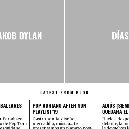
JAKOB DYLAN
DÍAS
LATEST FROM BLOG
 BALEARES
POP ADRIANO AFTER SUN
ADIÓS (SIE
PLAYLIST’19
QUEDARÁ EL 
ar Paradisco
Gastronomía, diseño,
Huele a despe
o de Pep Toni
mercadillo, música… te
delante, la mi
esquida se
presentamos un planazo post-
le devuelves 