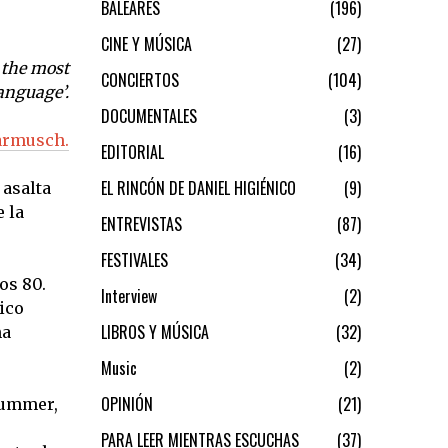
BALEARES
196
CINE Y MÚSICA
27
s the most
CONCIERTOS
104
language’.
DOCUMENTALES
3
Jarmusch.
EDITORIAL
16
EL RINCÓN DE DANIEL HIGIÉNICO
9
 asalta
 la
ENTREVISTAS
87
FESTIVALES
34
os 80.
Interview
2
ico
LIBROS Y MÚSICA
32
ha
Music
2
OPINIÓN
21
Stummer,
PARA LEER MIENTRAS ESCUCHAS
37