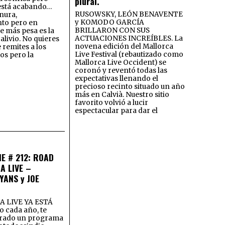
plural.
 está acabando…
RUSOWSKY, LEÓN BENAVENTE
nura,
y KOMODO GARCÍA
to pero en
BRILLARON CON SUS
ue más pesa es la
ACTUACIONES INCREÍBLES. La
alivio. No quieres
novena edición del Mallorca
e remites a los
Live Festival (rebautizado como
os pero la
Mallorca Live Occident) se
coronó y reventó todas las
expectativas llenando el
precioso recinto situado un año
más en Calvià. Nuestro sitio
favorito volvió a lucir
espectacular para dar el
E # 212: ROAD
A LIVE –
YANS y JOE
 LIVE YA ESTÁ
o cada año, te
rado un programa