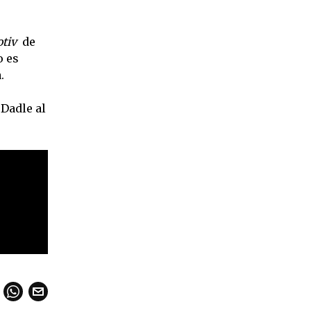
tiv
de
o es
.
 Dadle al