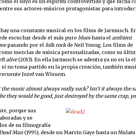
ómo el suyo es un espíritu controvertido y que lucha c
 entre sus actores-músicos protagonistas para introduc
hay una constante musical en los films de Jarmusch. En
ede escuchar desde el más puro
blues
hasta el
ambient
one
pasando por el
folk rock
de Neil Young. Los films de
como mezclas de música personalizadas, como su últi
ft alive
(2013). En ella Jarmusch se adentra ya no en la e
, si no toma partido en la propia creación, también musi
frecuente Jozef van Wissem.
the music almost always really suck? Isn’t it always the s
be they would be good, just destroyed by the same crap, y
ste, porque sus
aboradas y se
los de su filmografía
Dead Man
(1995), desde un Marvin Gaye hasta un Mulatu