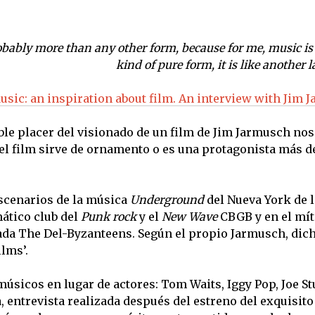
probably more than any other form, because for me, music i
kind of pure form, it is like another 
usic: an inspiration about film. An interview with Jim 
e placer del visionado de un film de Jim Jarmusch nos
el film sirve de ornamento o es una protagonista más de
scenarios de la música
Underground
del Nueva York de l
ático club del
Punk rock
y el
New Wave
CBGB y en el mít
a The Del-Byzanteens. Según el propio Jarmusch, dic
lms’.
músicos en lugar de actores: Tom Waits, Iggy Pop, Joe 
, entrevista realizada después del estreno del exquisito