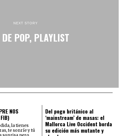
NEXT STORY
 DE POP, PLAYLIST
MPRE NOS
Del pogo británico al
FIB)
‘mainstream’ de masas: el
Mallorca Live Occident borda
dida, la tienes
su edición más mutante y
ras, te sonríe y tú
la sonrisa pero