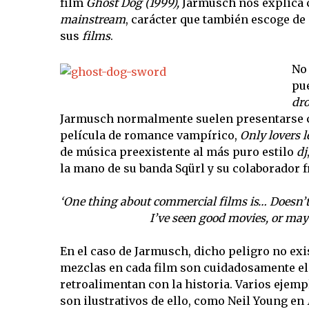
film
Ghost Dog (1999),
Jarmusch nos explica c
mainstream
, carácter que también escoge de
sus
films
.
No 
pu
dr
Jarmusch normalmente suelen presentarse 
película de romance vampírico,
Only lovers le
de música preexistente al más puro estilo
dj
la mano de su banda Sqürl y su colaborador 
‘One thing about commercial films is… Doesn’t 
I’ve seen good movies, or may
En el caso de Jarmusch, dicho peligro no exi
mezclas en cada film son cuidadosamente el
retroalimentan con la historia. Varios ejemp
son ilustrativos de ello, como Neil Young en