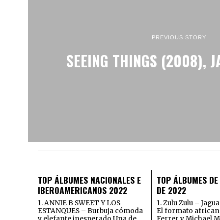
PREVIOUS STORY
SEEING THINGS (2008), 
TOP ÁLBUMES NACIONALES E
TOP ÁLBUMES DE
IBEROAMERICANOS 2022
DE 2022
1. ANNIE B SWEET Y LOS
1. Zulu Zulu – Jagu
ESTANQUES – Burbuja cómoda
El formato african
y elefante inesperado Una de
Ferrer y Michael M