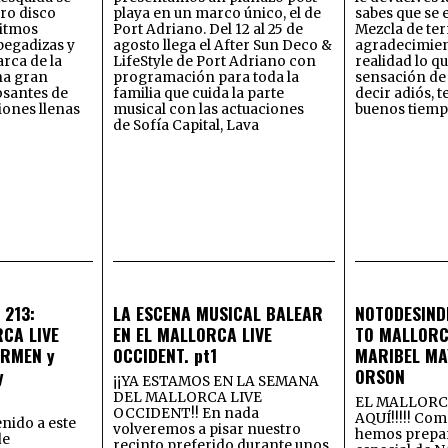
ro disco
playa en un marco único, el de
sabes que se
Ritmos
Port Adriano. Del 12 al 25 de
Mezcla de ter
 pegadizas y
agosto llega el After Sun Deco &
agradecimien
rca de la
LifeStyle de Port Adriano con
realidad lo q
na gran
programación para toda la
sensación de 
osantes de
familia que cuida la parte
decir adiós, t
iones llenas
musical con las actuaciones
buenos tiemp
de Sofía Capital, Lava
 213:
LA ESCENA MUSICAL BALEAR
NOTODESINDI
CA LIVE
EN EL MALLORCA LIVE
TO MALLORC
ARMEN y
OCCIDENT. pt1
MARIBEL MA
y
ORSON
¡¡YA ESTAMOS EN LA SEMANA
DEL MALLORCA LIVE
EL MALLORCA
OCCIDENT!! En nada
AQUÍ!!!!! Com
nido a este
volveremos a pisar nuestro
hemos prepa
de
recinto preferido durante unos