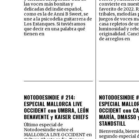
las voces más bonitas y
convierte en nuest
delicadas del indie español,
favorito de 2022. 
como es la de Anni B Sweet, se
tribales, melodías
une a la psicodelia guitarrera de
juegos de voces ma
Los Estanques. Si tuviéramos
casa repletos de u
que decir en una palabra qué
luminosidad y reb
tienen en
originalidad. Canc
de arreglos en
NOTODOESINDIE # 214:
NOTODOESINDIE #
ESPECIAL MALLORCA LIVE
ESPECIAL MALLOR
OCCIDENT con UMBRA, LEÓN
OCCIDENT con C
BENAVENTE y KAISER CHIEFS
MARÍA, DMASSO 
STANDSTILL
Último especial de
Notodoesindie sobre el
Bienvenida, bienve
MALLORCA LIVE OCCIDENT en
segundo especial 