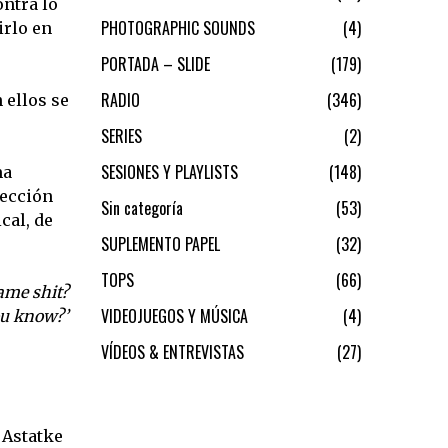
ontra lo
PHOTOGRAPHIC SOUNDS
4
irlo en
PORTADA – SLIDE
179
RADIO
346
 ellos se
SERIES
2
SESIONES Y PLAYLISTS
148
ma
lección
Sin categoría
53
cal, de
SUPLEMENTO PAPEL
32
TOPS
66
ame shit?
VIDEOJUEGOS Y MÚSICA
4
ou know?’
VÍDEOS & ENTREVISTAS
27
 Astatke