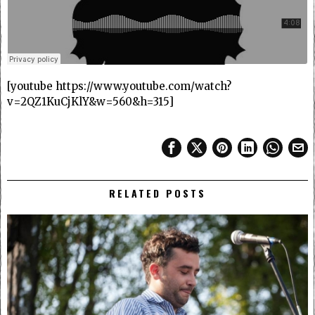
[youtube https://www.youtube.com/watch?
v=2QZ1KuCjKlY&w=560&h=315]
RELATED POSTS