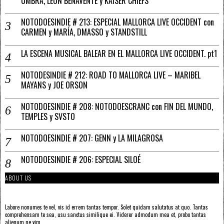
UMBRA, LEÓN BENAVENTE y KAISER CHIEFS
NOTODOESINDIE # 213: ESPECIAL MALLORCA LIVE OCCIDENT con
CARMEN y MARÍA, DMASSO y STANDSTILL
LA ESCENA MUSICAL BALEAR EN EL MALLORCA LIVE OCCIDENT. pt1
NOTODESINDIE # 212: ROAD TO MALLORCA LIVE – MARIBEL
MAYANS y JOE ORSON
NOTODOESINDIE # 208: NOTODOESCRANC con FIN DEL MUNDO,
TEMPLES y SVSTO
NOTODOESINDIE # 207: GENN y LA MILAGROSA
NOTODOESINDIE # 206: ESPECIAL SILOÉ
ABOUT US
Labore nonumes te vel, vis id errem tantas tempor. Solet quidam salutatus at quo. Tantas
comprehensam te sea, usu sanctus similique ei. Viderer admodum mea et, probo tantas
alienum ne vim.