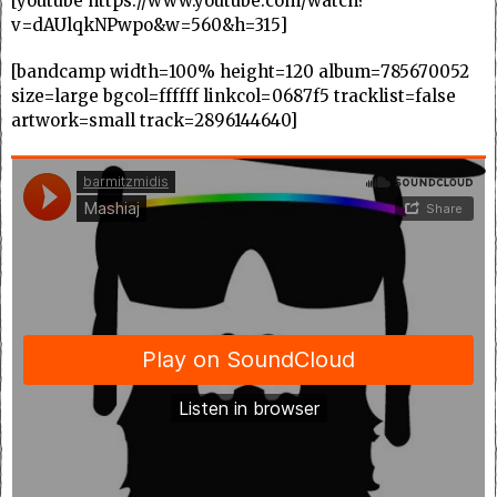
[youtube https://www.youtube.com/watch?
v=dAUlqkNPwpo&w=560&h=315]
[bandcamp width=100% height=120 album=785670052
size=large bgcol=ffffff linkcol=0687f5 tracklist=false
artwork=small track=2896144640]