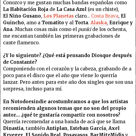
Conozco y me gustan muchas bandas españolas como
La Habitación Roja
de
La Casa Azul
(es un chiste),
El
Niño Gusano
,
Los Planetas
claro…
Costa Brava
,
El
Guincho
, amo a
Tomatito
y al
Torta
.
Alaska
,
Enrique y
Ana
. Muchas cosas más como el
punki
de los ochenta,
me encantan también las primeras grabaciones de
cante flamenco.
¿Y lo siguiente? ¿Qué está pensando Diosque después
de Constante?
Componiendo con el corazón y la cabeza, grabando de a
poco para el disco que el año que viene lo querría
lanzar. Pero antes para este año dos singles que son una
sorpresa, incluso para mí.
En Notodoesindie acostumbramos a que los artistas
recomienden algunos temas que no son del propio
autor… ¿qué te gustaría compartir con nosotros?
Querría recomendar a una banda de acá que se llama
Dinastia
, también
Antiplan
,
Esteban García
,
Axel
Kryeger
,
El Sonido Real
,
Posavasos
,
BarMitzMidis
y