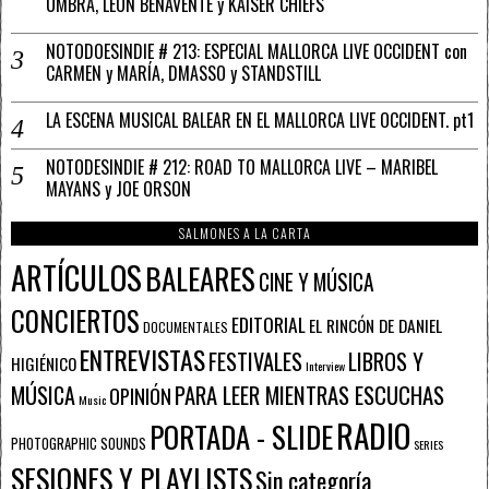
UMBRA, LEÓN BENAVENTE y KAISER CHIEFS
NOTODOESINDIE # 213: ESPECIAL MALLORCA LIVE OCCIDENT con
CARMEN y MARÍA, DMASSO y STANDSTILL
LA ESCENA MUSICAL BALEAR EN EL MALLORCA LIVE OCCIDENT. pt1
NOTODESINDIE # 212: ROAD TO MALLORCA LIVE – MARIBEL
MAYANS y JOE ORSON
SALMONES A LA CARTA
ARTÍCULOS
BALEARES
CINE Y MÚSICA
CONCIERTOS
EDITORIAL
EL RINCÓN DE DANIEL
DOCUMENTALES
ENTREVISTAS
FESTIVALES
LIBROS Y
HIGIÉNICO
Interview
PARA LEER MIENTRAS ESCUCHAS
MÚSICA
OPINIÓN
Music
RADIO
PORTADA - SLIDE
PHOTOGRAPHIC SOUNDS
SERIES
SESIONES Y PLAYLISTS
Sin categoría