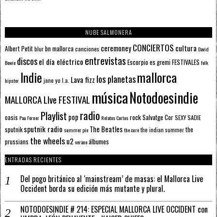
NUBE SALMONERA
CONCIERTOS
ceremoney
cultura
Albert Petit
bn mallorca
blur
canciones
David
entrevistas
discos
el día eléctrico
Escorpio
FESTIVALES
es gremi
Bowie
folk
mallorca
Indie
los planetas
Lava fizz
jane yo
l.a.
hipster
música
Notodoesindie
MALLORCA LIve FESTIVAL
radio
Playlist
pop
rock
Salvatge Cor
oasis
SEXY SADIE
Pau Forner
Relatos Cortos
sputnik radio
The Beatles
sputnik
the
the indian summer
summer pie
the cure
the wheels
u2
álbumes
prussians
verano
ENTRADAS RECIENTES
Del pogo británico al ‘mainstream’ de masas: el Mallorca Live
Occident borda su edición más mutante y plural.
NOTODOESINDIE # 214: ESPECIAL MALLORCA LIVE OCCIDENT con