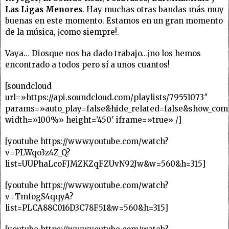
Las Ligas Menores
. Hay muchas otras bandas más muy
buenas en este momento. Estamos en un gran momento
de la música, ¡como siempre!.
Vaya… Diosque nos ha dado trabajo…¡no los hemos
encontrado a todos pero sí a unos cuantos!
[soundcloud
url=»https://api.soundcloud.com/playlists/79551073″
params=»auto_play=false&hide_related=false&show_com
width=»100%» height=’450′ iframe=»true» /]
[youtube https://www.youtube.com/watch?
v=PLWqo3z4Z_Q?
list=UUPhaLcoFJMZKZqFZUvN92Jw&w=560&h=315]
[youtube https://www.youtube.com/watch?
v=TmfogS4qqyA?
list=PLCA88C016D3C78F51&w=560&h=315]