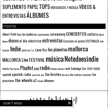
TOPS
SUPLEMENTO PAPEL
VÍDEOS &
VIDEOJUEGOS Y MÚSICA
ÁLBUMES
ENTREVISTAS
ETIQUETAS
CONCIERTOS
ceremoney
cultura
Albert Petit
bn mallorca
blur
canciones
David
entrevistas
discos
el día eléctrico
Escorpio
FESTIVALES
es gremi
Bowie
folk
mallorca
Indie
los planetas
Lava fizz
jane yo
l.a.
hipster
música
Notodoesindie
MALLORCA LIve FESTIVAL
radio
Playlist
pop
rock
Salvatge Cor
oasis
SEXY SADIE
Pau Forner
Relatos Cortos
sputnik radio
The Beatles
sputnik
the
the indian summer
summer pie
the cure
the wheels
u2
álbumes
prussians
verano
DON'T MISS