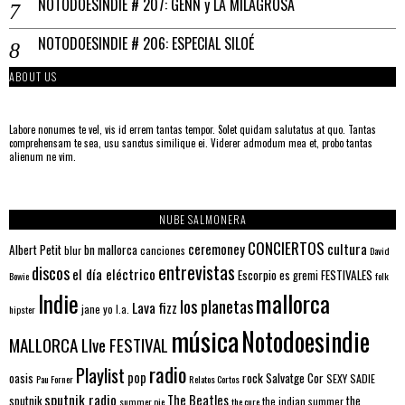
NOTODOESINDIE # 207: GENN y LA MILAGROSA
NOTODOESINDIE # 206: ESPECIAL SILOÉ
ABOUT US
Labore nonumes te vel, vis id errem tantas tempor. Solet quidam salutatus at quo. Tantas
comprehensam te sea, usu sanctus similique ei. Viderer admodum mea et, probo tantas
alienum ne vim.
NUBE SALMONERA
CONCIERTOS
ceremoney
cultura
Albert Petit
bn mallorca
blur
canciones
David
entrevistas
discos
el día eléctrico
Escorpio
FESTIVALES
es gremi
Bowie
folk
mallorca
Indie
los planetas
Lava fizz
jane yo
l.a.
hipster
música
Notodoesindie
MALLORCA LIve FESTIVAL
radio
Playlist
pop
rock
Salvatge Cor
oasis
SEXY SADIE
Pau Forner
Relatos Cortos
sputnik radio
The Beatles
sputnik
the
the indian summer
summer pie
the cure