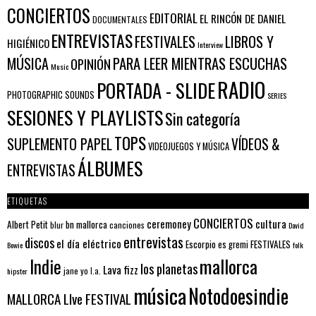
CONCIERTOS
EDITORIAL
EL RINCÓN DE DANIEL
DOCUMENTALES
ENTREVISTAS
FESTIVALES
LIBROS Y
HIGIÉNICO
Interview
PARA LEER MIENTRAS ESCUCHAS
MÚSICA
OPINIÓN
Music
RADIO
PORTADA - SLIDE
PHOTOGRAPHIC SOUNDS
SERIES
SESIONES Y PLAYLISTS
Sin categoría
TOPS
SUPLEMENTO PAPEL
VÍDEOS &
VIDEOJUEGOS Y MÚSICA
ÁLBUMES
ENTREVISTAS
ETIQUETAS
CONCIERTOS
ceremoney
cultura
Albert Petit
bn mallorca
blur
canciones
David
entrevistas
discos
el día eléctrico
Escorpio
FESTIVALES
es gremi
Bowie
folk
mallorca
Indie
los planetas
Lava fizz
jane yo
l.a.
hipster
música
Notodoesindie
MALLORCA LIve FESTIVAL