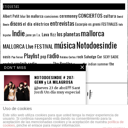
ETIQUETAS
CONCIERTOS
ceremoney
cultura
Albert Petit
bn mallorca
blur
canciones
David
entrevistas
discos
el día eléctrico
Escorpio
FESTIVALES
es gremi
Bowie
folk
mallorca
Indie
los planetas
Lava fizz
jane yo
l.a.
hipster
música
Notodoesindie
MALLORCA LIve FESTIVAL
radio
Playlist
pop
rock
Salvatge Cor
oasis
SEXY SADIE
Pau Forner
Relatos Cortos
sputnik radio
The Beatles
sputnik
the
the indian summer
summer pie
the cure
DON'T MISS
the wheels
u2
álbumes
prussians
verano
NOTODOESINDIE # 207:
GENN y LA MILAGROSA
¡¡¡Jueves 23 de abril!!! Sant
Jordi Un día muy especial
NOTODOESINDIE # 191: 11
Uso de cookies
ANIVERSARIO NOTODO –
Este sitio web utiliza cookies para que usted tenga la mejor experiencia de
F/E/A/ y CASPARY
© 2014 Todos los derechos reservados.
usuario. Si continúa navegando está dando su consentimiento para la
aceptación de las mencionadas cookies y la aceptación de nuestra
política de
ii 11 años no se celebran
cookies
, pinche el enlace para mayor información.
todos los días!! Así
POLÍTICA DE PRIVACIDAD
CONTACTO