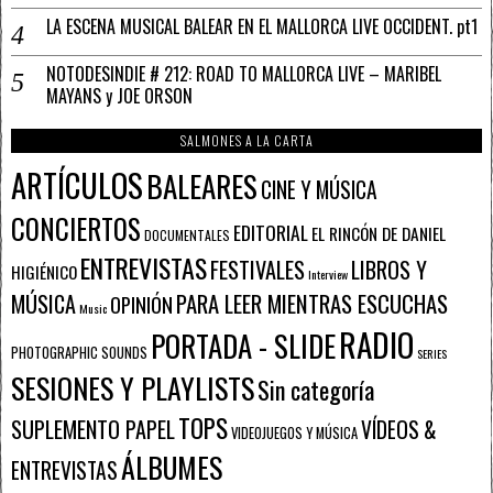
LA ESCENA MUSICAL BALEAR EN EL MALLORCA LIVE OCCIDENT. pt1
NOTODESINDIE # 212: ROAD TO MALLORCA LIVE – MARIBEL
MAYANS y JOE ORSON
SALMONES A LA CARTA
ARTÍCULOS
BALEARES
CINE Y MÚSICA
CONCIERTOS
EDITORIAL
EL RINCÓN DE DANIEL
DOCUMENTALES
ENTREVISTAS
FESTIVALES
LIBROS Y
HIGIÉNICO
Interview
PARA LEER MIENTRAS ESCUCHAS
MÚSICA
OPINIÓN
Music
RADIO
PORTADA - SLIDE
PHOTOGRAPHIC SOUNDS
SERIES
SESIONES Y PLAYLISTS
Sin categoría
TOPS
SUPLEMENTO PAPEL
VÍDEOS &
VIDEOJUEGOS Y MÚSICA
ÁLBUMES
ENTREVISTAS