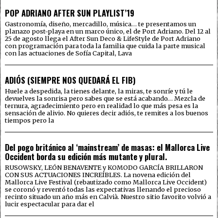
POP ADRIANO AFTER SUN PLAYLIST’19
Gastronomía, diseño, mercadillo, música… te presentamos un
planazo post-playa en un marco único, el de Port Adriano. Del 12 al
25 de agosto llega el After Sun Deco & LifeStyle de Port Adriano
con programación para toda la familia que cuida la parte musical
con las actuaciones de Sofía Capital, Lava
ADIÓS (SIEMPRE NOS QUEDARÁ EL FIB)
Huele a despedida, la tienes delante, la miras, te sonríe y tú le
devuelves la sonrisa pero sabes que se está acabando… Mezcla de
ternura, agradecimiento pero en realidad lo que más pesa es la
sensación de alivio. No quieres decir adiós, te remites a los buenos
tiempos pero la
Del pogo británico al ‘mainstream’ de masas: el Mallorca Live
Occident borda su edición más mutante y plural.
RUSOWSKY, LEÓN BENAVENTE y KOMODO GARCÍA BRILLARON
CON SUS ACTUACIONES INCREÍBLES. La novena edición del
Mallorca Live Festival (rebautizado como Mallorca Live Occident)
se coronó y reventó todas las expectativas llenando el precioso
recinto situado un año más en Calvià. Nuestro sitio favorito volvió a
lucir espectacular para dar el