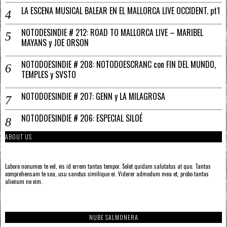
LA ESCENA MUSICAL BALEAR EN EL MALLORCA LIVE OCCIDENT. pt1
NOTODESINDIE # 212: ROAD TO MALLORCA LIVE – MARIBEL
MAYANS y JOE ORSON
NOTODOESINDIE # 208: NOTODOESCRANC con FIN DEL MUNDO,
TEMPLES y SVSTO
NOTODOESINDIE # 207: GENN y LA MILAGROSA
NOTODOESINDIE # 206: ESPECIAL SILOÉ
ABOUT US
Labore nonumes te vel, vis id errem tantas tempor. Solet quidam salutatus at quo. Tantas
comprehensam te sea, usu sanctus similique ei. Viderer admodum mea et, probo tantas
alienum ne vim.
NUBE SALMONERA