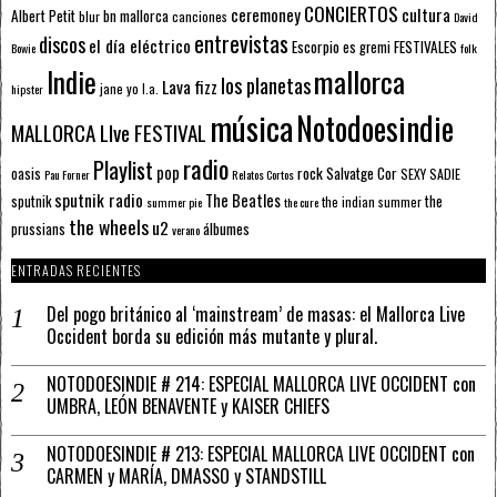
CONCIERTOS
ceremoney
cultura
Albert Petit
bn mallorca
blur
canciones
David
entrevistas
discos
el día eléctrico
Escorpio
FESTIVALES
es gremi
Bowie
folk
mallorca
Indie
los planetas
Lava fizz
jane yo
l.a.
hipster
música
Notodoesindie
MALLORCA LIve FESTIVAL
radio
Playlist
pop
rock
Salvatge Cor
oasis
SEXY SADIE
Pau Forner
Relatos Cortos
sputnik radio
The Beatles
sputnik
the
the indian summer
summer pie
the cure
the wheels
u2
álbumes
prussians
verano
ENTRADAS RECIENTES
Del pogo británico al ‘mainstream’ de masas: el Mallorca Live
Occident borda su edición más mutante y plural.
NOTODOESINDIE # 214: ESPECIAL MALLORCA LIVE OCCIDENT con
UMBRA, LEÓN BENAVENTE y KAISER CHIEFS
NOTODOESINDIE # 213: ESPECIAL MALLORCA LIVE OCCIDENT con
CARMEN y MARÍA, DMASSO y STANDSTILL