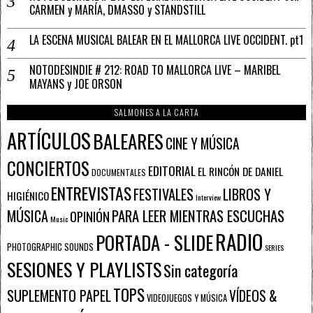
CARMEN y MARÍA, DMASSO y STANDSTILL
LA ESCENA MUSICAL BALEAR EN EL MALLORCA LIVE OCCIDENT. pt1
NOTODESINDIE # 212: ROAD TO MALLORCA LIVE – MARIBEL
MAYANS y JOE ORSON
SALMONES A LA CARTA
ARTÍCULOS
BALEARES
CINE Y MÚSICA
CONCIERTOS
EDITORIAL
EL RINCÓN DE DANIEL
DOCUMENTALES
ENTREVISTAS
FESTIVALES
LIBROS Y
HIGIÉNICO
Interview
PARA LEER MIENTRAS ESCUCHAS
MÚSICA
OPINIÓN
Music
RADIO
PORTADA - SLIDE
PHOTOGRAPHIC SOUNDS
SERIES
SESIONES Y PLAYLISTS
Sin categoría
TOPS
SUPLEMENTO PAPEL
VÍDEOS &
VIDEOJUEGOS Y MÚSICA