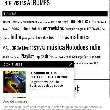
ÁLBUMES
ENTREVISTAS
ETIQUETAS
CONCIERTOS
ceremoney
cultura
Albert Petit
bn mallorca
blur
canciones
David
entrevistas
discos
el día eléctrico
Escorpio
FESTIVALES
es gremi
Bowie
folk
mallorca
Indie
los planetas
Lava fizz
jane yo
l.a.
hipster
música
Notodoesindie
MALLORCA LIve FESTIVAL
radio
Playlist
pop
rock
Salvatge Cor
oasis
SEXY SADIE
Pau Forner
Relatos Cortos
sputnik radio
The Beatles
sputnik
the
the indian summer
summer pie
the cure
DON'T MISS
the wheels
u2
álbumes
prussians
verano
EL SONIDO DE LOS
BEATLES, GEOFF EMERICK
La grandeza de The
Beatles se debe sobre
todo por
CANCIONES CON NOMBRE
Uso de cookies
PROPIO (PLAYLIST)
Este sitio web utiliza cookies para que usted tenga la mejor experiencia de
Eleanor, Valentine,
© 2014 Todos los derechos reservados.