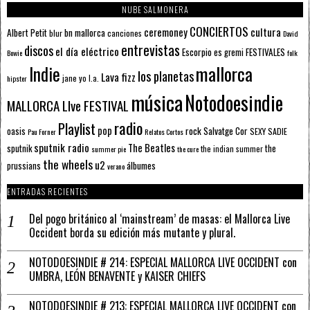
NUBE SALMONERA
CONCIERTOS
ceremoney
cultura
Albert Petit
bn mallorca
blur
canciones
David
entrevistas
discos
el día eléctrico
Escorpio
FESTIVALES
es gremi
Bowie
folk
mallorca
Indie
los planetas
Lava fizz
jane yo
l.a.
hipster
música
Notodoesindie
MALLORCA LIve FESTIVAL
radio
Playlist
pop
rock
Salvatge Cor
oasis
SEXY SADIE
Pau Forner
Relatos Cortos
sputnik radio
The Beatles
sputnik
the
the indian summer
summer pie
the cure
the wheels
u2
álbumes
prussians
verano
ENTRADAS RECIENTES
Del pogo británico al ‘mainstream’ de masas: el Mallorca Live
Occident borda su edición más mutante y plural.
NOTODOESINDIE # 214: ESPECIAL MALLORCA LIVE OCCIDENT con
UMBRA, LEÓN BENAVENTE y KAISER CHIEFS
NOTODOESINDIE # 213: ESPECIAL MALLORCA LIVE OCCIDENT con