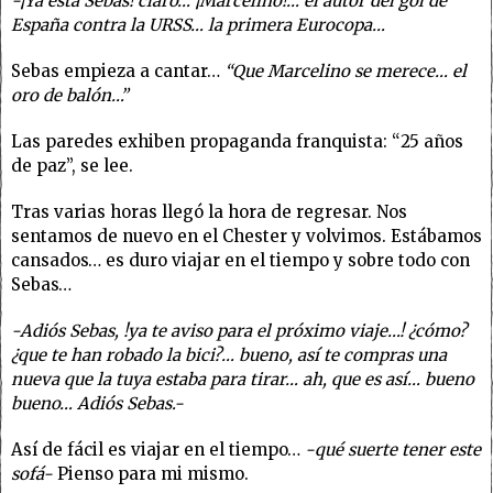
-¡Ya está Sebas! claro… ¡Marcelino!… el autor del gol de
España contra la URSS… la primera Eurocopa…
Sebas empieza a cantar…
“Que Marcelino se merece… el
oro de balón…”
Las paredes exhiben propaganda franquista: “25 años
de paz”, se lee.
Tras varias horas llegó la hora de regresar. Nos
sentamos de nuevo en el Chester y volvimos. Estábamos
cansados… es duro viajar en el tiempo y sobre todo con
Sebas…
-Adiós Sebas, !ya te aviso para el próximo viaje…! ¿cómo?
¿que te han robado la bici?… bueno, así te compras una
nueva que la tuya estaba para tirar… ah, que es así… bueno
bueno… Adiós Sebas.-
Así de fácil es viajar en el tiempo…
-qué suerte tener este
sofá-
Pienso para mi mismo.