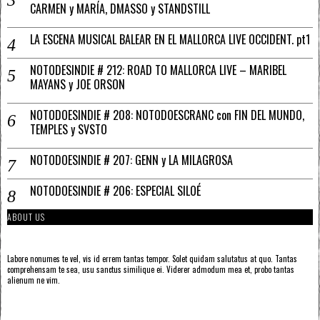
CARMEN y MARÍA, DMASSO y STANDSTILL
LA ESCENA MUSICAL BALEAR EN EL MALLORCA LIVE OCCIDENT. pt1
NOTODESINDIE # 212: ROAD TO MALLORCA LIVE – MARIBEL
MAYANS y JOE ORSON
NOTODOESINDIE # 208: NOTODOESCRANC con FIN DEL MUNDO,
TEMPLES y SVSTO
NOTODOESINDIE # 207: GENN y LA MILAGROSA
NOTODOESINDIE # 206: ESPECIAL SILOÉ
ABOUT US
Labore nonumes te vel, vis id errem tantas tempor. Solet quidam salutatus at quo. Tantas
comprehensam te sea, usu sanctus similique ei. Viderer admodum mea et, probo tantas
alienum ne vim.