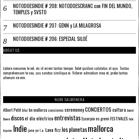
NOTODOESINDIE # 208: NOTODOESCRANC con FIN DEL MUNDO,
TEMPLES y SVSTO
NOTODOESINDIE # 207: GENN y LA MILAGROSA
NOTODOESINDIE # 206: ESPECIAL SILOÉ
ABOUT US
Labore nonumes te vel, vis id errem tantas tempor. Solet quidam salutatus at quo. Tantas
comprehensam te sea, usu sanctus similique ei. Viderer admodum mea et, probo tantas
alienum ne vim.
NUBE SALMONERA
CONCIERTOS
ceremoney
cultura
Albert Petit
bn mallorca
blur
canciones
David
entrevistas
discos
el día eléctrico
Escorpio
FESTIVALES
es gremi
Bowie
folk
mallorca
Indie
los planetas
Lava fizz
jane yo
l.a.
hipster