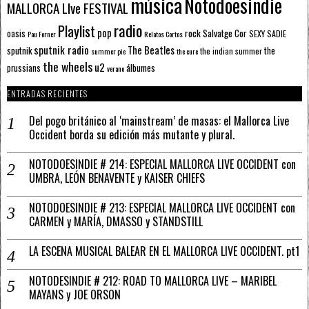
música
Notodoesindie
MALLORCA LIve FESTIVAL
radio
Playlist
pop
rock
Salvatge Cor
oasis
SEXY SADIE
Pau Forner
Relatos Cortos
sputnik radio
The Beatles
sputnik
the
the indian summer
summer pie
the cure
the wheels
u2
álbumes
prussians
verano
ENTRADAS RECIENTES
Del pogo británico al ‘mainstream’ de masas: el Mallorca Live
Occident borda su edición más mutante y plural.
NOTODOESINDIE # 214: ESPECIAL MALLORCA LIVE OCCIDENT con
UMBRA, LEÓN BENAVENTE y KAISER CHIEFS
NOTODOESINDIE # 213: ESPECIAL MALLORCA LIVE OCCIDENT con
CARMEN y MARÍA, DMASSO y STANDSTILL
LA ESCENA MUSICAL BALEAR EN EL MALLORCA LIVE OCCIDENT. pt1
NOTODESINDIE # 212: ROAD TO MALLORCA LIVE – MARIBEL
MAYANS y JOE ORSON