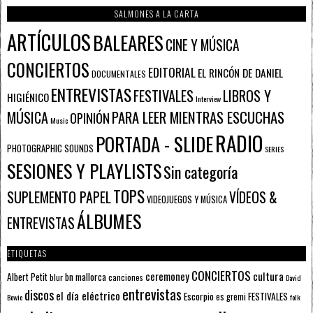
SALMONES A LA CARTA
ARTÍCULOS
BALEARES
CINE Y MÚSICA
CONCIERTOS
EDITORIAL
EL RINCÓN DE DANIEL
DOCUMENTALES
ENTREVISTAS
FESTIVALES
LIBROS Y
HIGIÉNICO
Interview
PARA LEER MIENTRAS ESCUCHAS
MÚSICA
OPINIÓN
Music
RADIO
PORTADA - SLIDE
PHOTOGRAPHIC SOUNDS
SERIES
SESIONES Y PLAYLISTS
Sin categoría
TOPS
SUPLEMENTO PAPEL
VÍDEOS &
VIDEOJUEGOS Y MÚSICA
ÁLBUMES
ENTREVISTAS
ETIQUETAS
CONCIERTOS
ceremoney
cultura
Albert Petit
bn mallorca
blur
canciones
David
entrevistas
discos
el día eléctrico
Escorpio
FESTIVALES
es gremi
Bowie
folk