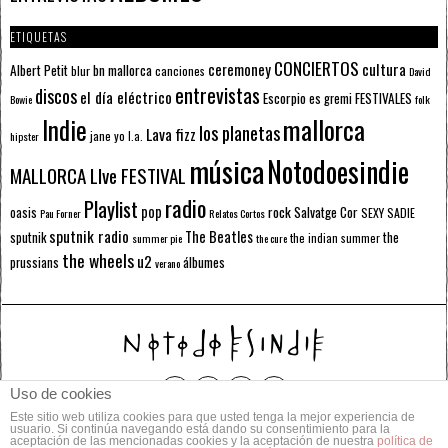
ETIQUETAS
CONCIERTOS
ceremoney
cultura
Albert Petit
bn mallorca
blur
canciones
David
entrevistas
discos
el día eléctrico
Escorpio
FESTIVALES
es gremi
Bowie
folk
mallorca
Indie
los planetas
Lava fizz
jane yo
l.a.
hipster
música
Notodoesindie
MALLORCA LIve FESTIVAL
radio
Playlist
pop
rock
Salvatge Cor
oasis
SEXY SADIE
Pau Forner
Relatos Cortos
sputnik radio
The Beatles
sputnik
the
the indian summer
summer pie
the cure
the wheels
u2
álbumes
prussians
verano
Uso de cookies
Este sitio web utiliza cookies para que usted tenga la mejor experiencia de
© 2014 Todos los derechos reservados.
usuario. Si continúa navegando está dando su consentimiento para la
aceptación de las mencionadas cookies y la aceptación de nuestra
política de