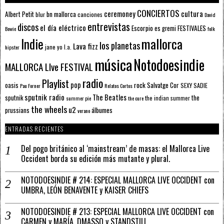
CONCIERTOS
ceremoney
cultura
Albert Petit
bn mallorca
blur
canciones
David
entrevistas
discos
el día eléctrico
Escorpio
FESTIVALES
es gremi
Bowie
folk
mallorca
Indie
los planetas
Lava fizz
jane yo
l.a.
hipster
música
Notodoesindie
MALLORCA LIve FESTIVAL
radio
Playlist
pop
rock
Salvatge Cor
oasis
SEXY SADIE
Pau Forner
Relatos Cortos
sputnik radio
The Beatles
sputnik
the
the indian summer
summer pie
the cure
the wheels
u2
álbumes
prussians
verano
ENTRADAS RECIENTES
Del pogo británico al ‘mainstream’ de masas: el Mallorca Live
Occident borda su edición más mutante y plural.
NOTODOESINDIE # 214: ESPECIAL MALLORCA LIVE OCCIDENT con
UMBRA, LEÓN BENAVENTE y KAISER CHIEFS
NOTODOESINDIE # 213: ESPECIAL MALLORCA LIVE OCCIDENT con
CARMEN y MARÍA, DMASSO y STANDSTILL