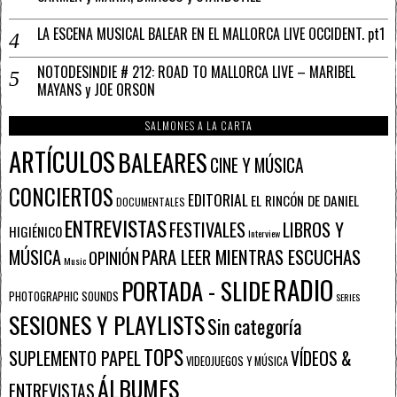
LA ESCENA MUSICAL BALEAR EN EL MALLORCA LIVE OCCIDENT. pt1
NOTODESINDIE # 212: ROAD TO MALLORCA LIVE – MARIBEL
MAYANS y JOE ORSON
SALMONES A LA CARTA
ARTÍCULOS
BALEARES
CINE Y MÚSICA
CONCIERTOS
EDITORIAL
EL RINCÓN DE DANIEL
DOCUMENTALES
ENTREVISTAS
FESTIVALES
LIBROS Y
HIGIÉNICO
Interview
PARA LEER MIENTRAS ESCUCHAS
MÚSICA
OPINIÓN
Music
RADIO
PORTADA - SLIDE
PHOTOGRAPHIC SOUNDS
SERIES
SESIONES Y PLAYLISTS
Sin categoría
TOPS
SUPLEMENTO PAPEL
VÍDEOS &
VIDEOJUEGOS Y MÚSICA
ÁLBUMES
ENTREVISTAS