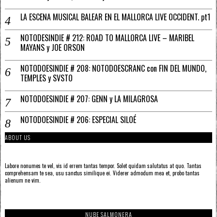
LA ESCENA MUSICAL BALEAR EN EL MALLORCA LIVE OCCIDENT. pt1
NOTODESINDIE # 212: ROAD TO MALLORCA LIVE – MARIBEL
MAYANS y JOE ORSON
NOTODOESINDIE # 208: NOTODOESCRANC con FIN DEL MUNDO,
TEMPLES y SVSTO
NOTODOESINDIE # 207: GENN y LA MILAGROSA
NOTODOESINDIE # 206: ESPECIAL SILOÉ
ABOUT US
Labore nonumes te vel, vis id errem tantas tempor. Solet quidam salutatus at quo. Tantas
comprehensam te sea, usu sanctus similique ei. Viderer admodum mea et, probo tantas
alienum ne vim.
NUBE SALMONERA