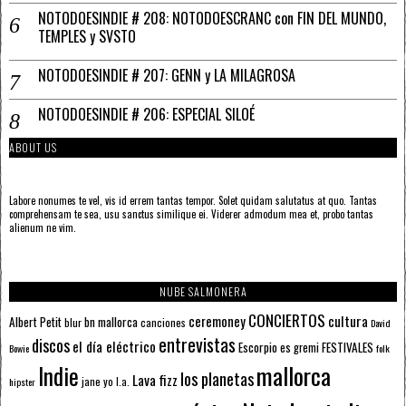
NOTODOESINDIE # 208: NOTODOESCRANC con FIN DEL MUNDO,
TEMPLES y SVSTO
NOTODOESINDIE # 207: GENN y LA MILAGROSA
NOTODOESINDIE # 206: ESPECIAL SILOÉ
ABOUT US
Labore nonumes te vel, vis id errem tantas tempor. Solet quidam salutatus at quo. Tantas
comprehensam te sea, usu sanctus similique ei. Viderer admodum mea et, probo tantas
alienum ne vim.
NUBE SALMONERA
CONCIERTOS
ceremoney
cultura
Albert Petit
bn mallorca
blur
canciones
David
entrevistas
discos
el día eléctrico
Escorpio
FESTIVALES
es gremi
Bowie
folk
mallorca
Indie
los planetas
Lava fizz
jane yo
l.a.
hipster