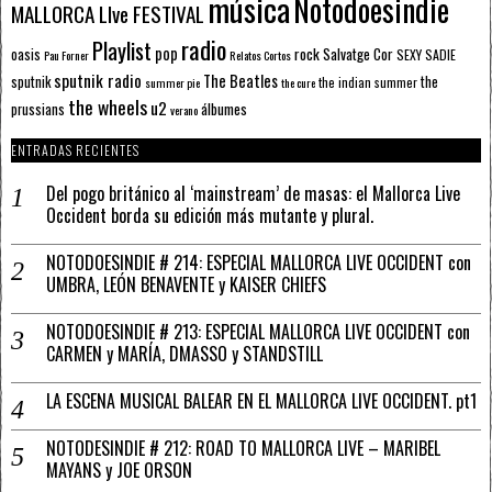
música
Notodoesindie
MALLORCA LIve FESTIVAL
radio
Playlist
pop
rock
Salvatge Cor
oasis
SEXY SADIE
Pau Forner
Relatos Cortos
sputnik radio
The Beatles
sputnik
the
the indian summer
summer pie
the cure
the wheels
u2
álbumes
prussians
verano
ENTRADAS RECIENTES
Del pogo británico al ‘mainstream’ de masas: el Mallorca Live
Occident borda su edición más mutante y plural.
NOTODOESINDIE # 214: ESPECIAL MALLORCA LIVE OCCIDENT con
UMBRA, LEÓN BENAVENTE y KAISER CHIEFS
NOTODOESINDIE # 213: ESPECIAL MALLORCA LIVE OCCIDENT con
CARMEN y MARÍA, DMASSO y STANDSTILL
LA ESCENA MUSICAL BALEAR EN EL MALLORCA LIVE OCCIDENT. pt1
NOTODESINDIE # 212: ROAD TO MALLORCA LIVE – MARIBEL
MAYANS y JOE ORSON