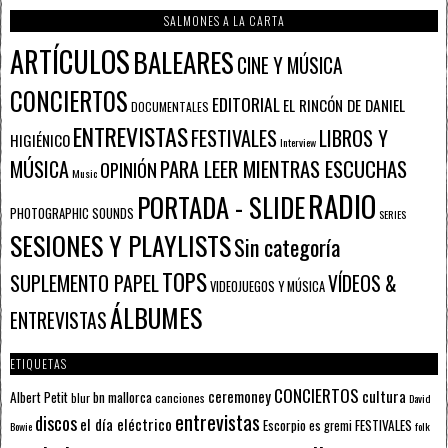
SALMONES A LA CARTA
ARTÍCULOS
BALEARES
CINE Y MÚSICA
CONCIERTOS
EDITORIAL
EL RINCÓN DE DANIEL
DOCUMENTALES
ENTREVISTAS
FESTIVALES
LIBROS Y
HIGIÉNICO
Interview
PARA LEER MIENTRAS ESCUCHAS
MÚSICA
OPINIÓN
Music
RADIO
PORTADA - SLIDE
PHOTOGRAPHIC SOUNDS
SERIES
SESIONES Y PLAYLISTS
Sin categoría
TOPS
SUPLEMENTO PAPEL
VÍDEOS &
VIDEOJUEGOS Y MÚSICA
ÁLBUMES
ENTREVISTAS
ETIQUETAS
CONCIERTOS
ceremoney
cultura
Albert Petit
bn mallorca
blur
canciones
David
entrevistas
discos
el día eléctrico
Escorpio
FESTIVALES
es gremi
Bowie
folk