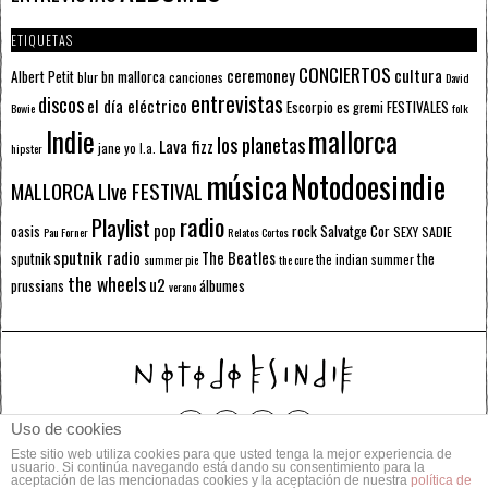
ETIQUETAS
CONCIERTOS
ceremoney
cultura
Albert Petit
bn mallorca
blur
canciones
David
entrevistas
discos
el día eléctrico
Escorpio
FESTIVALES
es gremi
Bowie
folk
mallorca
Indie
los planetas
Lava fizz
jane yo
l.a.
hipster
música
Notodoesindie
MALLORCA LIve FESTIVAL
radio
Playlist
pop
rock
Salvatge Cor
oasis
SEXY SADIE
Pau Forner
Relatos Cortos
sputnik radio
The Beatles
sputnik
the
the indian summer
summer pie
the cure
the wheels
u2
álbumes
prussians
verano
Uso de cookies
Este sitio web utiliza cookies para que usted tenga la mejor experiencia de
© 2014 Todos los derechos reservados.
usuario. Si continúa navegando está dando su consentimiento para la
aceptación de las mencionadas cookies y la aceptación de nuestra
política de