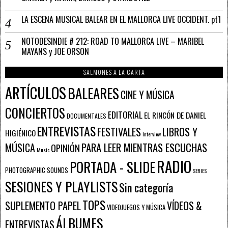
LA ESCENA MUSICAL BALEAR EN EL MALLORCA LIVE OCCIDENT. pt1
NOTODESINDIE # 212: ROAD TO MALLORCA LIVE – MARIBEL
MAYANS y JOE ORSON
SALMONES A LA CARTA
ARTÍCULOS
BALEARES
CINE Y MÚSICA
CONCIERTOS
EDITORIAL
EL RINCÓN DE DANIEL
DOCUMENTALES
ENTREVISTAS
FESTIVALES
LIBROS Y
HIGIÉNICO
Interview
PARA LEER MIENTRAS ESCUCHAS
MÚSICA
OPINIÓN
Music
RADIO
PORTADA - SLIDE
PHOTOGRAPHIC SOUNDS
SERIES
SESIONES Y PLAYLISTS
Sin categoría
TOPS
SUPLEMENTO PAPEL
VÍDEOS &
VIDEOJUEGOS Y MÚSICA
ÁLBUMES
ENTREVISTAS