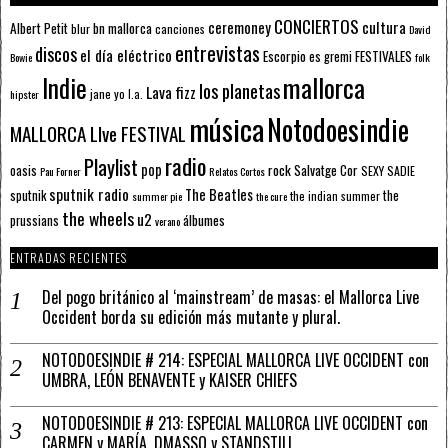
CONCIERTOS
ceremoney
cultura
Albert Petit
bn mallorca
blur
canciones
David
entrevistas
discos
el día eléctrico
Escorpio
FESTIVALES
es gremi
Bowie
folk
mallorca
Indie
los planetas
Lava fizz
jane yo
l.a.
hipster
música
Notodoesindie
MALLORCA LIve FESTIVAL
radio
Playlist
pop
rock
Salvatge Cor
oasis
SEXY SADIE
Pau Forner
Relatos Cortos
sputnik radio
The Beatles
sputnik
the
the indian summer
summer pie
the cure
the wheels
u2
álbumes
prussians
verano
ENTRADAS RECIENTES
Del pogo británico al ‘mainstream’ de masas: el Mallorca Live
Occident borda su edición más mutante y plural.
NOTODOESINDIE # 214: ESPECIAL MALLORCA LIVE OCCIDENT con
UMBRA, LEÓN BENAVENTE y KAISER CHIEFS
NOTODOESINDIE # 213: ESPECIAL MALLORCA LIVE OCCIDENT con
CARMEN y MARÍA, DMASSO y STANDSTILL