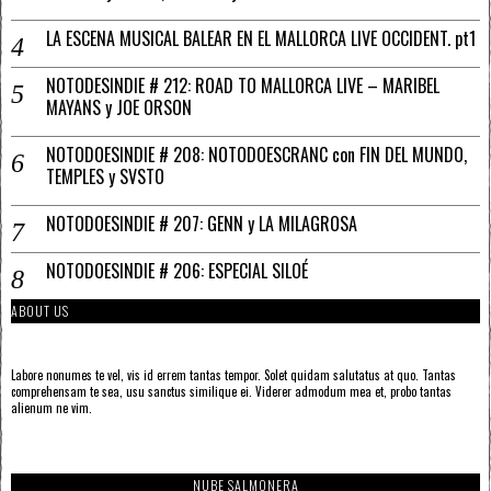
LA ESCENA MUSICAL BALEAR EN EL MALLORCA LIVE OCCIDENT. pt1
NOTODESINDIE # 212: ROAD TO MALLORCA LIVE – MARIBEL
MAYANS y JOE ORSON
NOTODOESINDIE # 208: NOTODOESCRANC con FIN DEL MUNDO,
TEMPLES y SVSTO
NOTODOESINDIE # 207: GENN y LA MILAGROSA
NOTODOESINDIE # 206: ESPECIAL SILOÉ
ABOUT US
Labore nonumes te vel, vis id errem tantas tempor. Solet quidam salutatus at quo. Tantas
comprehensam te sea, usu sanctus similique ei. Viderer admodum mea et, probo tantas
alienum ne vim.
NUBE SALMONERA