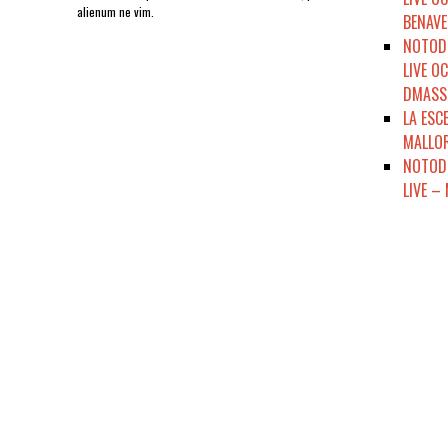
alienum ne vim.
BENAVE
NOTODO
LIVE O
DMASSO
LA ESC
MALLOR
NOTODE
LIVE –