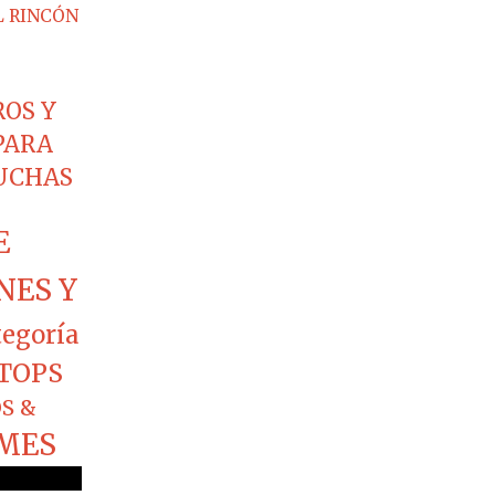
L RINCÓN
ROS Y
PARA
CUCHAS
E
NES Y
tegoría
TOPS
S &
MES