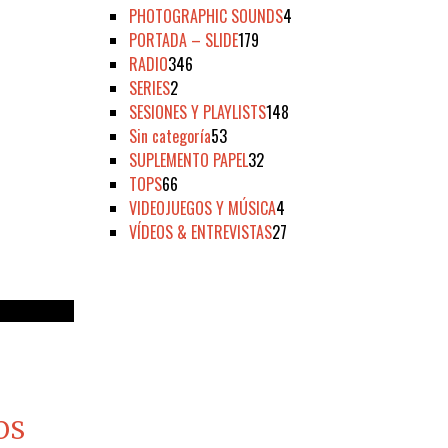
PHOTOGRAPHIC SOUNDS
4
PORTADA – SLIDE
179
RADIO
346
SERIES
2
SESIONES Y PLAYLISTS
148
Sin categoría
53
SUPLEMENTO PAPEL
32
TOPS
66
VIDEOJUEGOS Y MÚSICA
4
VÍDEOS & ENTREVISTAS
27
OS