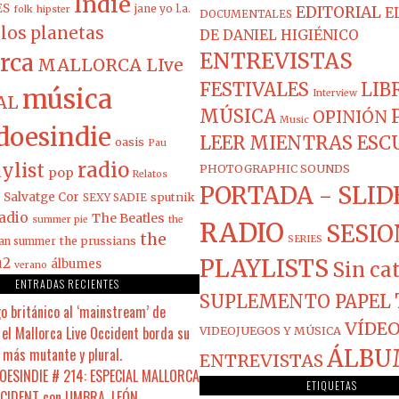
Indie
ES
jane yo
l.a.
EDITORIAL
folk
hipster
E
DOCUMENTALES
los planetas
DE DANIEL HIGIÉNICO
ENTREVISTAS
rca
MALLORCA LIve
FESTIVALES
LIB
música
Interview
AL
MÚSICA
OPINIÓN
Music
doesindie
LEER MIENTRAS ES
oasis
Pau
radio
ylist
PHOTOGRAPHIC SOUNDS
pop
Relatos
PORTADA - SLID
Salvatge Cor
sputnik
SEXY SADIE
adio
The Beatles
summer pie
the
RADIO
SESIO
the
the prussians
SERIES
ian summer
PLAYLISTS
u2
álbumes
Sin ca
verano
ENTRADAS RECIENTES
SUPLEMENTO PAPEL
o británico al ‘mainstream’ de
VÍDEO
el Mallorca Live Occident borda su
VIDEOJUEGOS Y MÚSICA
 más mutante y plural.
ÁLBU
ENTREVISTAS
ESINDIE # 214: ESPECIAL MALLORCA
ETIQUETAS
CCIDENT con UMBRA, LEÓN