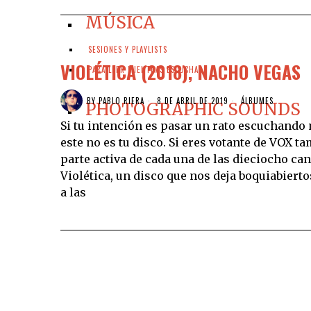
MÚSICA
SESIONES Y PLAYLISTS
VIOLÉTICA (2018), NACHO VEGAS
PARA LEER MIENTRAS ESCUCHAS
BY
PABLO RIERA
8 DE ABRIL DE 2019
ÁLBUMES
PHOTOGRAPHIC SOUNDS
Si tu intención es pasar un rato escuchand
este no es tu disco. Si eres votante de VOX 
parte activa de cada una de las dieciocho ca
Violética, un disco que nos deja boquiabiert
a las