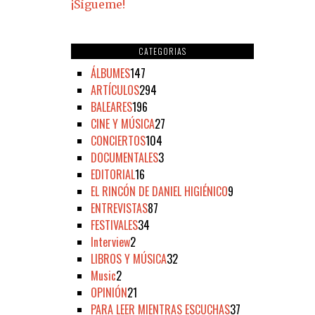
¡Sígueme!
CATEGORIAS
ÁLBUMES
147
ARTÍCULOS
294
BALEARES
196
CINE Y MÚSICA
27
CONCIERTOS
104
DOCUMENTALES
3
EDITORIAL
16
EL RINCÓN DE DANIEL HIGIÉNICO
9
ENTREVISTAS
87
FESTIVALES
34
Interview
2
LIBROS Y MÚSICA
32
Music
2
OPINIÓN
21
PARA LEER MIENTRAS ESCUCHAS
37