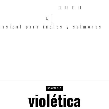
musical para indios y salmones
BROWSE TAG
violética