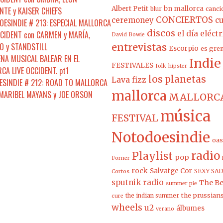
Albert Petit
bn mallorca
NTE y KAISER CHIEFS
blur
canci
CONCIERTOS
ceremoney
cu
ESINDIE # 213: ESPECIAL MALLORCA
discos
CCIDENT con CARMEN y MARÍA,
el día eléct
David Bowie
 y STANDSTILL
entrevistas
Escorpio
es gre
ENA MUSICAL BALEAR EN EL
Indie
FESTIVALES
folk
hipster
CA LIVE OCCIDENT. pt1
los planetas
Lava fizz
SINDIE # 212: ROAD TO MALLORCA
mallorca
 MARIBEL MAYANS y JOE ORSON
MALLORCA
música
FESTIVAL
Notodoesindie
oas
radio
Playlist
pop
Forner
rock
Salvatge Cor
SEXY SAD
Cortos
sputnik radio
The Be
summer pie
the prussian
the indian summer
cure
wheels
u2
álbumes
verano