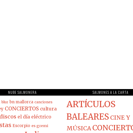
NUBE SALMONERA
SALMONES A LA CARTA
ARTÍCULOS
t
bn mallorca
blur
canciones
CONCIERTOS
ey
cultura
BALEARES
discos
el día eléctrico
CINE Y
stas
Escorpio
es gremi
CONCIERT
MÚSICA