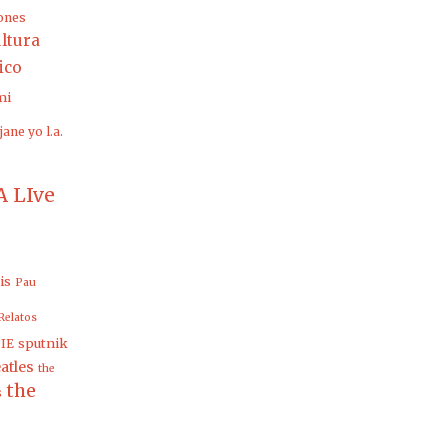
ones
ltura
rico
mi
jane yo
l.a.
 LIve
is
Pau
Relatos
sputnik
IE
atles
the
the
s