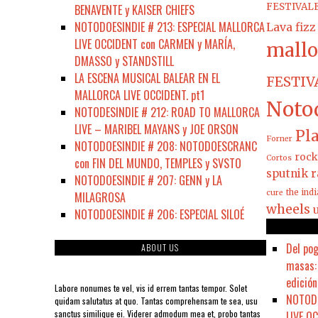
FESTIVAL
BENAVENTE y KAISER CHIEFS
NOTODOESINDIE # 213: ESPECIAL MALLORCA
Lava fizz
LIVE OCCIDENT con CARMEN y MARÍA,
mallo
DMASSO y STANDSTILL
LA ESCENA MUSICAL BALEAR EN EL
FESTIV
MALLORCA LIVE OCCIDENT. pt1
Noto
NOTODESINDIE # 212: ROAD TO MALLORCA
LIVE – MARIBEL MAYANS y JOE ORSON
Pla
Forner
NOTODOESINDIE # 208: NOTODOESCRANC
rock
Cortos
con FIN DEL MUNDO, TEMPLES y SVSTO
sputnik r
NOTODOESINDIE # 207: GENN y LA
the ind
cure
MILAGROSA
wheels
NOTODOESINDIE # 206: ESPECIAL SILOÉ
Del pog
ABOUT US
masas: 
edición
Labore nonumes te vel, vis id errem tantas tempor. Solet
NOTODO
quidam salutatus at quo. Tantas comprehensam te sea, usu
sanctus similique ei. Viderer admodum mea et, probo tantas
LIVE O