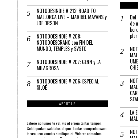
NOTODESINDIE # 212: ROAD TO
MALLORCA LIVE – MARIBEL MAYANS y
Del 
JOE ORSON
de m
bord
plur
NOTODOESINDIE # 208:
NOTODOESCRANC con FIN DEL
MUNDO, TEMPLES y SVSTO
NOT
MAL
UMB
NOTODOESINDIE # 207: GENN y LA
CHI
MILAGROSA
NOT
NOTODOESINDIE # 206: ESPECIAL
MAL
SILOÉ
CAR
STA
ABOUT US
LA 
MAL
Labore nonumes te vel, vis id errem tantas tempor.
Solet quidam salutatus at quo. Tantas comprehensam
NOT
te sea, usu sanctus similique ei. Viderer admodum