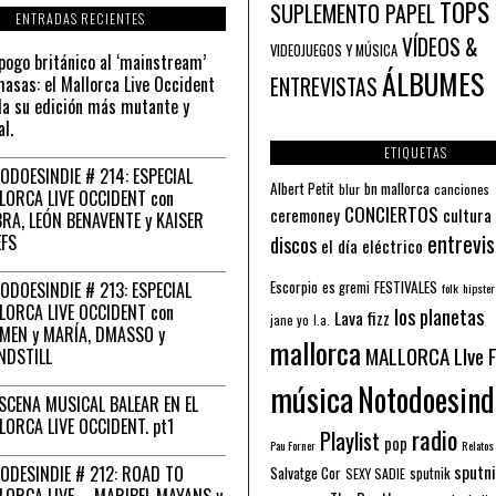
TOPS
SUPLEMENTO PAPEL
ENTRADAS RECIENTES
VÍDEOS &
VIDEOJUEGOS Y MÚSICA
pogo británico al ‘mainstream’
ÁLBUMES
asas: el Mallorca Live Occident
ENTREVISTAS
a su edición más mutante y
al.
ETIQUETAS
ODOESINDIE # 214: ESPECIAL
Albert Petit
bn mallorca
blur
canciones
LORCA LIVE OCCIDENT con
CONCIERTOS
ceremoney
cultura
RA, LEÓN BENAVENTE y KAISER
entrevis
EFS
discos
el día eléctrico
Escorpio
FESTIVALES
ODOESINDIE # 213: ESPECIAL
es gremi
folk
hipster
LORCA LIVE OCCIDENT con
los planetas
Lava fizz
jane yo
l.a.
MEN y MARÍA, DMASSO y
mallorca
MALLORCA LIve 
NDSTILL
música
Notodoesind
ESCENA MUSICAL BALEAR EN EL
LORCA LIVE OCCIDENT. pt1
radio
Playlist
pop
Pau Forner
Relatos
sputni
ODESINDIE # 212: ROAD TO
Salvatge Cor
sputnik
SEXY SADIE