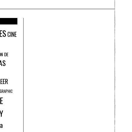
ES
CINE
ÓN DE
AS
LEER
GRAPHIC
E
Y
ía