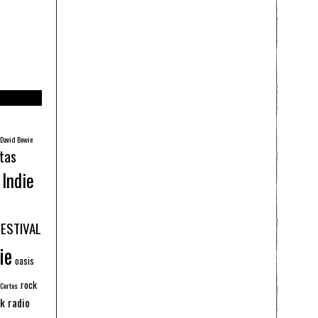
David Bowie
tas
Indie
FESTIVAL
ie
oasis
rock
 Cortos
k radio