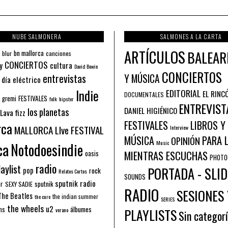
NUBE SALMONERA
SALMONES A LA CARTA
ARTÍCULOS
BALEAR
bn mallorca
blur
canciones
CONCIERTOS
y
cultura
David Bowie
CONCIERTOS
entrevistas
Y MÚSICA
 día eléctrico
Indie
EDITORIAL
EL RINC
DOCUMENTALES
FESTIVALES
 gremi
folk
hipster
ENTREVIST
los planetas
DANIEL HIGIÉNICO
Lava fizz
FESTIVALES
LIBROS Y
rca
MALLORCA LIve FESTIVAL
Interview
PARA 
MÚSICA
OPINIÓN
ca
Music
Notodoesindie
MIENTRAS ESCUCHAS
oasis
PHOTO
radio
aylist
PORTADA - SLID
pop
rock
Relatos Cortos
SOUNDS
sputnik radio
or
sputnik
SEXY SADIE
RADIO
SESIONES 
The Beatles
the indian summer
the cure
SERIES
the wheels
u2
álbumes
ns
PLAYLISTS
verano
Sin categor