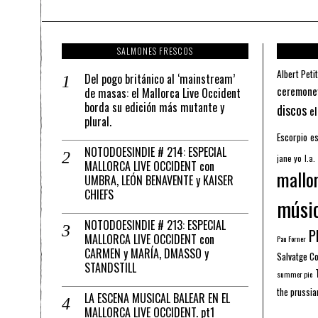
SALMONES FRESCOS
Albert Petit
Del pogo británico al ‘mainstream’
ceremone
de masas: el Mallorca Live Occident
borda su edición más mutante y
discos
el
plural.
Escorpio
es
NOTODOESINDIE # 214: ESPECIAL
jane yo
l.a.
MALLORCA LIVE OCCIDENT con
mallo
UMBRA, LEÓN BENAVENTE y KAISER
CHIEFS
músi
NOTODOESINDIE # 213: ESPECIAL
Pl
MALLORCA LIVE OCCIDENT con
Pau Forner
CARMEN y MARÍA, DMASSO y
Salvatge C
STANDSTILL
summer pie
the prussia
LA ESCENA MUSICAL BALEAR EN EL
MALLORCA LIVE OCCIDENT. pt1