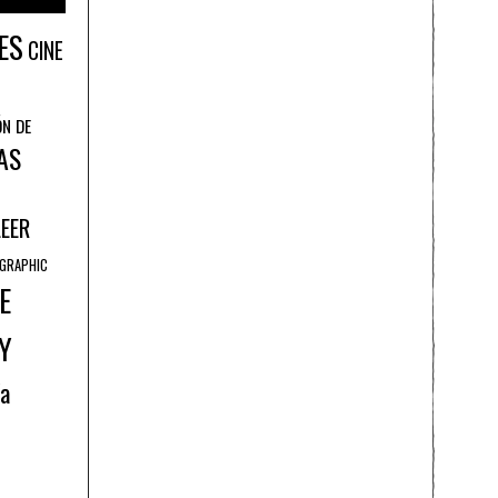
ES
CINE
ÓN DE
AS
LEER
GRAPHIC
E
Y
ía