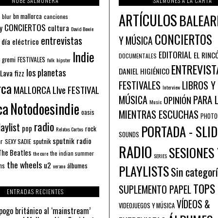
NUBE SALMONERA
SALMONES A LA CARTA
ARTÍCULOS
BALEAR
bn mallorca
blur
canciones
CONCIERTOS
y
cultura
David Bowie
CONCIERTOS
entrevistas
Y MÚSICA
 día eléctrico
Indie
EDITORIAL
EL RINC
DOCUMENTALES
FESTIVALES
 gremi
folk
hipster
ENTREVIST
los planetas
DANIEL HIGIÉNICO
Lava fizz
FESTIVALES
LIBROS Y
rca
MALLORCA LIve FESTIVAL
Interview
PARA 
MÚSICA
OPINIÓN
ca
Music
Notodoesindie
MIENTRAS ESCUCHAS
oasis
PHOTO
radio
aylist
PORTADA - SLID
pop
rock
Relatos Cortos
SOUNDS
sputnik radio
or
sputnik
SEXY SADIE
RADIO
SESIONES 
The Beatles
the indian summer
the cure
SERIES
the wheels
u2
álbumes
ns
PLAYLISTS
verano
Sin categor
TOPS
SUPLEMENTO PAPEL
ENTRADAS RECIENTES
VÍDEOS &
VIDEOJUEGOS Y MÚSICA
pogo británico al ‘mainstream’