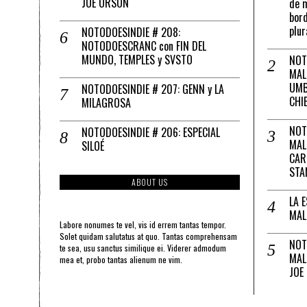
JOE ORSON
de m
bord
plur
NOTODOESINDIE # 208:
NOTODOESCRANC con FIN DEL
MUNDO, TEMPLES y SVSTO
NOT
MAL
UMB
NOTODOESINDIE # 207: GENN y LA
CHI
MILAGROSA
NOT
NOTODOESINDIE # 206: ESPECIAL
MAL
SILOÉ
CAR
STA
ABOUT US
LA 
MAL
Labore nonumes te vel, vis id errem tantas tempor.
Solet quidam salutatus at quo. Tantas comprehensam
NOT
te sea, usu sanctus similique ei. Viderer admodum
MAL
mea et, probo tantas alienum ne vim.
JOE