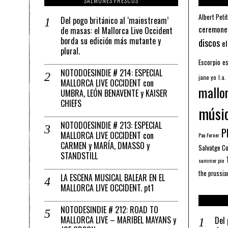
SALMONES FRESCOS
Albert Petit
Del pogo británico al ‘mainstream’
ceremone
de masas: el Mallorca Live Occident
borda su edición más mutante y
discos
el
plural.
Escorpio
es
NOTODOESINDIE # 214: ESPECIAL
jane yo
l.a.
MALLORCA LIVE OCCIDENT con
mallo
UMBRA, LEÓN BENAVENTE y KAISER
CHIEFS
músi
NOTODOESINDIE # 213: ESPECIAL
Pl
MALLORCA LIVE OCCIDENT con
Pau Forner
CARMEN y MARÍA, DMASSO y
Salvatge C
STANDSTILL
summer pie
the prussia
LA ESCENA MUSICAL BALEAR EN EL
MALLORCA LIVE OCCIDENT. pt1
NOTODESINDIE # 212: ROAD TO
MALLORCA LIVE – MARIBEL MAYANS y
Del 