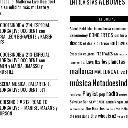
ÁLBUMES
asas: el Mallorca Live Occident
ENTREVISTAS
a su edición más mutante y
al.
ETIQUETAS
ODOESINDIE # 214: ESPECIAL
Albert Petit
bn mallorca
blur
canciones
LORCA LIVE OCCIDENT con
CONCIERTOS
ceremoney
cultura
RA, LEÓN BENAVENTE y KAISER
entrevis
EFS
discos
el día eléctrico
Escorpio
FESTIVALES
ODOESINDIE # 213: ESPECIAL
es gremi
folk
hipster
LORCA LIVE OCCIDENT con
los planetas
Lava fizz
jane yo
l.a.
MEN y MARÍA, DMASSO y
mallorca
MALLORCA LIve 
NDSTILL
música
Notodoesind
ESCENA MUSICAL BALEAR EN EL
LORCA LIVE OCCIDENT. pt1
radio
Playlist
pop
Pau Forner
Relatos
sputni
ODESINDIE # 212: ROAD TO
Salvatge Cor
sputnik
SEXY SADIE
LORCA LIVE – MARIBEL MAYANS y
The Beatles
the indi
summer pie
the cure
 ORSON
the wheels
u2
á
the prussians
verano