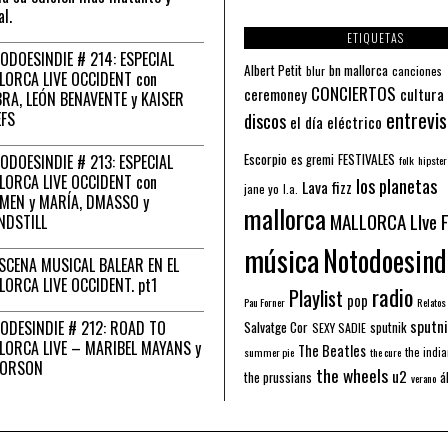
al.
ETIQUETAS
ODOESINDIE # 214: ESPECIAL
Albert Petit
bn mallorca
blur
canciones
LORCA LIVE OCCIDENT con
CONCIERTOS
ceremoney
cultura
RA, LEÓN BENAVENTE y KAISER
entrevis
EFS
discos
el día eléctrico
Escorpio
FESTIVALES
ODOESINDIE # 213: ESPECIAL
es gremi
folk
hipster
LORCA LIVE OCCIDENT con
los planetas
Lava fizz
jane yo
l.a.
MEN y MARÍA, DMASSO y
mallorca
MALLORCA LIve 
NDSTILL
música
Notodoesind
ESCENA MUSICAL BALEAR EN EL
LORCA LIVE OCCIDENT. pt1
radio
Playlist
pop
Pau Forner
Relatos
sputni
ODESINDIE # 212: ROAD TO
Salvatge Cor
sputnik
SEXY SADIE
LORCA LIVE – MARIBEL MAYANS y
The Beatles
the indi
summer pie
the cure
 ORSON
the wheels
u2
á
the prussians
verano