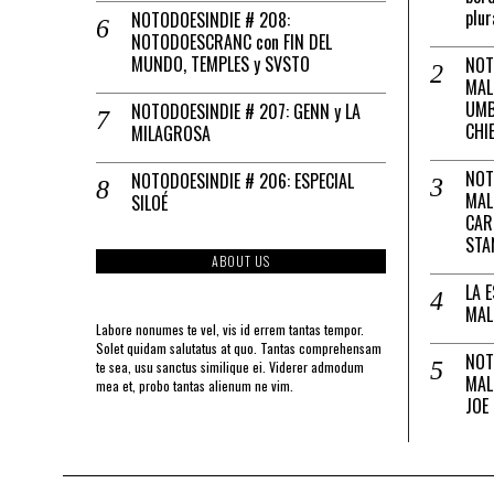
plur
NOTODOESINDIE # 208:
NOTODOESCRANC con FIN DEL
MUNDO, TEMPLES y SVSTO
NOT
MAL
UMB
NOTODOESINDIE # 207: GENN y LA
CHI
MILAGROSA
NOT
NOTODOESINDIE # 206: ESPECIAL
MAL
SILOÉ
CAR
STA
ABOUT US
LA 
MAL
Labore nonumes te vel, vis id errem tantas tempor.
Solet quidam salutatus at quo. Tantas comprehensam
NOT
te sea, usu sanctus similique ei. Viderer admodum
MAL
mea et, probo tantas alienum ne vim.
JOE