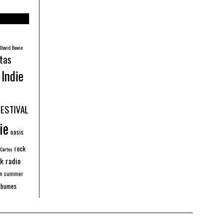
David Bowie
tas
Indie
FESTIVAL
ie
oasis
rock
 Cortos
k radio
an summer
lbumes