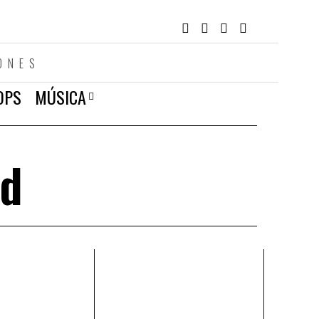
ONES
OPS
MÚSICA
nd