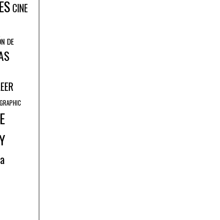
ES
CINE
ÓN DE
AS
LEER
GRAPHIC
E
Y
ía