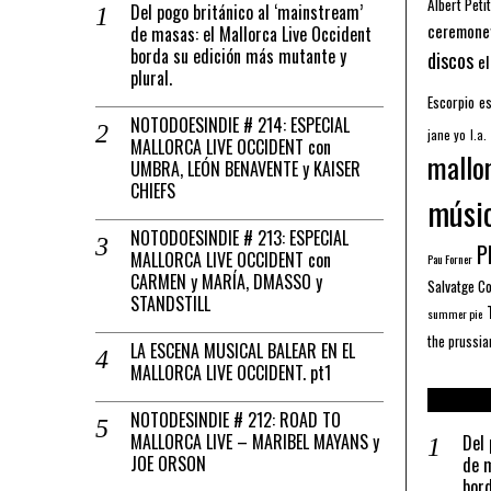
Albert Petit
Del pogo británico al ‘mainstream’
ceremone
de masas: el Mallorca Live Occident
borda su edición más mutante y
discos
el
plural.
Escorpio
es
NOTODOESINDIE # 214: ESPECIAL
jane yo
l.a.
MALLORCA LIVE OCCIDENT con
mallo
UMBRA, LEÓN BENAVENTE y KAISER
CHIEFS
músi
NOTODOESINDIE # 213: ESPECIAL
Pl
MALLORCA LIVE OCCIDENT con
Pau Forner
CARMEN y MARÍA, DMASSO y
Salvatge C
STANDSTILL
summer pie
the prussia
LA ESCENA MUSICAL BALEAR EN EL
MALLORCA LIVE OCCIDENT. pt1
NOTODESINDIE # 212: ROAD TO
MALLORCA LIVE – MARIBEL MAYANS y
Del 
JOE ORSON
de m
bord