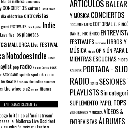
ARTÍCULOS
BALEAR
bn mallorca
blur
canciones
CONCIERTOS
y
cultura
David Bowie
CONCIERTOS
entrevistas
Y MÚSICA
 día eléctrico
Indie
EDITORIAL
EL RINC
DOCUMENTALES
FESTIVALES
 gremi
folk
hipster
ENTREVIST
los planetas
DANIEL HIGIÉNICO
Lava fizz
FESTIVALES
LIBROS Y
rca
MALLORCA LIve FESTIVAL
Interview
PARA 
MÚSICA
OPINIÓN
ca
Music
Notodoesindie
MIENTRAS ESCUCHAS
oasis
PHOTO
radio
aylist
PORTADA - SLID
pop
rock
Relatos Cortos
SOUNDS
sputnik radio
or
sputnik
SEXY SADIE
RADIO
SESIONES 
The Beatles
the indian summer
the cure
SERIES
the wheels
u2
álbumes
ns
PLAYLISTS
verano
Sin categor
TOPS
SUPLEMENTO PAPEL
ENTRADAS RECIENTES
VÍDEOS &
VIDEOJUEGOS Y MÚSICA
pogo británico al ‘mainstream’
ÁLBUMES
asas: el Mallorca Live Occident
ENTREVISTAS
a su edición más mutante y