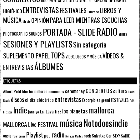
DOCUMENTALES
ENTREVISTAS
FESTIVALES
LIBROS Y
HIGIÉNICO
Interview
PARA LEER MIENTRAS ESCUCHAS
MÚSICA
OPINIÓN
Music
RADIO
PORTADA - SLIDE
PHOTOGRAPHIC SOUNDS
SERIES
SESIONES Y PLAYLISTS
Sin categoría
TOPS
SUPLEMENTO PAPEL
VÍDEOS &
VIDEOJUEGOS Y MÚSICA
ÁLBUMES
ENTREVISTAS
ETIQUETAS
CONCIERTOS
ceremoney
cultura
Albert Petit
bn mallorca
blur
canciones
David
entrevistas
discos
el día eléctrico
Escorpio
FESTIVALES
es gremi
Bowie
folk
mallorca
Indie
los planetas
Lava fizz
jane yo
l.a.
hipster
música
Notodoesindie
MALLORCA LIve FESTIVAL
radio
Playlist
pop
rock
Salvatge Cor
oasis
SEXY SADIE
Pau Forner
Relatos Cortos