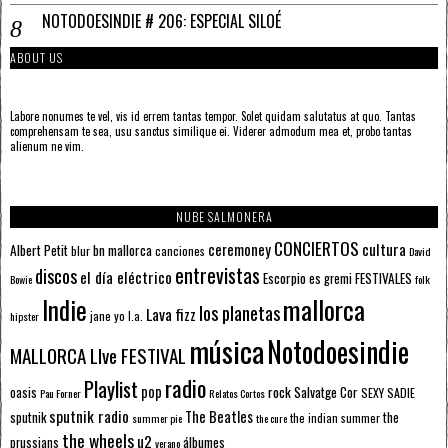
NOTODOESINDIE # 206: ESPECIAL SILOÉ
ABOUT US
Labore nonumes te vel, vis id errem tantas tempor. Solet quidam salutatus at quo. Tantas
comprehensam te sea, usu sanctus similique ei. Viderer admodum mea et, probo tantas
alienum ne vim.
NUBE SALMONERA
CONCIERTOS
ceremoney
cultura
Albert Petit
bn mallorca
blur
canciones
David
entrevistas
discos
el día eléctrico
Escorpio
FESTIVALES
es gremi
Bowie
folk
mallorca
Indie
los planetas
Lava fizz
jane yo
l.a.
hipster
música
Notodoesindie
MALLORCA LIve FESTIVAL
radio
Playlist
pop
rock
Salvatge Cor
oasis
SEXY SADIE
Pau Forner
Relatos Cortos
sputnik radio
The Beatles
sputnik
the
the indian summer
summer pie
the cure
the wheels
u2
álbumes
prussians
verano