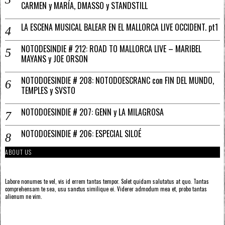
CARMEN y MARÍA, DMASSO y STANDSTILL
LA ESCENA MUSICAL BALEAR EN EL MALLORCA LIVE OCCIDENT. pt1
NOTODESINDIE # 212: ROAD TO MALLORCA LIVE – MARIBEL
MAYANS y JOE ORSON
NOTODOESINDIE # 208: NOTODOESCRANC con FIN DEL MUNDO,
TEMPLES y SVSTO
NOTODOESINDIE # 207: GENN y LA MILAGROSA
NOTODOESINDIE # 206: ESPECIAL SILOÉ
ABOUT US
Labore nonumes te vel, vis id errem tantas tempor. Solet quidam salutatus at quo. Tantas
comprehensam te sea, usu sanctus similique ei. Viderer admodum mea et, probo tantas
alienum ne vim.