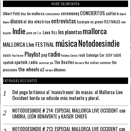
NUBE SALMONERA
CONCIERTOS
ceremoney
cultura
Albert Petit
bn mallorca
blur
canciones
David
entrevistas
discos
el día eléctrico
Escorpio
FESTIVALES
es gremi
Bowie
folk
mallorca
Indie
los planetas
Lava fizz
jane yo
l.a.
hipster
música
Notodoesindie
MALLORCA LIve FESTIVAL
radio
Playlist
pop
rock
Salvatge Cor
oasis
SEXY SADIE
Pau Forner
Relatos Cortos
sputnik radio
The Beatles
sputnik
the
the indian summer
summer pie
the cure
the wheels
u2
álbumes
prussians
verano
ENTRADAS RECIENTES
Del pogo británico al ‘mainstream’ de masas: el Mallorca Live
Occident borda su edición más mutante y plural.
NOTODOESINDIE # 214: ESPECIAL MALLORCA LIVE OCCIDENT con
UMBRA, LEÓN BENAVENTE y KAISER CHIEFS
NOTODOESINDIE # 213: ESPECIAL MALLORCA LIVE OCCIDENT con