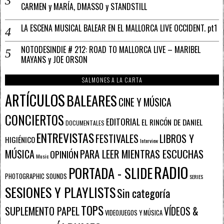
CARMEN y MARÍA, DMASSO y STANDSTILL
LA ESCENA MUSICAL BALEAR EN EL MALLORCA LIVE OCCIDENT. pt1
NOTODESINDIE # 212: ROAD TO MALLORCA LIVE – MARIBEL
MAYANS y JOE ORSON
SALMONES A LA CARTA
ARTÍCULOS
BALEARES
CINE Y MÚSICA
CONCIERTOS
EDITORIAL
EL RINCÓN DE DANIEL
DOCUMENTALES
ENTREVISTAS
FESTIVALES
LIBROS Y
HIGIÉNICO
Interview
PARA LEER MIENTRAS ESCUCHAS
MÚSICA
OPINIÓN
Music
RADIO
PORTADA - SLIDE
PHOTOGRAPHIC SOUNDS
SERIES
SESIONES Y PLAYLISTS
Sin categoría
TOPS
SUPLEMENTO PAPEL
VÍDEOS &
VIDEOJUEGOS Y MÚSICA