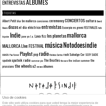
ÁLBUMES
ENTREVISTAS
ETIQUETAS
CONCIERTOS
ceremoney
cultura
Albert Petit
bn mallorca
blur
canciones
David
entrevistas
discos
el día eléctrico
Escorpio
FESTIVALES
es gremi
Bowie
folk
mallorca
Indie
los planetas
Lava fizz
jane yo
l.a.
hipster
música
Notodoesindie
MALLORCA LIve FESTIVAL
radio
Playlist
pop
rock
Salvatge Cor
oasis
SEXY SADIE
Pau Forner
Relatos Cortos
sputnik radio
The Beatles
sputnik
the
the indian summer
summer pie
the cure
the wheels
u2
álbumes
prussians
verano
Uso de cookies
Este sitio web utiliza cookies para que usted tenga la mejor experiencia de
© 2014 Todos los derechos reservados.
usuario. Si continúa navegando está dando su consentimiento para la