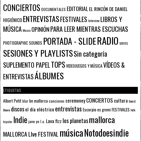
CONCIERTOS
EDITORIAL
EL RINCÓN DE DANIEL
DOCUMENTALES
ENTREVISTAS
FESTIVALES
LIBROS Y
HIGIÉNICO
Interview
PARA LEER MIENTRAS ESCUCHAS
MÚSICA
OPINIÓN
Music
RADIO
PORTADA - SLIDE
PHOTOGRAPHIC SOUNDS
SERIES
SESIONES Y PLAYLISTS
Sin categoría
TOPS
SUPLEMENTO PAPEL
VÍDEOS &
VIDEOJUEGOS Y MÚSICA
ÁLBUMES
ENTREVISTAS
ETIQUETAS
CONCIERTOS
ceremoney
cultura
Albert Petit
bn mallorca
blur
canciones
David
entrevistas
discos
el día eléctrico
Escorpio
FESTIVALES
es gremi
Bowie
folk
mallorca
Indie
los planetas
Lava fizz
jane yo
l.a.
hipster
música
Notodoesindie
MALLORCA LIve FESTIVAL