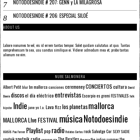
NOTODOESINDIE # 207: GENN y LA MILAGROSA
NOTODOESINDIE # 206: ESPECIAL SILOÉ
ABOUT US
Labore nonumes te vel, vis id errem tantas tempor. Solet quidam salutatus at quo. Tantas
comprehensam te sea, usu sanctus similique ei. Viderer admodum mea et, probo tantas
alienum ne vim.
NUBE SALMONERA
CONCIERTOS
ceremoney
cultura
Albert Petit
bn mallorca
blur
canciones
David
entrevistas
discos
el día eléctrico
Escorpio
FESTIVALES
es gremi
Bowie
folk
mallorca
Indie
los planetas
Lava fizz
jane yo
l.a.
hipster
música
Notodoesindie
MALLORCA LIve FESTIVAL
radio
Playlist
pop
rock
Salvatge Cor
oasis
SEXY SADIE
Pau Forner
Relatos Cortos
sputnik radio
The Beatles
sputnik
the
the indian summer
summer pie
the cure