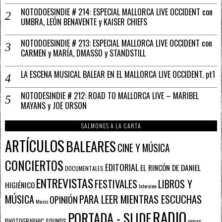
NOTODOESINDIE # 214: ESPECIAL MALLORCA LIVE OCCIDENT con
UMBRA, LEÓN BENAVENTE y KAISER CHIEFS
NOTODOESINDIE # 213: ESPECIAL MALLORCA LIVE OCCIDENT con
CARMEN y MARÍA, DMASSO y STANDSTILL
LA ESCENA MUSICAL BALEAR EN EL MALLORCA LIVE OCCIDENT. pt1
NOTODESINDIE # 212: ROAD TO MALLORCA LIVE – MARIBEL
MAYANS y JOE ORSON
SALMONES A LA CARTA
ARTÍCULOS
BALEARES
CINE Y MÚSICA
CONCIERTOS
EDITORIAL
EL RINCÓN DE DANIEL
DOCUMENTALES
ENTREVISTAS
FESTIVALES
LIBROS Y
HIGIÉNICO
Interview
PARA LEER MIENTRAS ESCUCHAS
MÚSICA
OPINIÓN
Music
RADIO
PORTADA - SLIDE
PHOTOGRAPHIC SOUNDS
SERIES