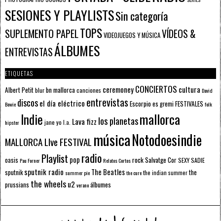
SESIONES Y PLAYLISTS
Sin categoría
TOPS
SUPLEMENTO PAPEL
VÍDEOS &
VIDEOJUEGOS Y MÚSICA
ÁLBUMES
ENTREVISTAS
ETIQUETAS
CONCIERTOS
ceremoney
cultura
Albert Petit
bn mallorca
blur
canciones
David
entrevistas
discos
el día eléctrico
Escorpio
FESTIVALES
es gremi
Bowie
folk
mallorca
Indie
los planetas
Lava fizz
jane yo
l.a.
hipster
música
Notodoesindie
MALLORCA LIve FESTIVAL
radio
Playlist
pop
rock
Salvatge Cor
oasis
SEXY SADIE
Pau Forner
Relatos Cortos
sputnik radio
The Beatles
sputnik
the
the indian summer
summer pie
the cure
the wheels
u2
álbumes
prussians
verano