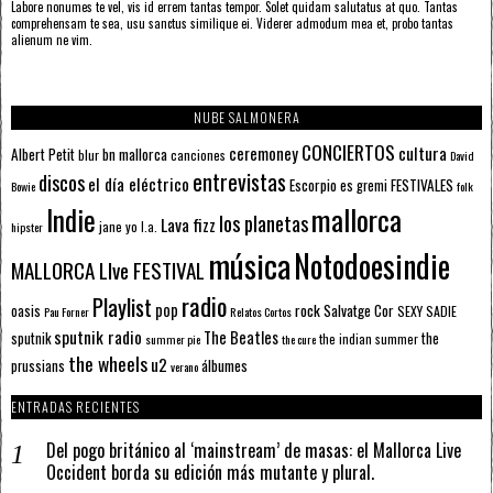
Labore nonumes te vel, vis id errem tantas tempor. Solet quidam salutatus at quo. Tantas
comprehensam te sea, usu sanctus similique ei. Viderer admodum mea et, probo tantas
alienum ne vim.
NUBE SALMONERA
CONCIERTOS
ceremoney
cultura
Albert Petit
bn mallorca
blur
canciones
David
entrevistas
discos
el día eléctrico
Escorpio
FESTIVALES
es gremi
Bowie
folk
mallorca
Indie
los planetas
Lava fizz
jane yo
l.a.
hipster
música
Notodoesindie
MALLORCA LIve FESTIVAL
radio
Playlist
pop
rock
Salvatge Cor
oasis
SEXY SADIE
Pau Forner
Relatos Cortos
sputnik radio
The Beatles
sputnik
the
the indian summer
summer pie
the cure
the wheels
u2
álbumes
prussians
verano
ENTRADAS RECIENTES
Del pogo británico al ‘mainstream’ de masas: el Mallorca Live
Occident borda su edición más mutante y plural.