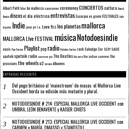
CONCIERTOS
ceremoney
cultura
Albert Petit
bn mallorca
blur
canciones
David
entrevistas
discos
el día eléctrico
Escorpio
FESTIVALES
es gremi
Bowie
folk
mallorca
Indie
los planetas
Lava fizz
jane yo
l.a.
hipster
música
Notodoesindie
MALLORCA LIve FESTIVAL
radio
Playlist
pop
rock
Salvatge Cor
oasis
SEXY SADIE
Pau Forner
Relatos Cortos
sputnik radio
The Beatles
sputnik
the
the indian summer
summer pie
the cure
the wheels
u2
álbumes
prussians
verano
ENTRADAS RECIENTES
Del pogo británico al ‘mainstream’ de masas: el Mallorca Live
Occident borda su edición más mutante y plural.
NOTODOESINDIE # 214: ESPECIAL MALLORCA LIVE OCCIDENT con
UMBRA, LEÓN BENAVENTE y KAISER CHIEFS
NOTODOESINDIE # 213: ESPECIAL MALLORCA LIVE OCCIDENT con
CARMEN y MARÍA, DMASSO y STANDSTILL