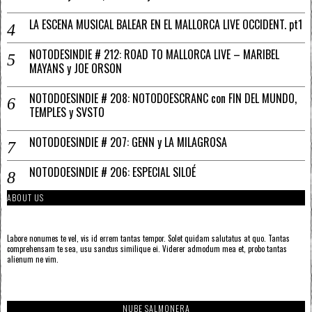
LA ESCENA MUSICAL BALEAR EN EL MALLORCA LIVE OCCIDENT. pt1
NOTODESINDIE # 212: ROAD TO MALLORCA LIVE – MARIBEL
MAYANS y JOE ORSON
NOTODOESINDIE # 208: NOTODOESCRANC con FIN DEL MUNDO,
TEMPLES y SVSTO
NOTODOESINDIE # 207: GENN y LA MILAGROSA
NOTODOESINDIE # 206: ESPECIAL SILOÉ
ABOUT US
Labore nonumes te vel, vis id errem tantas tempor. Solet quidam salutatus at quo. Tantas
comprehensam te sea, usu sanctus similique ei. Viderer admodum mea et, probo tantas
alienum ne vim.
NUBE SALMONERA