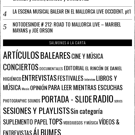
LA ESCENA MUSICAL BALEAR EN EL MALLORCA LIVE OCCIDENT. pt1
NOTODESINDIE # 212: ROAD TO MALLORCA LIVE – MARIBEL
MAYANS y JOE ORSON
SALMONES A LA CARTA
ARTÍCULOS
BALEARES
CINE Y MÚSICA
CONCIERTOS
EDITORIAL
EL RINCÓN DE DANIEL
DOCUMENTALES
ENTREVISTAS
FESTIVALES
LIBROS Y
HIGIÉNICO
Interview
PARA LEER MIENTRAS ESCUCHAS
MÚSICA
OPINIÓN
Music
RADIO
PORTADA - SLIDE
PHOTOGRAPHIC SOUNDS
SERIES
SESIONES Y PLAYLISTS
Sin categoría
TOPS
SUPLEMENTO PAPEL
VÍDEOS &
VIDEOJUEGOS Y MÚSICA
ÁLBUMES
ENTREVISTAS