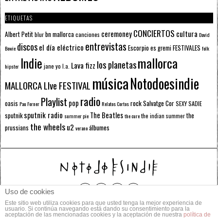
ETIQUETAS
CONCIERTOS
ceremoney
cultura
Albert Petit
bn mallorca
blur
canciones
David
entrevistas
discos
el día eléctrico
Escorpio
FESTIVALES
es gremi
Bowie
folk
mallorca
Indie
los planetas
Lava fizz
jane yo
l.a.
hipster
música
Notodoesindie
MALLORCA LIve FESTIVAL
radio
Playlist
pop
rock
Salvatge Cor
oasis
SEXY SADIE
Pau Forner
Relatos Cortos
sputnik radio
The Beatles
sputnik
the
the indian summer
summer pie
the cure
the wheels
u2
álbumes
prussians
verano
Uso de cookies
Este sitio web utiliza cookies para que usted tenga la mejor experiencia de
© 2014 Todos los derechos reservados.
usuario. Si continúa navegando está dando su consentimiento para la
aceptación de las mencionadas cookies y la aceptación de nuestra
política de