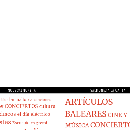
NUBE SALMONERA
SALMONES A LA CARTA
ARTÍCULOS
t
bn mallorca
blur
canciones
CONCIERTOS
ey
cultura
BALEARES
discos
el día eléctrico
CINE Y
stas
Escorpio
es gremi
CONCIERT
MÚSICA