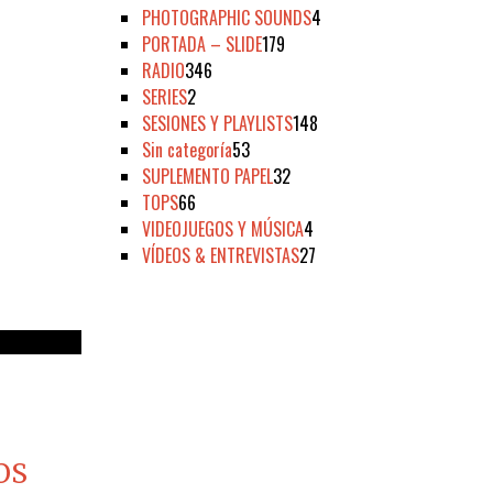
PHOTOGRAPHIC SOUNDS
4
PORTADA – SLIDE
179
RADIO
346
SERIES
2
SESIONES Y PLAYLISTS
148
Sin categoría
53
SUPLEMENTO PAPEL
32
TOPS
66
VIDEOJUEGOS Y MÚSICA
4
VÍDEOS & ENTREVISTAS
27
OS