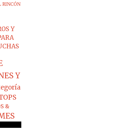
L RINCÓN
ROS Y
PARA
CUCHAS
E
NES Y
tegoría
TOPS
S &
MES