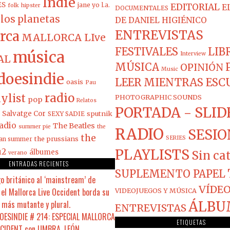
Indie
ES
jane yo
l.a.
EDITORIAL
folk
hipster
E
DOCUMENTALES
los planetas
DE DANIEL HIGIÉNICO
ENTREVISTAS
rca
MALLORCA LIve
FESTIVALES
LIB
música
Interview
AL
MÚSICA
OPINIÓN
Music
doesindie
LEER MIENTRAS ES
oasis
Pau
radio
ylist
PHOTOGRAPHIC SOUNDS
pop
Relatos
PORTADA - SLID
Salvatge Cor
sputnik
SEXY SADIE
adio
The Beatles
summer pie
the
RADIO
SESIO
the
the prussians
SERIES
ian summer
PLAYLISTS
u2
álbumes
Sin ca
verano
ENTRADAS RECIENTES
SUPLEMENTO PAPEL
o británico al ‘mainstream’ de
VÍDEO
el Mallorca Live Occident borda su
VIDEOJUEGOS Y MÚSICA
 más mutante y plural.
ÁLBU
ENTREVISTAS
ESINDIE # 214: ESPECIAL MALLORCA
ETIQUETAS
CCIDENT con UMBRA, LEÓN