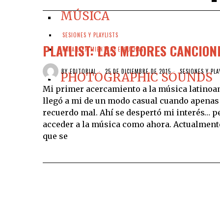
MÚSICA
SESIONES Y PLAYLISTS
PLAYLIST: LAS MEJORES CANCION
PARA LEER MIENTRAS ESCUCHAS
BY
EDITORIAL
25 DE DICIEMBRE DE 2015
SESIONES Y PLA
PHOTOGRAPHIC SOUNDS
Mi primer acercamiento a la música latinoa
llegó a mi de un modo casual cuando apenas t
recuerdo mal. Ahí se despertó mi interés… per
acceder a la música como ahora. Actualment
que se