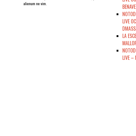
alienum ne vim.
BENAVE
NOTODO
LIVE O
DMASSO
LA ESC
MALLOR
NOTODE
LIVE –