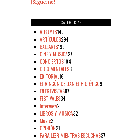
¡Sígueme!
CATEGORIAS
ÁLBUMES
147
ARTÍCULOS
294
BALEARES
196
CINE Y MÚSICA
27
CONCIERTOS
104
DOCUMENTALES
3
EDITORIAL
16
EL RINCÓN DE DANIEL HIGIÉNICO
9
ENTREVISTAS
87
FESTIVALES
34
Interview
2
LIBROS Y MÚSICA
32
Music
2
OPINIÓN
21
PARA LEER MIENTRAS ESCUCHAS
37