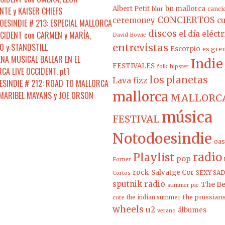
Albert Petit
bn mallorca
NTE y KAISER CHIEFS
blur
canci
CONCIERTOS
ceremoney
cu
ESINDIE # 213: ESPECIAL MALLORCA
discos
CCIDENT con CARMEN y MARÍA,
el día eléct
David Bowie
 y STANDSTILL
entrevistas
Escorpio
es gre
ENA MUSICAL BALEAR EN EL
Indie
FESTIVALES
folk
hipster
CA LIVE OCCIDENT. pt1
los planetas
Lava fizz
SINDIE # 212: ROAD TO MALLORCA
mallorca
 MARIBEL MAYANS y JOE ORSON
MALLORCA
música
FESTIVAL
Notodoesindie
oas
radio
Playlist
pop
Forner
rock
Salvatge Cor
SEXY SAD
Cortos
sputnik radio
The Be
summer pie
the prussian
the indian summer
cure
wheels
u2
álbumes
verano