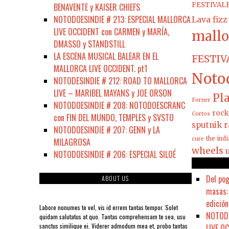
FESTIVAL
BENAVENTE y KAISER CHIEFS
NOTODOESINDIE # 213: ESPECIAL MALLORCA
Lava fizz
LIVE OCCIDENT con CARMEN y MARÍA,
mallo
DMASSO y STANDSTILL
LA ESCENA MUSICAL BALEAR EN EL
FESTIV
MALLORCA LIVE OCCIDENT. pt1
Noto
NOTODESINDIE # 212: ROAD TO MALLORCA
LIVE – MARIBEL MAYANS y JOE ORSON
Pla
Forner
NOTODOESINDIE # 208: NOTODOESCRANC
rock
Cortos
con FIN DEL MUNDO, TEMPLES y SVSTO
sputnik r
NOTODOESINDIE # 207: GENN y LA
the ind
cure
MILAGROSA
wheels
NOTODOESINDIE # 206: ESPECIAL SILOÉ
Del pog
ABOUT US
masas: 
edición
Labore nonumes te vel, vis id errem tantas tempor. Solet
NOTODO
quidam salutatus at quo. Tantas comprehensam te sea, usu
sanctus similique ei. Viderer admodum mea et, probo tantas
LIVE O