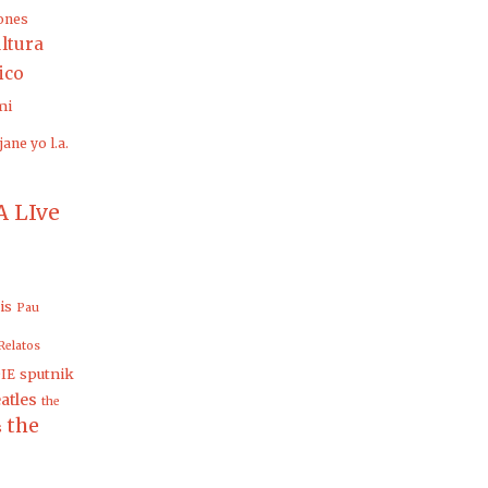
ones
ltura
rico
mi
jane yo
l.a.
 LIve
is
Pau
Relatos
sputnik
IE
atles
the
the
s