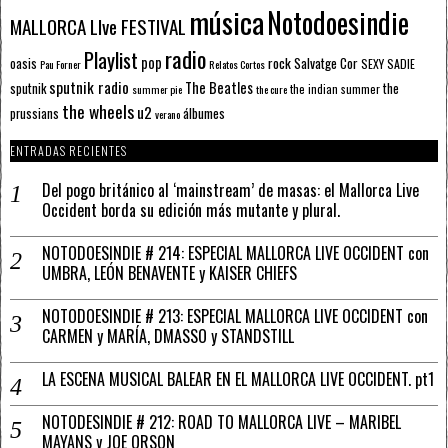
música
Notodoesindie
MALLORCA LIve FESTIVAL
radio
Playlist
pop
rock
Salvatge Cor
oasis
SEXY SADIE
Pau Forner
Relatos Cortos
sputnik radio
The Beatles
sputnik
the
the indian summer
summer pie
the cure
the wheels
u2
álbumes
prussians
verano
ENTRADAS RECIENTES
Del pogo británico al ‘mainstream’ de masas: el Mallorca Live
Occident borda su edición más mutante y plural.
NOTODOESINDIE # 214: ESPECIAL MALLORCA LIVE OCCIDENT con
UMBRA, LEÓN BENAVENTE y KAISER CHIEFS
NOTODOESINDIE # 213: ESPECIAL MALLORCA LIVE OCCIDENT con
CARMEN y MARÍA, DMASSO y STANDSTILL
LA ESCENA MUSICAL BALEAR EN EL MALLORCA LIVE OCCIDENT. pt1
NOTODESINDIE # 212: ROAD TO MALLORCA LIVE – MARIBEL
MAYANS y JOE ORSON