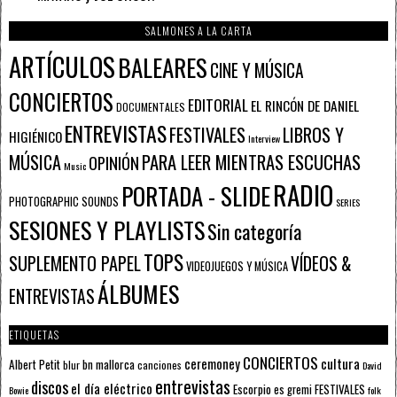
SALMONES A LA CARTA
ARTÍCULOS
BALEARES
CINE Y MÚSICA
CONCIERTOS
EDITORIAL
EL RINCÓN DE DANIEL
DOCUMENTALES
ENTREVISTAS
FESTIVALES
LIBROS Y
HIGIÉNICO
Interview
PARA LEER MIENTRAS ESCUCHAS
MÚSICA
OPINIÓN
Music
RADIO
PORTADA - SLIDE
PHOTOGRAPHIC SOUNDS
SERIES
SESIONES Y PLAYLISTS
Sin categoría
TOPS
SUPLEMENTO PAPEL
VÍDEOS &
VIDEOJUEGOS Y MÚSICA
ÁLBUMES
ENTREVISTAS
ETIQUETAS
CONCIERTOS
ceremoney
cultura
Albert Petit
bn mallorca
blur
canciones
David
entrevistas
discos
el día eléctrico
Escorpio
FESTIVALES
es gremi
Bowie
folk