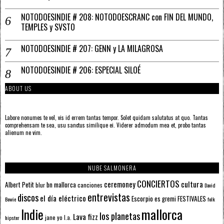
NOTODOESINDIE # 208: NOTODOESCRANC con FIN DEL MUNDO,
TEMPLES y SVSTO
NOTODOESINDIE # 207: GENN y LA MILAGROSA
NOTODOESINDIE # 206: ESPECIAL SILOÉ
ABOUT US
Labore nonumes te vel, vis id errem tantas tempor. Solet quidam salutatus at quo. Tantas
comprehensam te sea, usu sanctus similique ei. Viderer admodum mea et, probo tantas
alienum ne vim.
NUBE SALMONERA
CONCIERTOS
ceremoney
cultura
Albert Petit
bn mallorca
blur
canciones
David
entrevistas
discos
el día eléctrico
Escorpio
FESTIVALES
es gremi
Bowie
folk
mallorca
Indie
los planetas
Lava fizz
jane yo
l.a.
hipster