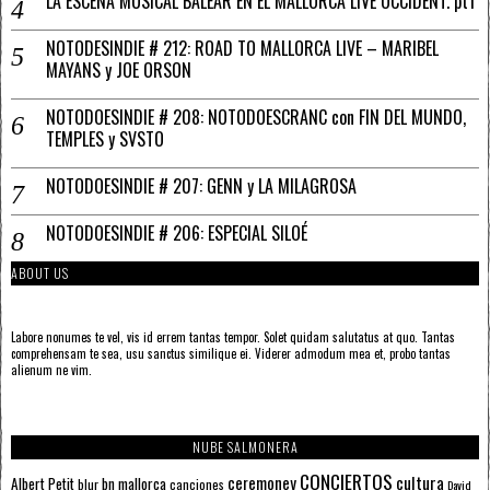
LA ESCENA MUSICAL BALEAR EN EL MALLORCA LIVE OCCIDENT. pt1
NOTODESINDIE # 212: ROAD TO MALLORCA LIVE – MARIBEL
MAYANS y JOE ORSON
NOTODOESINDIE # 208: NOTODOESCRANC con FIN DEL MUNDO,
TEMPLES y SVSTO
NOTODOESINDIE # 207: GENN y LA MILAGROSA
NOTODOESINDIE # 206: ESPECIAL SILOÉ
ABOUT US
Labore nonumes te vel, vis id errem tantas tempor. Solet quidam salutatus at quo. Tantas
comprehensam te sea, usu sanctus similique ei. Viderer admodum mea et, probo tantas
alienum ne vim.
NUBE SALMONERA
CONCIERTOS
ceremoney
cultura
Albert Petit
bn mallorca
blur
canciones
David