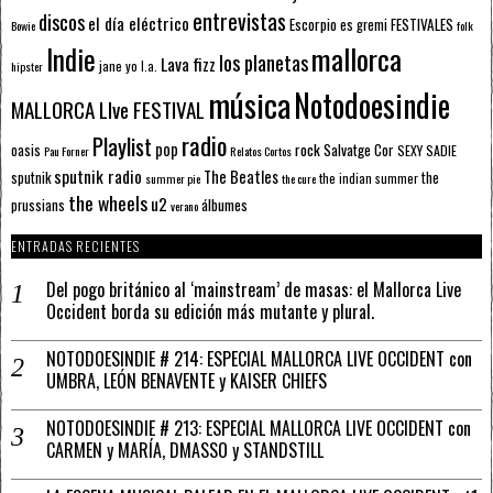
entrevistas
discos
el día eléctrico
Escorpio
FESTIVALES
es gremi
Bowie
folk
mallorca
Indie
los planetas
Lava fizz
jane yo
l.a.
hipster
música
Notodoesindie
MALLORCA LIve FESTIVAL
radio
Playlist
pop
rock
Salvatge Cor
oasis
SEXY SADIE
Pau Forner
Relatos Cortos
sputnik radio
The Beatles
sputnik
the
the indian summer
summer pie
the cure
the wheels
u2
álbumes
prussians
verano
ENTRADAS RECIENTES
Del pogo británico al ‘mainstream’ de masas: el Mallorca Live
Occident borda su edición más mutante y plural.
NOTODOESINDIE # 214: ESPECIAL MALLORCA LIVE OCCIDENT con
UMBRA, LEÓN BENAVENTE y KAISER CHIEFS
NOTODOESINDIE # 213: ESPECIAL MALLORCA LIVE OCCIDENT con
CARMEN y MARÍA, DMASSO y STANDSTILL