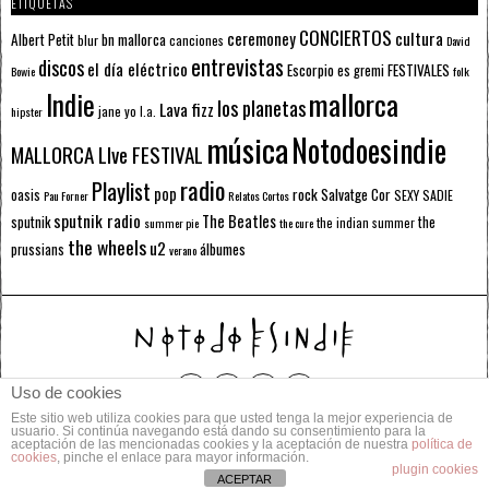
ETIQUETAS
CONCIERTOS
ceremoney
cultura
Albert Petit
bn mallorca
blur
canciones
David
entrevistas
discos
el día eléctrico
Escorpio
FESTIVALES
es gremi
Bowie
folk
mallorca
Indie
los planetas
Lava fizz
jane yo
l.a.
hipster
música
Notodoesindie
MALLORCA LIve FESTIVAL
radio
Playlist
pop
rock
Salvatge Cor
oasis
SEXY SADIE
Pau Forner
Relatos Cortos
sputnik radio
The Beatles
sputnik
the
the indian summer
summer pie
the cure
the wheels
u2
álbumes
prussians
verano
Uso de cookies
Este sitio web utiliza cookies para que usted tenga la mejor experiencia de
© 2014 Todos los derechos reservados.
usuario. Si continúa navegando está dando su consentimiento para la
aceptación de las mencionadas cookies y la aceptación de nuestra
política de
cookies
, pinche el enlace para mayor información.
POLÍTICA DE PRIVACIDAD
CONTACTO
plugin cookies
ACEPTAR