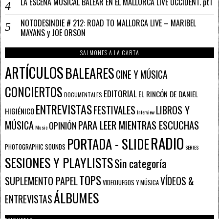
LA ESCENA MUSICAL BALEAR EN EL MALLORCA LIVE OCCIDENT. pt1
NOTODESINDIE # 212: ROAD TO MALLORCA LIVE – MARIBEL
MAYANS y JOE ORSON
SALMONES A LA CARTA
ARTÍCULOS
BALEARES
CINE Y MÚSICA
CONCIERTOS
EDITORIAL
EL RINCÓN DE DANIEL
DOCUMENTALES
ENTREVISTAS
FESTIVALES
LIBROS Y
HIGIÉNICO
Interview
PARA LEER MIENTRAS ESCUCHAS
MÚSICA
OPINIÓN
Music
RADIO
PORTADA - SLIDE
PHOTOGRAPHIC SOUNDS
SERIES
SESIONES Y PLAYLISTS
Sin categoría
TOPS
SUPLEMENTO PAPEL
VÍDEOS &
VIDEOJUEGOS Y MÚSICA
ÁLBUMES
ENTREVISTAS