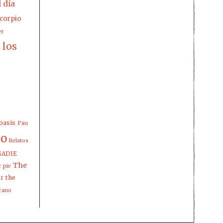
l día
corpio
er
los
z
oasis
Pau
io
Relatos
SADIE
The
 pie
the
er
rano