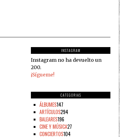
INSTAGRAM
Instagram no ha devuelto un
200.
¡Sígueme!
CATEGORIAS
ÁLBUMES
147
ARTÍCULOS
294
BALEARES
196
CINE Y MÚSICA
27
CONCIERTOS
104