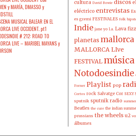
discos
cultura
e
David Bowie
EN y MARÍA, DMASSO y
entrevistas
eléctrico
Es
DSTILL
es gremi
FESTIVALES
folk
hipst
SCENA MUSICAL BALEAR EN EL
Indie
ORCA LIVE OCCIDENT. pt1
Lava fiz
jane yo
l.a.
DESINDIE # 212: ROAD TO
mallorca
planetas
ORCA LIVE – MARIBEL MAYANS y
MALLORCA LIve
 ORSON
música
FESTIVAL
Notodoesindie
rad
Playlist
pop
Forner
rock
Salvatge Cor
SEXY 
Cortos
sputnik radio
sputnik
summer
Beatles
the indian summ
the cure
the wheels
u2
prussians
ve
álbumes