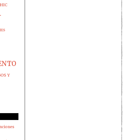
HIC
-
IES
ENTO
GOS Y
nciones