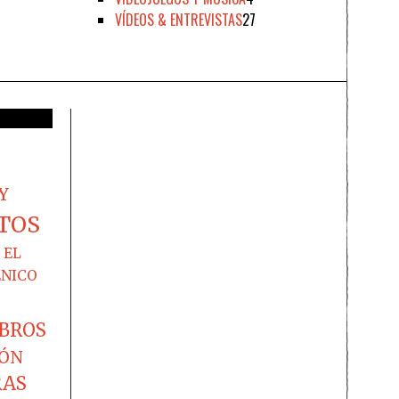
VÍDEOS & ENTREVISTAS
27
Y
TOS
EL
ÉNICO
IBROS
IÓN
RAS