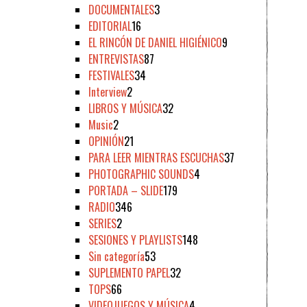
DOCUMENTALES
3
EDITORIAL
16
EL RINCÓN DE DANIEL HIGIÉNICO
9
ENTREVISTAS
87
FESTIVALES
34
Interview
2
LIBROS Y MÚSICA
32
Music
2
OPINIÓN
21
PARA LEER MIENTRAS ESCUCHAS
37
PHOTOGRAPHIC SOUNDS
4
PORTADA – SLIDE
179
RADIO
346
SERIES
2
SESIONES Y PLAYLISTS
148
Sin categoría
53
SUPLEMENTO PAPEL
32
TOPS
66
VIDEOJUEGOS Y MÚSICA
4