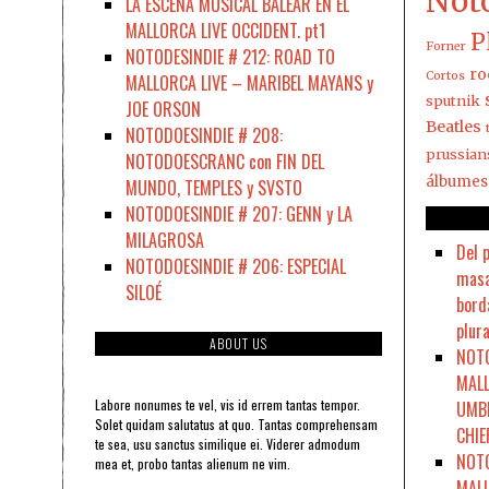
Not
LA ESCENA MUSICAL BALEAR EN EL
MALLORCA LIVE OCCIDENT. pt1
P
Forner
NOTODESINDIE # 212: ROAD TO
ro
Cortos
MALLORCA LIVE – MARIBEL MAYANS y
sputnik
JOE ORSON
Beatles
NOTODOESINDIE # 208:
prussian
NOTODOESCRANC con FIN DEL
álbumes
MUNDO, TEMPLES y SVSTO
NOTODOESINDIE # 207: GENN y LA
MILAGROSA
Del 
NOTODOESINDIE # 206: ESPECIAL
masa
SILOÉ
bord
plura
ABOUT US
NOTO
MALL
Labore nonumes te vel, vis id errem tantas tempor.
UMBR
Solet quidam salutatus at quo. Tantas comprehensam
CHIE
te sea, usu sanctus similique ei. Viderer admodum
NOTO
mea et, probo tantas alienum ne vim.
MALL