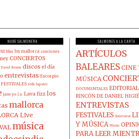
NUBE SALMONERA
SALMONES A LA CARTA
ARTÍCULOS
tit
bn mallorca
blur
canciones
CONCIERTOS
ney
BALEARES
discos
el día
CINE 
David Bowie
entrevistas
co
Escorpio
CONCIER
MÚSICA
FESTIVALES
folk
hipster
EDITORIAL
DOCUMENTALES
e
los
Lava fizz
jane yo
l.a.
RINCÓN DE DANIEL HIGI
mallorca
ENTREVISTAS
tas
FESTIVALES
L
ORCA LIve
Interview
música
Y MÚSICA
OPIN
IVAL
Music
PARA LEER MIENT