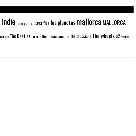
mallorca
Indie
MALLORCA
los planetas
Lava fizz
jane yo
l.a.
r
the wheels
u2
The Beatles
the prussians
the indian summer
er pie
the cure
verano