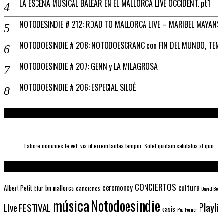
LA ESCENA MUSICAL BALEAR EN EL MALLORCA LIVE OCCIDENT. pt1
NOTODESINDIE # 212: ROAD TO MALLORCA LIVE – MARIBEL MAYAN
NOTODOESINDIE # 208: NOTODOESCRANC con FIN DEL MUNDO, TE
NOTODOESINDIE # 207: GENN y LA MILAGROSA
NOTODOESINDIE # 206: ESPECIAL SILOÉ
Labore nonumes te vel, vis id errem tantas tempor. Solet quidam salutatus at quo
CONCIERTOS
ceremoney
cultura
Albert Petit
bn mallorca
blur
canciones
David Bo
música
Notodoesindie
Playl
LIve FESTIVAL
oasis
Pau Forner