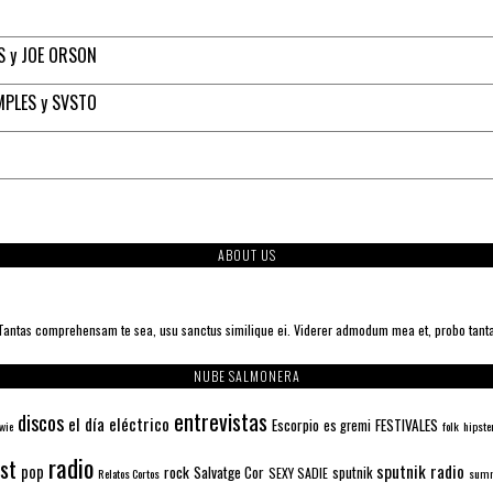
S y JOE ORSON
MPLES y SVSTO
ABOUT US
. Tantas comprehensam te sea, usu sanctus similique ei. Viderer admodum mea et, probo tant
NUBE SALMONERA
entrevistas
discos
el día eléctrico
Escorpio
FESTIVALES
es gremi
wie
folk
hipste
radio
ist
sputnik radio
pop
rock
Salvatge Cor
sputnik
SEXY SADIE
Relatos Cortos
summ