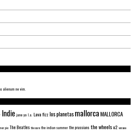
as alienum ne vim.
mallorca
Indie
MALLORCA
los planetas
Lava fizz
jane yo
l.a.
r
the wheels
u2
The Beatles
the prussians
the indian summer
er pie
the cure
verano