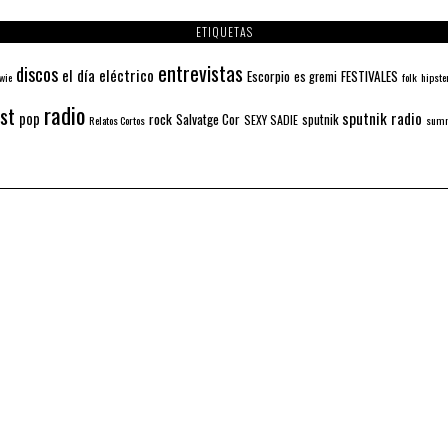
ETIQUETAS
entrevistas
discos
el día eléctrico
Escorpio
FESTIVALES
es gremi
wie
folk
hipste
radio
ist
sputnik radio
pop
rock
Salvatge Cor
sputnik
SEXY SADIE
Relatos Cortos
summ