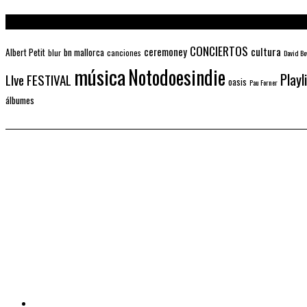
CONCIERTOS
ceremoney
cultura
Albert Petit
bn mallorca
blur
canciones
David Bo
música
Notodoesindie
Playl
LIve FESTIVAL
oasis
Pau Forner
álbumes