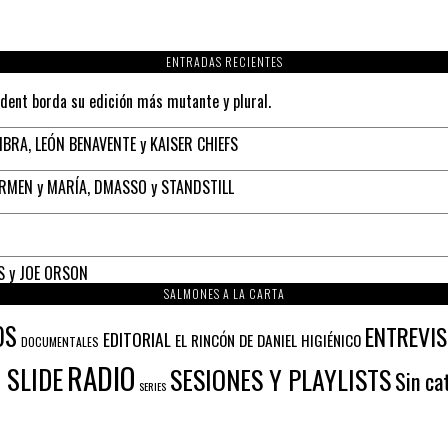
ENTRADAS RECIENTES
ident borda su edición más mutante y plural.
BRA, LEÓN BENAVENTE y KAISER CHIEFS
ARMEN y MARÍA, DMASSO y STANDSTILL
S y JOE ORSON
SALMONES A LA CARTA
OS
ENTREVI
EDITORIAL
EL RINCÓN DE DANIEL HIGIÉNICO
DOCUMENTALES
RADIO
 SLIDE
SESIONES Y PLAYLISTS
Sin ca
SERIES