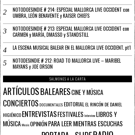
NOTODOESINDIE # 214: ESPECIAL MALLORCA LIVE OCCIDENT con
UMBRA, LEÓN BENAVENTE y KAISER CHIEFS
NOTODOESINDIE # 213: ESPECIAL MALLORCA LIVE OCCIDENT con
CARMEN y MARÍA, DMASSO y STANDSTILL
LA ESCENA MUSICAL BALEAR EN EL MALLORCA LIVE OCCIDENT. pt1
NOTODESINDIE # 212: ROAD TO MALLORCA LIVE – MARIBEL
MAYANS y JOE ORSON
SALMONES A LA CARTA
ARTÍCULOS
BALEARES
CINE Y MÚSICA
CONCIERTOS
EDITORIAL
EL RINCÓN DE DANIEL
DOCUMENTALES
ENTREVISTAS
FESTIVALES
LIBROS Y
HIGIÉNICO
Interview
PARA LEER MIENTRAS ESCUCHAS
MÚSICA
OPINIÓN
Music
RADIO
PORTADA - SLIDE