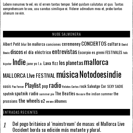
Labore nonumes te vel, vis id errem tantas tempor. Solet quidam salutatus at quo. Tantas
comprehensam te sea, usu sanctus similique ei. Viderer admodum mea et, probo tantas
alienum ne vim.
NUBE SALMONERA
CONCIERTOS
ceremoney
cultura
Albert Petit
bn mallorca
blur
canciones
David
entrevistas
discos
el día eléctrico
Escorpio
FESTIVALES
es gremi
Bowie
folk
mallorca
Indie
los planetas
Lava fizz
jane yo
l.a.
hipster
música
Notodoesindie
MALLORCA LIve FESTIVAL
radio
Playlist
pop
rock
Salvatge Cor
oasis
SEXY SADIE
Pau Forner
Relatos Cortos
sputnik radio
The Beatles
sputnik
the
the indian summer
summer pie
the cure
the wheels
u2
álbumes
prussians
verano
ENTRADAS RECIENTES
Del pogo británico al ‘mainstream’ de masas: el Mallorca Live
Occident borda su edición más mutante y plural.