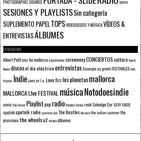
PHOTOGRAPHIC SOUNDS
SERIES
SESIONES Y PLAYLISTS
Sin categoría
TOPS
SUPLEMENTO PAPEL
VÍDEOS &
VIDEOJUEGOS Y MÚSICA
ÁLBUMES
ENTREVISTAS
ETIQUETAS
CONCIERTOS
ceremoney
cultura
Albert Petit
bn mallorca
blur
canciones
David
entrevistas
discos
el día eléctrico
Escorpio
FESTIVALES
es gremi
Bowie
folk
mallorca
Indie
los planetas
Lava fizz
jane yo
l.a.
hipster
música
Notodoesindie
MALLORCA LIve FESTIVAL
radio
Playlist
pop
rock
Salvatge Cor
oasis
SEXY SADIE
Pau Forner
Relatos Cortos
sputnik radio
The Beatles
sputnik
the
the indian summer
summer pie
the cure
the wheels
u2
álbumes
prussians
verano