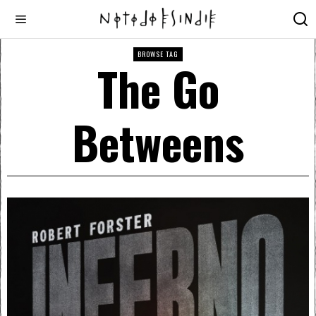
BROWSE TAG
The Go
Betweens