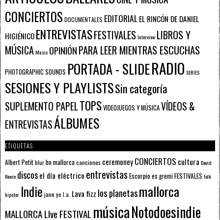
CONCIERTOS
EDITORIAL
EL RINCÓN DE DANIEL
DOCUMENTALES
ENTREVISTAS
FESTIVALES
LIBROS Y
HIGIÉNICO
Interview
PARA LEER MIENTRAS ESCUCHAS
MÚSICA
OPINIÓN
Music
RADIO
PORTADA - SLIDE
PHOTOGRAPHIC SOUNDS
SERIES
SESIONES Y PLAYLISTS
Sin categoría
TOPS
SUPLEMENTO PAPEL
VÍDEOS &
VIDEOJUEGOS Y MÚSICA
ÁLBUMES
ENTREVISTAS
ETIQUETAS
CONCIERTOS
ceremoney
cultura
Albert Petit
bn mallorca
blur
canciones
David
entrevistas
discos
el día eléctrico
Escorpio
FESTIVALES
es gremi
Bowie
folk
mallorca
Indie
los planetas
Lava fizz
jane yo
l.a.
hipster
música
Notodoesindie
MALLORCA LIve FESTIVAL