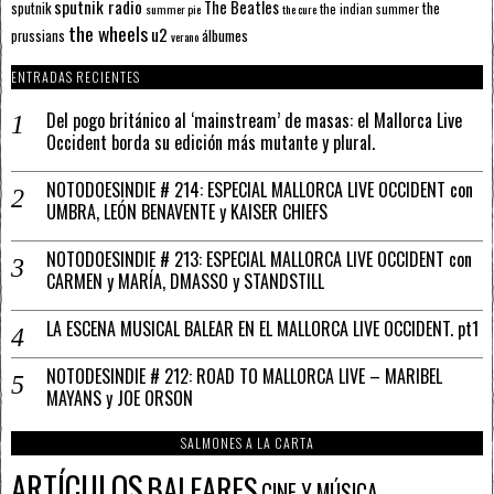
sputnik radio
The Beatles
sputnik
the
the indian summer
summer pie
the cure
the wheels
u2
álbumes
prussians
verano
ENTRADAS RECIENTES
Del pogo británico al ‘mainstream’ de masas: el Mallorca Live
Occident borda su edición más mutante y plural.
NOTODOESINDIE # 214: ESPECIAL MALLORCA LIVE OCCIDENT con
UMBRA, LEÓN BENAVENTE y KAISER CHIEFS
NOTODOESINDIE # 213: ESPECIAL MALLORCA LIVE OCCIDENT con
CARMEN y MARÍA, DMASSO y STANDSTILL
LA ESCENA MUSICAL BALEAR EN EL MALLORCA LIVE OCCIDENT. pt1
NOTODESINDIE # 212: ROAD TO MALLORCA LIVE – MARIBEL
MAYANS y JOE ORSON
SALMONES A LA CARTA
ARTÍCULOS
BALEARES
CINE Y MÚSICA