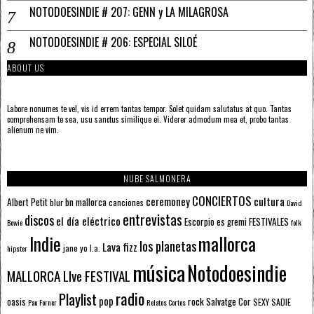
NOTODOESINDIE # 207: GENN y LA MILAGROSA
NOTODOESINDIE # 206: ESPECIAL SILOÉ
ABOUT US
Labore nonumes te vel, vis id errem tantas tempor. Solet quidam salutatus at quo. Tantas
comprehensam te sea, usu sanctus similique ei. Viderer admodum mea et, probo tantas
alienum ne vim.
NUBE SALMONERA
CONCIERTOS
ceremoney
cultura
Albert Petit
bn mallorca
blur
canciones
David
entrevistas
discos
el día eléctrico
Escorpio
FESTIVALES
es gremi
Bowie
folk
mallorca
Indie
los planetas
Lava fizz
jane yo
l.a.
hipster
música
Notodoesindie
MALLORCA LIve FESTIVAL
radio
Playlist
pop
rock
Salvatge Cor
oasis
SEXY SADIE
Pau Forner
Relatos Cortos