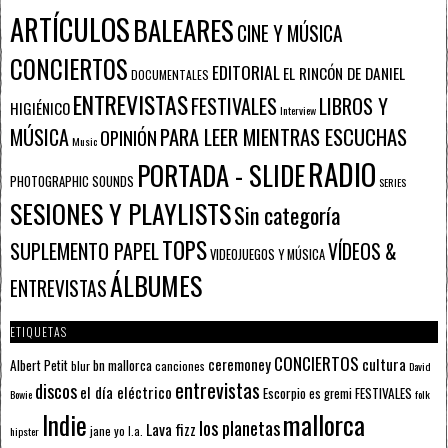
ARTÍCULOS
BALEARES
CINE Y MÚSICA
CONCIERTOS
EDITORIAL
EL RINCÓN DE DANIEL
DOCUMENTALES
ENTREVISTAS
FESTIVALES
LIBROS Y
HIGIÉNICO
Interview
PARA LEER MIENTRAS ESCUCHAS
MÚSICA
OPINIÓN
Music
RADIO
PORTADA - SLIDE
PHOTOGRAPHIC SOUNDS
SERIES
SESIONES Y PLAYLISTS
Sin categoría
TOPS
SUPLEMENTO PAPEL
VÍDEOS &
VIDEOJUEGOS Y MÚSICA
ÁLBUMES
ENTREVISTAS
ETIQUETAS
CONCIERTOS
ceremoney
cultura
Albert Petit
bn mallorca
blur
canciones
David
entrevistas
discos
el día eléctrico
Escorpio
FESTIVALES
es gremi
Bowie
folk
mallorca
Indie
los planetas
Lava fizz
jane yo
l.a.
hipster