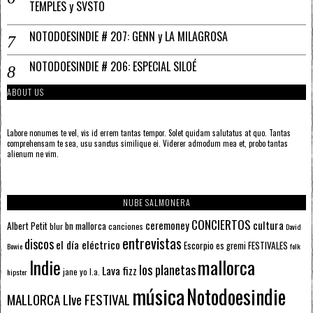
TEMPLES y SVSTO
NOTODOESINDIE # 207: GENN y LA MILAGROSA
NOTODOESINDIE # 206: ESPECIAL SILOÉ
ABOUT US
Labore nonumes te vel, vis id errem tantas tempor. Solet quidam salutatus at quo. Tantas
comprehensam te sea, usu sanctus similique ei. Viderer admodum mea et, probo tantas
alienum ne vim.
NUBE SALMONERA
CONCIERTOS
ceremoney
cultura
Albert Petit
bn mallorca
blur
canciones
David
entrevistas
discos
el día eléctrico
Escorpio
FESTIVALES
es gremi
Bowie
folk
mallorca
Indie
los planetas
Lava fizz
jane yo
l.a.
hipster
música
Notodoesindie
MALLORCA LIve FESTIVAL