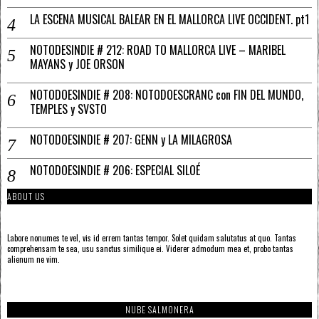
LA ESCENA MUSICAL BALEAR EN EL MALLORCA LIVE OCCIDENT. pt1
NOTODESINDIE # 212: ROAD TO MALLORCA LIVE – MARIBEL
MAYANS y JOE ORSON
NOTODOESINDIE # 208: NOTODOESCRANC con FIN DEL MUNDO,
TEMPLES y SVSTO
NOTODOESINDIE # 207: GENN y LA MILAGROSA
NOTODOESINDIE # 206: ESPECIAL SILOÉ
ABOUT US
Labore nonumes te vel, vis id errem tantas tempor. Solet quidam salutatus at quo. Tantas
comprehensam te sea, usu sanctus similique ei. Viderer admodum mea et, probo tantas
alienum ne vim.
NUBE SALMONERA