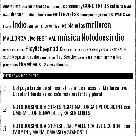
CONCIERTOS
ceremoney
cultura
Albert Petit
bn mallorca
blur
canciones
David
entrevistas
discos
el día eléctrico
Escorpio
FESTIVALES
es gremi
Bowie
folk
mallorca
Indie
los planetas
Lava fizz
jane yo
l.a.
hipster
música
Notodoesindie
MALLORCA LIve FESTIVAL
radio
Playlist
pop
rock
Salvatge Cor
oasis
SEXY SADIE
Pau Forner
Relatos Cortos
sputnik radio
The Beatles
sputnik
the
the indian summer
summer pie
the cure
the wheels
u2
álbumes
prussians
verano
ENTRADAS RECIENTES
Del pogo británico al ‘mainstream’ de masas: el Mallorca Live
Occident borda su edición más mutante y plural.
NOTODOESINDIE # 214: ESPECIAL MALLORCA LIVE OCCIDENT con
UMBRA, LEÓN BENAVENTE y KAISER CHIEFS
NOTODOESINDIE # 213: ESPECIAL MALLORCA LIVE OCCIDENT con
CARMEN y MARÍA, DMASSO y STANDSTILL