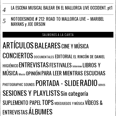
LA ESCENA MUSICAL BALEAR EN EL MALLORCA LIVE OCCIDENT. pt1
NOTODESINDIE # 212: ROAD TO MALLORCA LIVE – MARIBEL
MAYANS y JOE ORSON
SALMONES A LA CARTA
ARTÍCULOS
BALEARES
CINE Y MÚSICA
CONCIERTOS
EDITORIAL
EL RINCÓN DE DANIEL
DOCUMENTALES
ENTREVISTAS
FESTIVALES
LIBROS Y
HIGIÉNICO
Interview
PARA LEER MIENTRAS ESCUCHAS
MÚSICA
OPINIÓN
Music
RADIO
PORTADA - SLIDE
PHOTOGRAPHIC SOUNDS
SERIES
SESIONES Y PLAYLISTS
Sin categoría
TOPS
SUPLEMENTO PAPEL
VÍDEOS &
VIDEOJUEGOS Y MÚSICA
ÁLBUMES
ENTREVISTAS