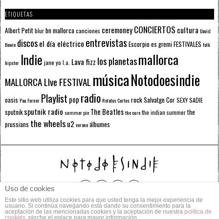
ETIQUETAS
CONCIERTOS
ceremoney
cultura
Albert Petit
bn mallorca
blur
canciones
David
entrevistas
discos
el día eléctrico
Escorpio
FESTIVALES
es gremi
Bowie
folk
mallorca
Indie
los planetas
Lava fizz
jane yo
l.a.
hipster
música
Notodoesindie
MALLORCA LIve FESTIVAL
radio
Playlist
pop
rock
Salvatge Cor
oasis
SEXY SADIE
Pau Forner
Relatos Cortos
sputnik radio
The Beatles
sputnik
the
the indian summer
summer pie
the cure
the wheels
u2
álbumes
prussians
verano
Uso de cookies
Este sitio web utiliza cookies para que usted tenga la mejor experiencia de
© 2014 Todos los derechos reservados.
usuario. Si continúa navegando está dando su consentimiento para la
aceptación de las mencionadas cookies y la aceptación de nuestra
política de
cookies
, pinche el enlace para mayor información.