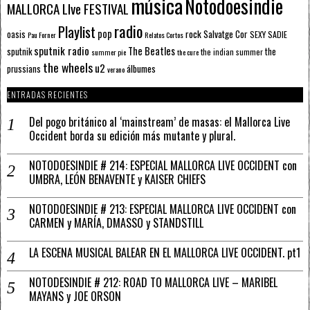
música
Notodoesindie
MALLORCA LIve FESTIVAL
radio
Playlist
pop
rock
Salvatge Cor
oasis
SEXY SADIE
Pau Forner
Relatos Cortos
sputnik radio
The Beatles
sputnik
the
the indian summer
summer pie
the cure
the wheels
u2
álbumes
prussians
verano
ENTRADAS RECIENTES
Del pogo británico al ‘mainstream’ de masas: el Mallorca Live
Occident borda su edición más mutante y plural.
NOTODOESINDIE # 214: ESPECIAL MALLORCA LIVE OCCIDENT con
UMBRA, LEÓN BENAVENTE y KAISER CHIEFS
NOTODOESINDIE # 213: ESPECIAL MALLORCA LIVE OCCIDENT con
CARMEN y MARÍA, DMASSO y STANDSTILL
LA ESCENA MUSICAL BALEAR EN EL MALLORCA LIVE OCCIDENT. pt1
NOTODESINDIE # 212: ROAD TO MALLORCA LIVE – MARIBEL
MAYANS y JOE ORSON