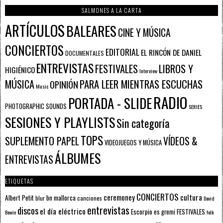
SALMONES A LA CARTA
ARTÍCULOS
BALEARES
CINE Y MÚSICA
CONCIERTOS
EDITORIAL
EL RINCÓN DE DANIEL
DOCUMENTALES
ENTREVISTAS
FESTIVALES
LIBROS Y
HIGIÉNICO
Interview
PARA LEER MIENTRAS ESCUCHAS
MÚSICA
OPINIÓN
Music
RADIO
PORTADA - SLIDE
PHOTOGRAPHIC SOUNDS
SERIES
SESIONES Y PLAYLISTS
Sin categoría
TOPS
SUPLEMENTO PAPEL
VÍDEOS &
VIDEOJUEGOS Y MÚSICA
ÁLBUMES
ENTREVISTAS
ETIQUETAS
CONCIERTOS
ceremoney
cultura
Albert Petit
bn mallorca
blur
canciones
David
entrevistas
discos
el día eléctrico
Escorpio
FESTIVALES
es gremi
Bowie
folk