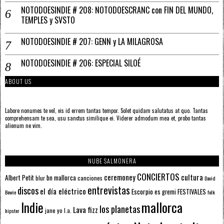
NOTODOESINDIE # 208: NOTODOESCRANC con FIN DEL MUNDO,
TEMPLES y SVSTO
NOTODOESINDIE # 207: GENN y LA MILAGROSA
NOTODOESINDIE # 206: ESPECIAL SILOÉ
ABOUT US
Labore nonumes te vel, vis id errem tantas tempor. Solet quidam salutatus at quo. Tantas
comprehensam te sea, usu sanctus similique ei. Viderer admodum mea et, probo tantas
alienum ne vim.
NUBE SALMONERA
CONCIERTOS
ceremoney
cultura
Albert Petit
bn mallorca
blur
canciones
David
entrevistas
discos
el día eléctrico
Escorpio
FESTIVALES
es gremi
Bowie
folk
mallorca
Indie
los planetas
Lava fizz
jane yo
l.a.
hipster