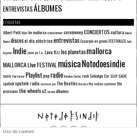
ÁLBUMES
ENTREVISTAS
ETIQUETAS
CONCIERTOS
ceremoney
cultura
Albert Petit
bn mallorca
blur
canciones
David
entrevistas
discos
el día eléctrico
Escorpio
FESTIVALES
es gremi
Bowie
folk
mallorca
Indie
los planetas
Lava fizz
jane yo
l.a.
hipster
música
Notodoesindie
MALLORCA LIve FESTIVAL
radio
Playlist
pop
rock
Salvatge Cor
oasis
SEXY SADIE
Pau Forner
Relatos Cortos
sputnik radio
The Beatles
sputnik
the
the indian summer
summer pie
the cure
the wheels
u2
álbumes
prussians
verano
Uso de cookies