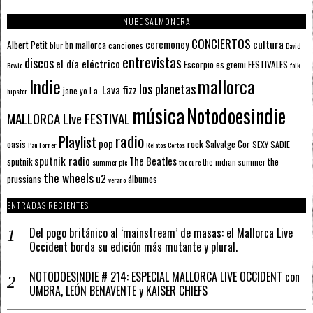
NUBE SALMONERA
CONCIERTOS
ceremoney
cultura
Albert Petit
bn mallorca
blur
canciones
David
entrevistas
discos
el día eléctrico
Escorpio
FESTIVALES
es gremi
Bowie
folk
mallorca
Indie
los planetas
Lava fizz
jane yo
l.a.
hipster
música
Notodoesindie
MALLORCA LIve FESTIVAL
radio
Playlist
pop
rock
Salvatge Cor
oasis
SEXY SADIE
Pau Forner
Relatos Cortos
sputnik radio
The Beatles
sputnik
the
the indian summer
summer pie
the cure
the wheels
u2
álbumes
prussians
verano
ENTRADAS RECIENTES
Del pogo británico al ‘mainstream’ de masas: el Mallorca Live
Occident borda su edición más mutante y plural.
NOTODOESINDIE # 214: ESPECIAL MALLORCA LIVE OCCIDENT con
UMBRA, LEÓN BENAVENTE y KAISER CHIEFS