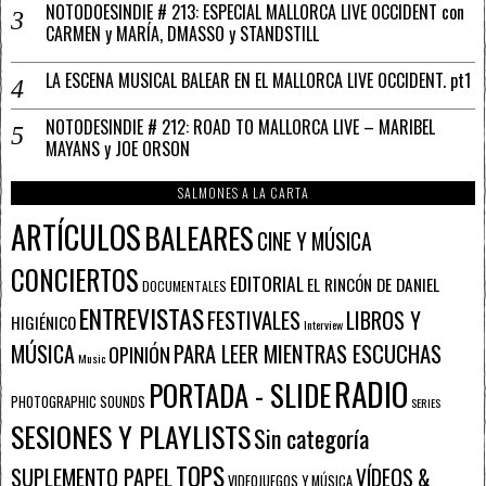
NOTODOESINDIE # 213: ESPECIAL MALLORCA LIVE OCCIDENT con
CARMEN y MARÍA, DMASSO y STANDSTILL
LA ESCENA MUSICAL BALEAR EN EL MALLORCA LIVE OCCIDENT. pt1
NOTODESINDIE # 212: ROAD TO MALLORCA LIVE – MARIBEL
MAYANS y JOE ORSON
SALMONES A LA CARTA
ARTÍCULOS
BALEARES
CINE Y MÚSICA
CONCIERTOS
EDITORIAL
EL RINCÓN DE DANIEL
DOCUMENTALES
ENTREVISTAS
FESTIVALES
LIBROS Y
HIGIÉNICO
Interview
PARA LEER MIENTRAS ESCUCHAS
MÚSICA
OPINIÓN
Music
RADIO
PORTADA - SLIDE
PHOTOGRAPHIC SOUNDS
SERIES
SESIONES Y PLAYLISTS
Sin categoría
TOPS
SUPLEMENTO PAPEL
VÍDEOS &
VIDEOJUEGOS Y MÚSICA