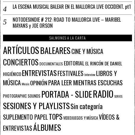
LA ESCENA MUSICAL BALEAR EN EL MALLORCA LIVE OCCIDENT. pt1
NOTODESINDIE # 212: ROAD TO MALLORCA LIVE – MARIBEL
MAYANS y JOE ORSON
SALMONES A LA CARTA
ARTÍCULOS
BALEARES
CINE Y MÚSICA
CONCIERTOS
EDITORIAL
EL RINCÓN DE DANIEL
DOCUMENTALES
ENTREVISTAS
FESTIVALES
LIBROS Y
HIGIÉNICO
Interview
PARA LEER MIENTRAS ESCUCHAS
MÚSICA
OPINIÓN
Music
RADIO
PORTADA - SLIDE
PHOTOGRAPHIC SOUNDS
SERIES
SESIONES Y PLAYLISTS
Sin categoría
TOPS
SUPLEMENTO PAPEL
VÍDEOS &
VIDEOJUEGOS Y MÚSICA
ÁLBUMES
ENTREVISTAS