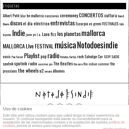
ETIQUETAS
CONCIERTOS
ceremoney
cultura
Albert Petit
bn mallorca
blur
canciones
David
entrevistas
discos
el día eléctrico
Escorpio
FESTIVALES
es gremi
Bowie
folk
mallorca
Indie
los planetas
Lava fizz
jane yo
l.a.
hipster
música
Notodoesindie
MALLORCA LIve FESTIVAL
radio
Playlist
pop
rock
Salvatge Cor
oasis
SEXY SADIE
Pau Forner
Relatos Cortos
sputnik radio
The Beatles
sputnik
the
the indian summer
summer pie
the cure
the wheels
u2
álbumes
prussians
verano
Uso de cookies
Este sitio web utiliza cookies para que usted tenga la mejor experiencia de
© 2014 Todos los derechos reservados.
usuario. Si continúa navegando está dando su consentimiento para la
aceptación de las mencionadas cookies y la aceptación de nuestra
política de
cookies
, pinche el enlace para mayor información.
POLÍTICA DE PRIVACIDAD
CONTACTO