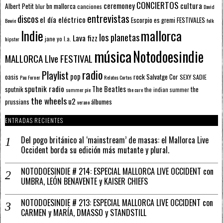
CONCIERTOS
ceremoney
cultura
Albert Petit
bn mallorca
blur
canciones
David
entrevistas
discos
el día eléctrico
Escorpio
FESTIVALES
es gremi
Bowie
folk
mallorca
Indie
los planetas
Lava fizz
jane yo
l.a.
hipster
música
Notodoesindie
MALLORCA LIve FESTIVAL
radio
Playlist
pop
rock
Salvatge Cor
oasis
SEXY SADIE
Pau Forner
Relatos Cortos
sputnik radio
The Beatles
sputnik
the
the indian summer
summer pie
the cure
the wheels
u2
álbumes
prussians
verano
ENTRADAS RECIENTES
Del pogo británico al ‘mainstream’ de masas: el Mallorca Live
Occident borda su edición más mutante y plural.
NOTODOESINDIE # 214: ESPECIAL MALLORCA LIVE OCCIDENT con
UMBRA, LEÓN BENAVENTE y KAISER CHIEFS
NOTODOESINDIE # 213: ESPECIAL MALLORCA LIVE OCCIDENT con
CARMEN y MARÍA, DMASSO y STANDSTILL