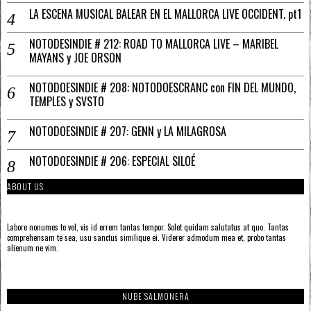
LA ESCENA MUSICAL BALEAR EN EL MALLORCA LIVE OCCIDENT. pt1
NOTODESINDIE # 212: ROAD TO MALLORCA LIVE – MARIBEL
MAYANS y JOE ORSON
NOTODOESINDIE # 208: NOTODOESCRANC con FIN DEL MUNDO,
TEMPLES y SVSTO
NOTODOESINDIE # 207: GENN y LA MILAGROSA
NOTODOESINDIE # 206: ESPECIAL SILOÉ
ABOUT US
Labore nonumes te vel, vis id errem tantas tempor. Solet quidam salutatus at quo. Tantas
comprehensam te sea, usu sanctus similique ei. Viderer admodum mea et, probo tantas
alienum ne vim.
NUBE SALMONERA