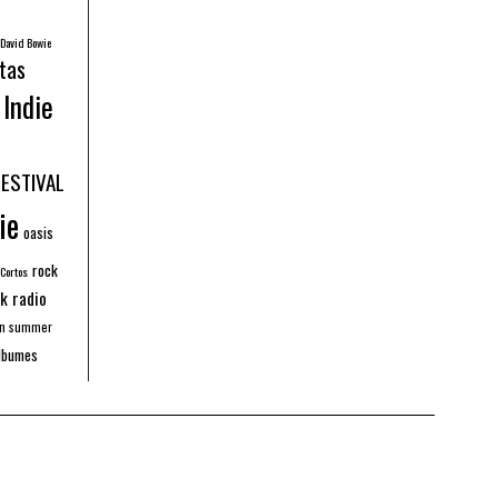
David Bowie
tas
Indie
FESTIVAL
ie
oasis
rock
 Cortos
k radio
an summer
lbumes