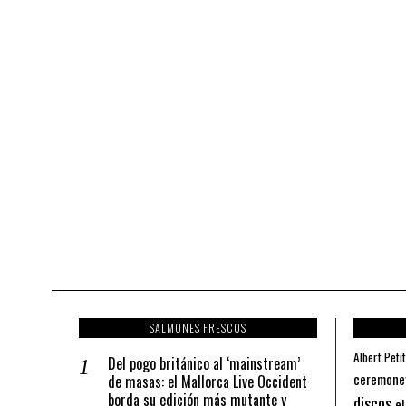
SALMONES FRESCOS
Albert Petit
Del pogo británico al ‘mainstream’
ceremone
de masas: el Mallorca Live Occident
borda su edición más mutante y
discos
el