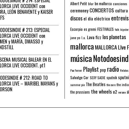
ODOESINDIE # 214: ESPECIAL
Albert Petit
bn mallorca
blur
canciones
LORCA LIVE OCCIDENT con
CONCIERTOS
ceremoney
cultura
RA, LEÓN BENAVENTE y KAISER
entrevis
EFS
discos
el día eléctrico
Escorpio
FESTIVALES
ODOESINDIE # 213: ESPECIAL
es gremi
folk
hipster
LORCA LIVE OCCIDENT con
los planetas
Lava fizz
jane yo
l.a.
MEN y MARÍA, DMASSO y
mallorca
MALLORCA LIve 
NDSTILL
música
Notodoesind
ESCENA MUSICAL BALEAR EN EL
LORCA LIVE OCCIDENT. pt1
radio
Playlist
pop
Pau Forner
Relatos
sputni
ODESINDIE # 212: ROAD TO
Salvatge Cor
sputnik
SEXY SADIE
LORCA LIVE – MARIBEL MAYANS y
The Beatles
the indi
summer pie
the cure
 ORSON
the wheels
u2
á
the prussians
verano