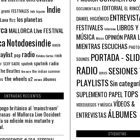
Indie
EDITORIAL
EL RINC
DOCUMENTALES
FESTIVALES
 gremi
folk
hipster
ENTREVIST
los planetas
DANIEL HIGIÉNICO
Lava fizz
FESTIVALES
LIBROS Y
rca
MALLORCA LIve FESTIVAL
Interview
PARA 
MÚSICA
OPINIÓN
ca
Music
Notodoesindie
MIENTRAS ESCUCHAS
oasis
PHOTO
radio
aylist
PORTADA - SLID
pop
rock
Relatos Cortos
SOUNDS
sputnik radio
or
sputnik
SEXY SADIE
RADIO
SESIONES 
The Beatles
the indian summer
the cure
SERIES
the wheels
u2
álbumes
ns
PLAYLISTS
verano
Sin categor
TOPS
SUPLEMENTO PAPEL
ENTRADAS RECIENTES
VÍDEOS &
VIDEOJUEGOS Y MÚSICA
pogo británico al ‘mainstream’
ÁLBUMES
asas: el Mallorca Live Occident
ENTREVISTAS
a su edición más mutante y
al.
ETIQUETAS