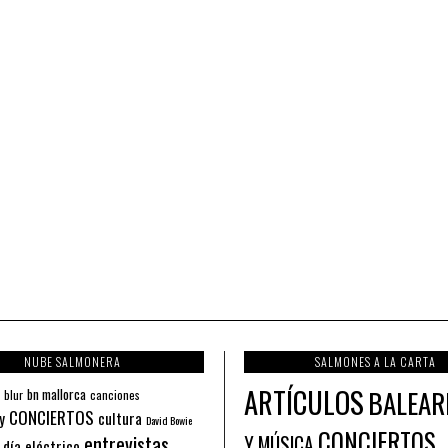
NUBE SALMONERA
SALMONES A LA CARTA
ARTÍCULOS
BALEAR
bn mallorca
blur
canciones
CONCIERTOS
y
cultura
David Bowie
CONCIERTOS
entrevistas
Y MÚSICA
 día eléctrico