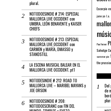
plural.
Escorpio
es
NOTODOESINDIE # 214: ESPECIAL
jane yo
l.a.
MALLORCA LIVE OCCIDENT con
mallo
UMBRA, LEÓN BENAVENTE y KAISER
CHIEFS
músi
NOTODOESINDIE # 213: ESPECIAL
Pl
MALLORCA LIVE OCCIDENT con
Pau Forner
CARMEN y MARÍA, DMASSO y
Salvatge C
STANDSTILL
summer pie
the prussia
LA ESCENA MUSICAL BALEAR EN EL
MALLORCA LIVE OCCIDENT. pt1
NOTODESINDIE # 212: ROAD TO
MALLORCA LIVE – MARIBEL MAYANS y
Del 
JOE ORSON
de m
bord
plur
NOTODOESINDIE # 208:
NOTODOESCRANC con FIN DEL
MUNDO, TEMPLES y SVSTO