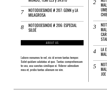
NOT
MAL
UMB
NOTODOESINDIE # 207: GENN y LA
CHI
MILAGROSA
NOT
NOTODOESINDIE # 206: ESPECIAL
MAL
SILOÉ
CAR
STA
ABOUT US
LA 
MAL
Labore nonumes te vel, vis id errem tantas tempor.
Solet quidam salutatus at quo. Tantas comprehensam
NOT
te sea, usu sanctus similique ei. Viderer admodum
MAL
mea et, probo tantas alienum ne vim.
JOE