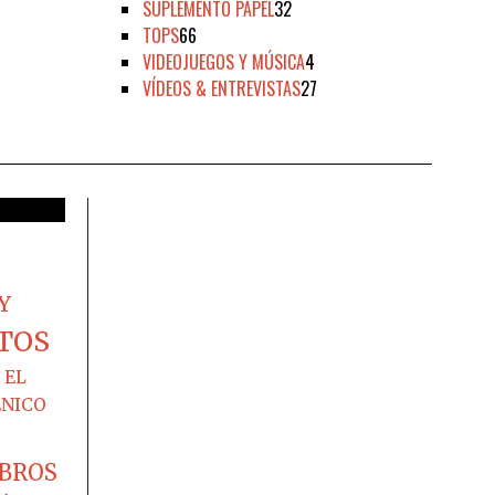
SUPLEMENTO PAPEL
32
TOPS
66
VIDEOJUEGOS Y MÚSICA
4
VÍDEOS & ENTREVISTAS
27
Y
TOS
EL
ÉNICO
IBROS