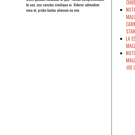
CHIE
te sea, usu sanctus similique ei. Viderer admodum
NOTO
mea et, probo tantas alienum ne vim.
MALL
CARM
STAN
LA E
MALL
NOTO
MALL
JOE