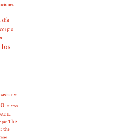
nciones
l día
corpio
er
los
z
oasis
Pau
io
Relatos
SADIE
The
 pie
the
er
rano