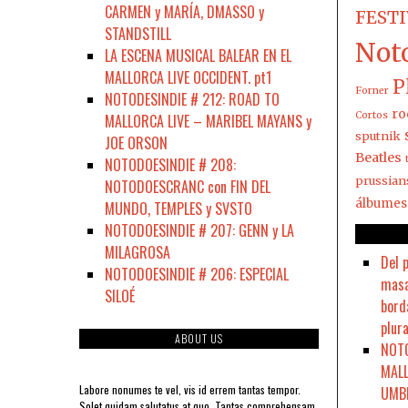
CARMEN y MARÍA, DMASSO y
FEST
STANDSTILL
Not
LA ESCENA MUSICAL BALEAR EN EL
MALLORCA LIVE OCCIDENT. pt1
P
Forner
NOTODESINDIE # 212: ROAD TO
ro
Cortos
MALLORCA LIVE – MARIBEL MAYANS y
sputnik
JOE ORSON
Beatles
NOTODOESINDIE # 208:
prussian
NOTODOESCRANC con FIN DEL
álbumes
MUNDO, TEMPLES y SVSTO
NOTODOESINDIE # 207: GENN y LA
MILAGROSA
Del 
NOTODOESINDIE # 206: ESPECIAL
masa
SILOÉ
bord
plura
ABOUT US
NOTO
MALL
Labore nonumes te vel, vis id errem tantas tempor.
UMBR
Solet quidam salutatus at quo. Tantas comprehensam