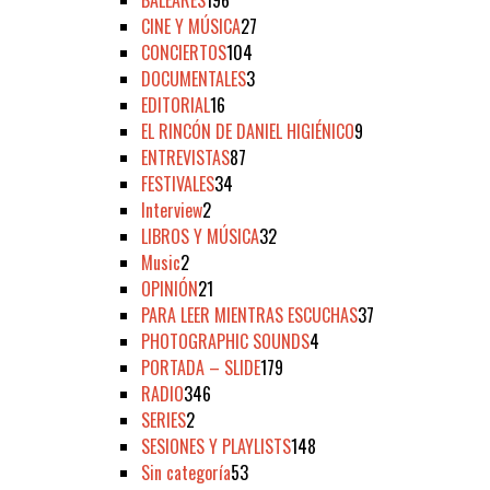
CINE Y MÚSICA
27
CONCIERTOS
104
DOCUMENTALES
3
EDITORIAL
16
EL RINCÓN DE DANIEL HIGIÉNICO
9
ENTREVISTAS
87
FESTIVALES
34
Interview
2
LIBROS Y MÚSICA
32
Music
2
OPINIÓN
21
PARA LEER MIENTRAS ESCUCHAS
37
PHOTOGRAPHIC SOUNDS
4
PORTADA – SLIDE
179
RADIO
346
SERIES
2
SESIONES Y PLAYLISTS
148
Sin categoría
53