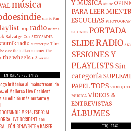
música
Y MÚSICA
OPIN
IVAL
Music
PARA LEER MIENT
odoesindie
oasis
ESCUCHAS
Pau
PHOTOGRAP
radio
laylist
PORTADA 
pop
Relatos
SOUNDS
ck
Salvatge Cor
SEXY SADIE
RADIO
SLIDE
sputnik radio
The
summer pie
SER
the
the indian summer
the cure
SESIONES Y
the wheels
u2
s
verano
PLAYLISTS
Sin
categoría
ENTRADAS RECIENTES
SUPLEM
pogo británico al ‘mainstream’ de
TOPS
PAPEL
VIDEOJUE
s: el Mallorca Live Occident
VÍDEOS &
MÚSICA
a su edición más mutante y
ENTREVISTAS
l.
ÁLBUMES
DOESINDIE # 214: ESPECIAL
ORCA LIVE OCCIDENT con
A, LEÓN BENAVENTE y KAISER
ETIQUETAS