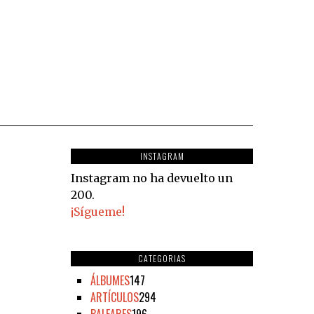
INSTAGRAM
Instagram no ha devuelto un
200.
¡Sígueme!
CATEGORIAS
ÁLBUMES
147
ARTÍCULOS
294
BALEARES
196