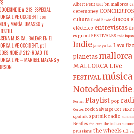
FS
Albert Petit
bn mallorca
blur
ca
DOESINDIE # 213: ESPECIAL
CONCIERTOS
ceremoney
ORCA LIVE OCCIDENT con
discos
cultura
e
David Bowie
EN y MARÍA, DMASSO y
entrevistas
eléctrico
Es
DSTILL
es gremi
FESTIVALES
folk
hipst
SCENA MUSICAL BALEAR EN EL
Indie
ORCA LIVE OCCIDENT. pt1
Lava fiz
jane yo
l.a.
DESINDIE # 212: ROAD TO
mallorca
planetas
ORCA LIVE – MARIBEL MAYANS y
MALLORCA LIve
 ORSON
música
FESTIVAL
Notodoesindie
rad
Playlist
pop
Forner
rock
Salvatge Cor
SEXY 
Cortos
sputnik radio
sputnik
summer
Beatles
the indian summ
the cure
the wheels
u2
prussians
ve