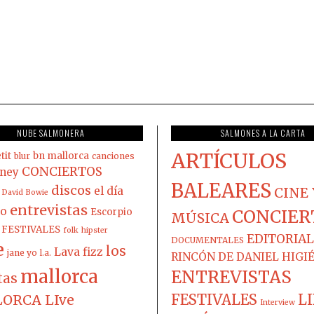
NUBE SALMONERA
SALMONES A LA CARTA
ARTÍCULOS
tit
bn mallorca
blur
canciones
CONCIERTOS
ney
BALEARES
discos
el día
CINE 
David Bowie
entrevistas
co
Escorpio
CONCIER
MÚSICA
FESTIVALES
folk
hipster
EDITORIAL
DOCUMENTALES
e
los
Lava fizz
jane yo
l.a.
RINCÓN DE DANIEL HIGI
mallorca
ENTREVISTAS
tas
FESTIVALES
L
ORCA LIve
Interview