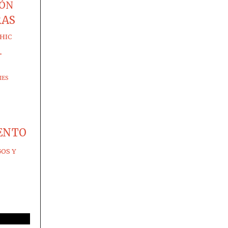
IÓN
RAS
HIC
-
IES
ENTO
GOS Y