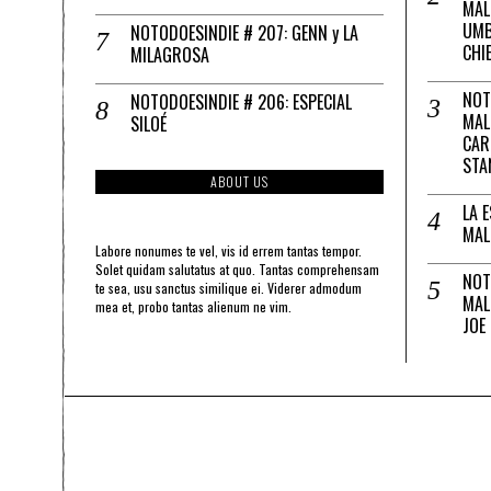
MAL
UMB
NOTODOESINDIE # 207: GENN y LA
CHI
MILAGROSA
NOT
NOTODOESINDIE # 206: ESPECIAL
MAL
SILOÉ
CAR
STA
ABOUT US
LA 
MAL
Labore nonumes te vel, vis id errem tantas tempor.
Solet quidam salutatus at quo. Tantas comprehensam
NOT
te sea, usu sanctus similique ei. Viderer admodum
MAL
mea et, probo tantas alienum ne vim.
JOE