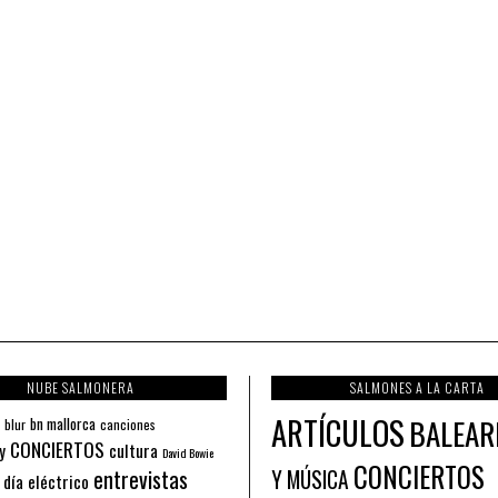
NUBE SALMONERA
SALMONES A LA CARTA
ARTÍCULOS
BALEAR
bn mallorca
blur
canciones
CONCIERTOS
y
cultura
David Bowie
CONCIERTOS
entrevistas
Y MÚSICA
 día eléctrico