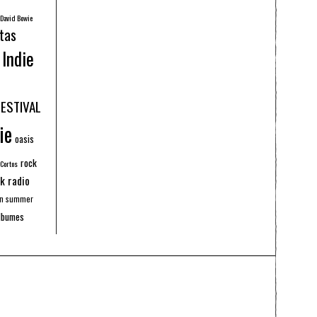
David Bowie
tas
Indie
FESTIVAL
ie
oasis
rock
 Cortos
k radio
an summer
lbumes