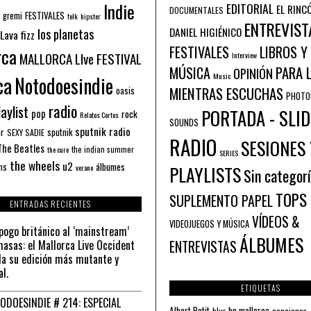
Indie
EDITORIAL
EL RINC
DOCUMENTALES
FESTIVALES
 gremi
folk
hipster
ENTREVIST
los planetas
DANIEL HIGIÉNICO
Lava fizz
FESTIVALES
LIBROS Y
rca
MALLORCA LIve FESTIVAL
Interview
PARA 
MÚSICA
OPINIÓN
ca
Music
Notodoesindie
MIENTRAS ESCUCHAS
oasis
PHOTO
radio
aylist
PORTADA - SLID
pop
rock
Relatos Cortos
SOUNDS
sputnik radio
or
sputnik
SEXY SADIE
RADIO
SESIONES 
The Beatles
the indian summer
the cure
SERIES
the wheels
u2
álbumes
ns
PLAYLISTS
verano
Sin categor
TOPS
SUPLEMENTO PAPEL
ENTRADAS RECIENTES
VÍDEOS &
VIDEOJUEGOS Y MÚSICA
pogo británico al ‘mainstream’
ÁLBUMES
asas: el Mallorca Live Occident
ENTREVISTAS
a su edición más mutante y
al.
ETIQUETAS
ODOESINDIE # 214: ESPECIAL
Albert Petit
bn mallorca
blur
canciones