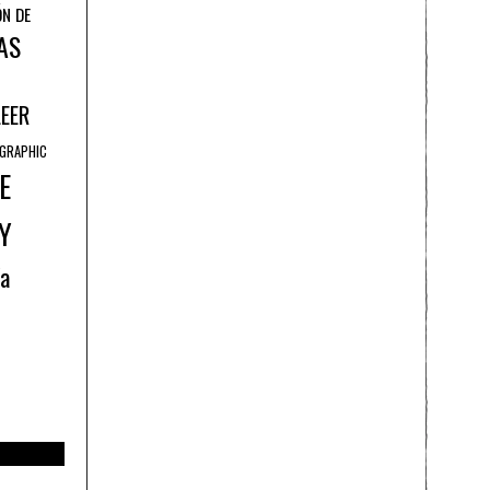
ÓN DE
AS
LEER
GRAPHIC
E
Y
ía