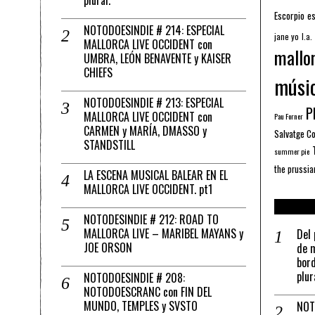
plural.
Escorpio
es
NOTODOESINDIE # 214: ESPECIAL
jane yo
l.a.
MALLORCA LIVE OCCIDENT con
mallo
UMBRA, LEÓN BENAVENTE y KAISER
CHIEFS
músi
NOTODOESINDIE # 213: ESPECIAL
Pl
MALLORCA LIVE OCCIDENT con
Pau Forner
CARMEN y MARÍA, DMASSO y
Salvatge C
STANDSTILL
summer pie
the prussia
LA ESCENA MUSICAL BALEAR EN EL
MALLORCA LIVE OCCIDENT. pt1
NOTODESINDIE # 212: ROAD TO
MALLORCA LIVE – MARIBEL MAYANS y
Del 
JOE ORSON
de m
bord
plur
NOTODOESINDIE # 208:
NOTODOESCRANC con FIN DEL
MUNDO, TEMPLES y SVSTO
NOT