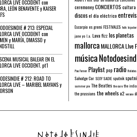
LORCA LIVE OCCIDENT con
CONCIERTOS
ceremoney
cultura
RA, LEÓN BENAVENTE y KAISER
entrevis
EFS
discos
el día eléctrico
Escorpio
FESTIVALES
ODOESINDIE # 213: ESPECIAL
es gremi
folk
hipster
LORCA LIVE OCCIDENT con
los planetas
Lava fizz
jane yo
l.a.
MEN y MARÍA, DMASSO y
mallorca
MALLORCA LIve 
NDSTILL
música
Notodoesind
ESCENA MUSICAL BALEAR EN EL
LORCA LIVE OCCIDENT. pt1
radio
Playlist
pop
Pau Forner
Relatos
sputni
ODESINDIE # 212: ROAD TO
Salvatge Cor
sputnik
SEXY SADIE
LORCA LIVE – MARIBEL MAYANS y
The Beatles
the indi
summer pie
the cure
 ORSON
the wheels
u2
á
the prussians
verano