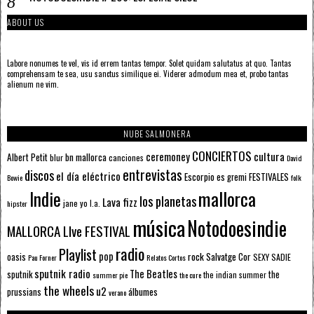
ABOUT US
Labore nonumes te vel, vis id errem tantas tempor. Solet quidam salutatus at quo. Tantas
comprehensam te sea, usu sanctus similique ei. Viderer admodum mea et, probo tantas
alienum ne vim.
NUBE SALMONERA
CONCIERTOS
ceremoney
cultura
Albert Petit
bn mallorca
blur
canciones
David
entrevistas
discos
el día eléctrico
Escorpio
FESTIVALES
es gremi
Bowie
folk
mallorca
Indie
los planetas
Lava fizz
jane yo
l.a.
hipster
música
Notodoesindie
MALLORCA LIve FESTIVAL
radio
Playlist
pop
rock
Salvatge Cor
oasis
SEXY SADIE
Pau Forner
Relatos Cortos
sputnik radio
The Beatles
sputnik
the
the indian summer
summer pie
the cure
the wheels
u2
álbumes
prussians
verano