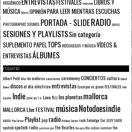
ENTREVISTAS
FESTIVALES
LIBROS Y
HIGIÉNICO
Interview
PARA LEER MIENTRAS ESCUCHAS
MÚSICA
OPINIÓN
Music
RADIO
PORTADA - SLIDE
PHOTOGRAPHIC SOUNDS
SERIES
SESIONES Y PLAYLISTS
Sin categoría
TOPS
SUPLEMENTO PAPEL
VÍDEOS &
VIDEOJUEGOS Y MÚSICA
ÁLBUMES
ENTREVISTAS
ETIQUETAS
CONCIERTOS
ceremoney
cultura
Albert Petit
bn mallorca
blur
canciones
David
entrevistas
discos
el día eléctrico
Escorpio
FESTIVALES
es gremi
Bowie
folk
mallorca
Indie
los planetas
Lava fizz
jane yo
l.a.
hipster
música
Notodoesindie
MALLORCA LIve FESTIVAL
radio
Playlist
pop
rock
Salvatge Cor
oasis
SEXY SADIE
Pau Forner
Relatos Cortos
sputnik radio
The Beatles
sputnik
the
the indian summer
summer pie
the cure