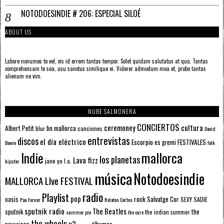
NOTODOESINDIE # 206: ESPECIAL SILOÉ
ABOUT US
Labore nonumes te vel, vis id errem tantas tempor. Solet quidam salutatus at quo. Tantas
comprehensam te sea, usu sanctus similique ei. Viderer admodum mea et, probo tantas
alienum ne vim.
NUBE SALMONERA
CONCIERTOS
ceremoney
cultura
Albert Petit
bn mallorca
blur
canciones
David
entrevistas
discos
el día eléctrico
Escorpio
FESTIVALES
es gremi
Bowie
folk
mallorca
Indie
los planetas
Lava fizz
jane yo
l.a.
hipster
música
Notodoesindie
MALLORCA LIve FESTIVAL
radio
Playlist
pop
rock
Salvatge Cor
oasis
SEXY SADIE
Pau Forner
Relatos Cortos
sputnik radio
The Beatles
sputnik
the
the indian summer
summer pie
the cure
the wheels
u2
álbumes