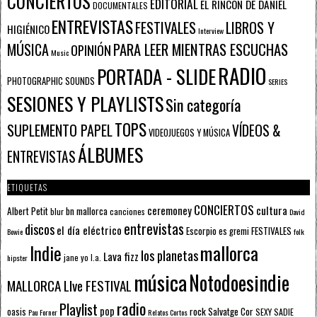
CONCIERTOS
EDITORIAL
EL RINCÓN DE DANIEL
DOCUMENTALES
ENTREVISTAS
FESTIVALES
LIBROS Y
HIGIÉNICO
Interview
PARA LEER MIENTRAS ESCUCHAS
MÚSICA
OPINIÓN
Music
RADIO
PORTADA - SLIDE
PHOTOGRAPHIC SOUNDS
SERIES
SESIONES Y PLAYLISTS
Sin categoría
TOPS
SUPLEMENTO PAPEL
VÍDEOS &
VIDEOJUEGOS Y MÚSICA
ÁLBUMES
ENTREVISTAS
ETIQUETAS
CONCIERTOS
ceremoney
cultura
Albert Petit
bn mallorca
blur
canciones
David
entrevistas
discos
el día eléctrico
Escorpio
FESTIVALES
es gremi
Bowie
folk
mallorca
Indie
los planetas
Lava fizz
jane yo
l.a.
hipster
música
Notodoesindie
MALLORCA LIve FESTIVAL
radio
Playlist
pop
rock
Salvatge Cor
oasis
SEXY SADIE
Pau Forner
Relatos Cortos