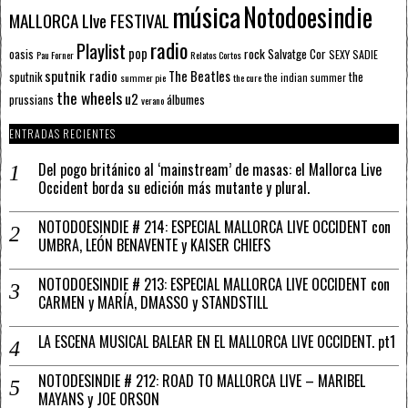
música
Notodoesindie
MALLORCA LIve FESTIVAL
radio
Playlist
pop
rock
Salvatge Cor
oasis
SEXY SADIE
Pau Forner
Relatos Cortos
sputnik radio
The Beatles
sputnik
the
the indian summer
summer pie
the cure
the wheels
u2
álbumes
prussians
verano
ENTRADAS RECIENTES
Del pogo británico al ‘mainstream’ de masas: el Mallorca Live
Occident borda su edición más mutante y plural.
NOTODOESINDIE # 214: ESPECIAL MALLORCA LIVE OCCIDENT con
UMBRA, LEÓN BENAVENTE y KAISER CHIEFS
NOTODOESINDIE # 213: ESPECIAL MALLORCA LIVE OCCIDENT con
CARMEN y MARÍA, DMASSO y STANDSTILL
LA ESCENA MUSICAL BALEAR EN EL MALLORCA LIVE OCCIDENT. pt1
NOTODESINDIE # 212: ROAD TO MALLORCA LIVE – MARIBEL
MAYANS y JOE ORSON