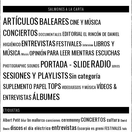
SALMONES A LA CARTA
ARTÍCULOS
BALEARES
CINE Y MÚSICA
CONCIERTOS
EDITORIAL
EL RINCÓN DE DANIEL
DOCUMENTALES
ENTREVISTAS
FESTIVALES
LIBROS Y
HIGIÉNICO
Interview
PARA LEER MIENTRAS ESCUCHAS
MÚSICA
OPINIÓN
Music
RADIO
PORTADA - SLIDE
PHOTOGRAPHIC SOUNDS
SERIES
SESIONES Y PLAYLISTS
Sin categoría
TOPS
SUPLEMENTO PAPEL
VÍDEOS &
VIDEOJUEGOS Y MÚSICA
ÁLBUMES
ENTREVISTAS
ETIQUETAS
CONCIERTOS
ceremoney
cultura
Albert Petit
bn mallorca
blur
canciones
David
entrevistas
discos
el día eléctrico
Escorpio
FESTIVALES
es gremi
Bowie
folk