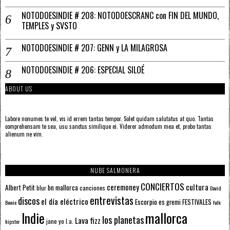
NOTODOESINDIE # 208: NOTODOESCRANC con FIN DEL MUNDO,
TEMPLES y SVSTO
NOTODOESINDIE # 207: GENN y LA MILAGROSA
NOTODOESINDIE # 206: ESPECIAL SILOÉ
ABOUT US
Labore nonumes te vel, vis id errem tantas tempor. Solet quidam salutatus at quo. Tantas
comprehensam te sea, usu sanctus similique ei. Viderer admodum mea et, probo tantas
alienum ne vim.
NUBE SALMONERA
CONCIERTOS
ceremoney
cultura
Albert Petit
bn mallorca
blur
canciones
David
entrevistas
discos
el día eléctrico
Escorpio
FESTIVALES
es gremi
Bowie
folk
mallorca
Indie
los planetas
Lava fizz
jane yo
l.a.
hipster