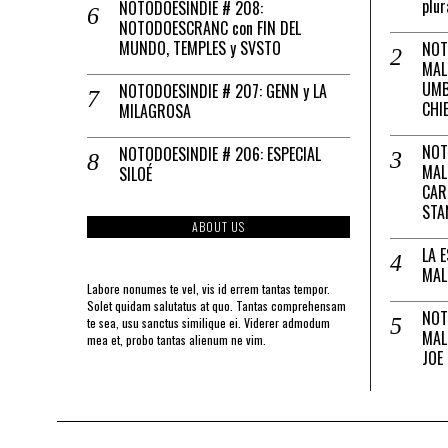
plur
NOTODOESINDIE # 208:
NOTODOESCRANC con FIN DEL
MUNDO, TEMPLES y SVSTO
NOT
MAL
UMB
NOTODOESINDIE # 207: GENN y LA
CHI
MILAGROSA
NOT
NOTODOESINDIE # 206: ESPECIAL
MAL
SILOÉ
CAR
STA
ABOUT US
LA 
MAL
Labore nonumes te vel, vis id errem tantas tempor.
Solet quidam salutatus at quo. Tantas comprehensam
NOT
te sea, usu sanctus similique ei. Viderer admodum
MAL
mea et, probo tantas alienum ne vim.
JOE