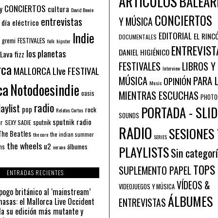
ARTÍCULOS
BALEAR
CONCIERTOS
y
cultura
David Bowie
CONCIERTOS
entrevistas
Y MÚSICA
 día eléctrico
Indie
EDITORIAL
EL RINC
DOCUMENTALES
FESTIVALES
 gremi
folk
hipster
ENTREVIST
los planetas
DANIEL HIGIÉNICO
Lava fizz
FESTIVALES
LIBROS Y
rca
MALLORCA LIve FESTIVAL
Interview
PARA 
MÚSICA
OPINIÓN
ca
Music
Notodoesindie
MIENTRAS ESCUCHAS
oasis
PHOTO
radio
aylist
PORTADA - SLID
pop
rock
Relatos Cortos
SOUNDS
sputnik radio
or
sputnik
SEXY SADIE
RADIO
SESIONES 
The Beatles
the indian summer
the cure
SERIES
the wheels
u2
álbumes
ns
PLAYLISTS
verano
Sin categor
TOPS
SUPLEMENTO PAPEL
ENTRADAS RECIENTES
VÍDEOS &
VIDEOJUEGOS Y MÚSICA
pogo británico al ‘mainstream’
ÁLBUMES
asas: el Mallorca Live Occident
ENTREVISTAS
a su edición más mutante y