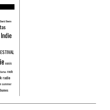
David Bowie
tas
Indie
FESTIVAL
ie
oasis
rock
 Cortos
k radio
an summer
lbumes