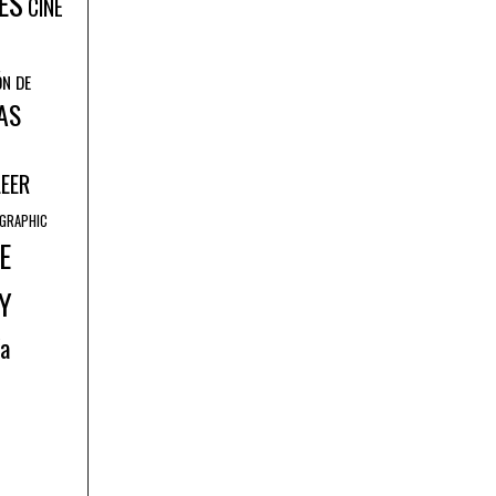
ES
CINE
ÓN DE
AS
LEER
GRAPHIC
E
Y
ía