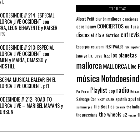
al.
ETIQUETAS
ODOESINDIE # 214: ESPECIAL
Albert Petit
bn mallorca
blur
canciones
LORCA LIVE OCCIDENT con
CONCIERTOS
ceremoney
cultura
RA, LEÓN BENAVENTE y KAISER
entrevis
EFS
discos
el día eléctrico
Escorpio
FESTIVALES
ODOESINDIE # 213: ESPECIAL
es gremi
folk
hipster
LORCA LIVE OCCIDENT con
los planetas
Lava fizz
jane yo
l.a.
MEN y MARÍA, DMASSO y
mallorca
MALLORCA LIve 
NDSTILL
música
Notodoesind
ESCENA MUSICAL BALEAR EN EL
LORCA LIVE OCCIDENT. pt1
radio
Playlist
pop
Pau Forner
Relatos
sputni
ODESINDIE # 212: ROAD TO
Salvatge Cor
sputnik
SEXY SADIE
LORCA LIVE – MARIBEL MAYANS y
The Beatles
the indi
summer pie
the cure
 ORSON
the wheels
u2
á
the prussians
verano