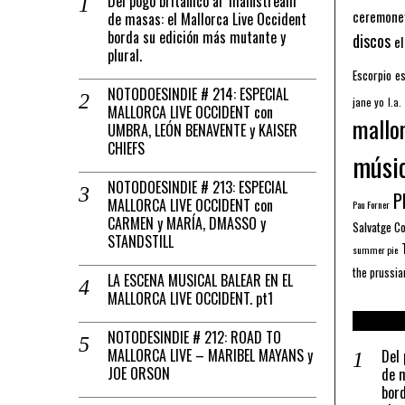
Del pogo británico al ‘mainstream’
ceremone
de masas: el Mallorca Live Occident
borda su edición más mutante y
discos
el
plural.
Escorpio
es
NOTODOESINDIE # 214: ESPECIAL
jane yo
l.a.
MALLORCA LIVE OCCIDENT con
mallo
UMBRA, LEÓN BENAVENTE y KAISER
CHIEFS
músi
NOTODOESINDIE # 213: ESPECIAL
Pl
MALLORCA LIVE OCCIDENT con
Pau Forner
CARMEN y MARÍA, DMASSO y
Salvatge C
STANDSTILL
summer pie
the prussia
LA ESCENA MUSICAL BALEAR EN EL
MALLORCA LIVE OCCIDENT. pt1
NOTODESINDIE # 212: ROAD TO
MALLORCA LIVE – MARIBEL MAYANS y
Del 
JOE ORSON
de m
bord