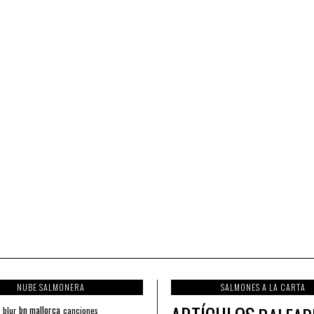
NUBE SALMONERA
SALMONES A LA CARTA
bn mallorca
blur
canciones