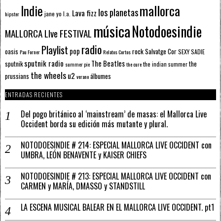
mallorca
Indie
los planetas
Lava fizz
jane yo
l.a.
hipster
música
Notodoesindie
MALLORCA LIve FESTIVAL
radio
Playlist
pop
rock
Salvatge Cor
oasis
SEXY SADIE
Pau Forner
Relatos Cortos
sputnik radio
The Beatles
sputnik
the
the indian summer
summer pie
the cure
the wheels
u2
álbumes
prussians
verano
ENTRADAS RECIENTES
Del pogo británico al ‘mainstream’ de masas: el Mallorca Live
Occident borda su edición más mutante y plural.
NOTODOESINDIE # 214: ESPECIAL MALLORCA LIVE OCCIDENT con
UMBRA, LEÓN BENAVENTE y KAISER CHIEFS
NOTODOESINDIE # 213: ESPECIAL MALLORCA LIVE OCCIDENT con
CARMEN y MARÍA, DMASSO y STANDSTILL
LA ESCENA MUSICAL BALEAR EN EL MALLORCA LIVE OCCIDENT. pt1