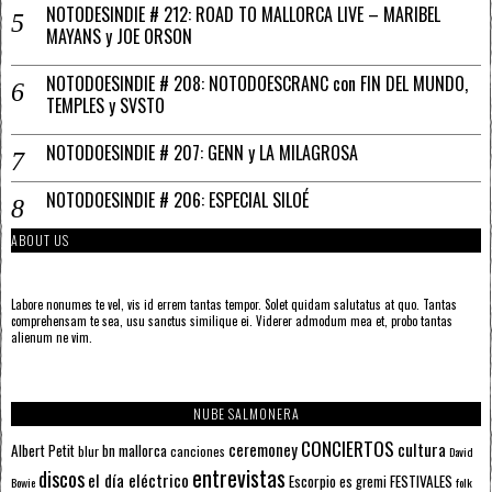
NOTODESINDIE # 212: ROAD TO MALLORCA LIVE – MARIBEL
MAYANS y JOE ORSON
NOTODOESINDIE # 208: NOTODOESCRANC con FIN DEL MUNDO,
TEMPLES y SVSTO
NOTODOESINDIE # 207: GENN y LA MILAGROSA
NOTODOESINDIE # 206: ESPECIAL SILOÉ
ABOUT US
Labore nonumes te vel, vis id errem tantas tempor. Solet quidam salutatus at quo. Tantas
comprehensam te sea, usu sanctus similique ei. Viderer admodum mea et, probo tantas
alienum ne vim.
NUBE SALMONERA
CONCIERTOS
ceremoney
cultura
Albert Petit
bn mallorca
blur
canciones
David
entrevistas
discos
el día eléctrico
Escorpio
FESTIVALES
es gremi
Bowie
folk