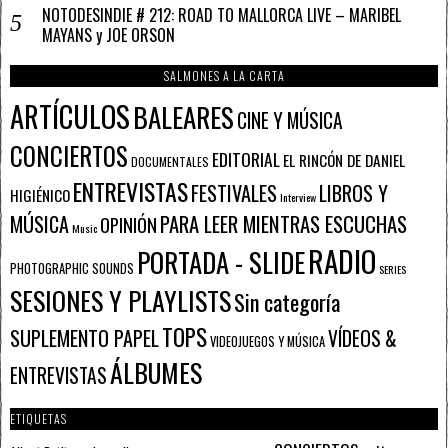
NOTODESINDIE # 212: ROAD TO MALLORCA LIVE – MARIBEL
MAYANS y JOE ORSON
SALMONES A LA CARTA
ARTÍCULOS
BALEARES
CINE Y MÚSICA
CONCIERTOS
EDITORIAL
EL RINCÓN DE DANIEL
DOCUMENTALES
ENTREVISTAS
FESTIVALES
LIBROS Y
HIGIÉNICO
Interview
PARA LEER MIENTRAS ESCUCHAS
MÚSICA
OPINIÓN
Music
RADIO
PORTADA - SLIDE
PHOTOGRAPHIC SOUNDS
SERIES
SESIONES Y PLAYLISTS
Sin categoría
TOPS
SUPLEMENTO PAPEL
VÍDEOS &
VIDEOJUEGOS Y MÚSICA
ÁLBUMES
ENTREVISTAS
ETIQUETAS