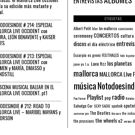
ENTREVISTAS
a su edición más mutante y
al.
ETIQUETAS
ODOESINDIE # 214: ESPECIAL
Albert Petit
bn mallorca
blur
canciones
LORCA LIVE OCCIDENT con
CONCIERTOS
ceremoney
cultura
RA, LEÓN BENAVENTE y KAISER
entrevis
EFS
discos
el día eléctrico
Escorpio
FESTIVALES
ODOESINDIE # 213: ESPECIAL
es gremi
folk
hipster
LORCA LIVE OCCIDENT con
los planetas
Lava fizz
jane yo
l.a.
MEN y MARÍA, DMASSO y
mallorca
MALLORCA LIve 
NDSTILL
música
Notodoesind
ESCENA MUSICAL BALEAR EN EL
LORCA LIVE OCCIDENT. pt1
radio
Playlist
pop
Pau Forner
Relatos
sputni
ODESINDIE # 212: ROAD TO
Salvatge Cor
sputnik
SEXY SADIE
LORCA LIVE – MARIBEL MAYANS y
The Beatles
the indi
summer pie
the cure
 ORSON
the wheels
u2
á
the prussians
verano