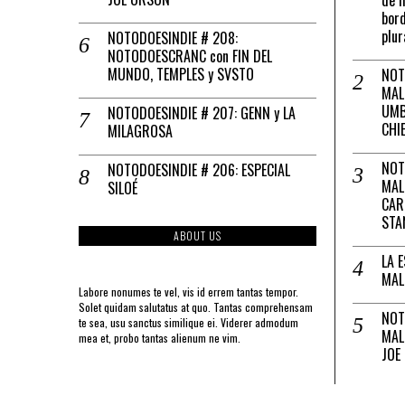
bord
plur
NOTODOESINDIE # 208:
NOTODOESCRANC con FIN DEL
MUNDO, TEMPLES y SVSTO
NOT
MAL
UMB
NOTODOESINDIE # 207: GENN y LA
CHI
MILAGROSA
NOT
NOTODOESINDIE # 206: ESPECIAL
MAL
SILOÉ
CAR
STA
ABOUT US
LA 
MAL
Labore nonumes te vel, vis id errem tantas tempor.
Solet quidam salutatus at quo. Tantas comprehensam
NOT
te sea, usu sanctus similique ei. Viderer admodum
MAL
mea et, probo tantas alienum ne vim.
JOE