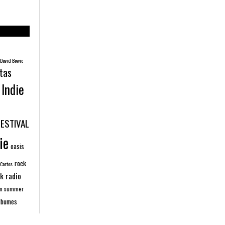
David Bowie
tas
Indie
FESTIVAL
ie
oasis
rock
 Cortos
k radio
an summer
lbumes