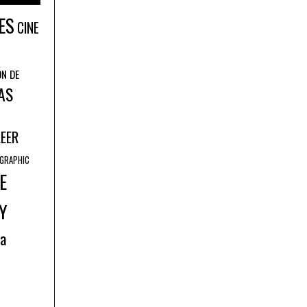
ES
CINE
ÓN DE
AS
LEER
GRAPHIC
E
Y
ía