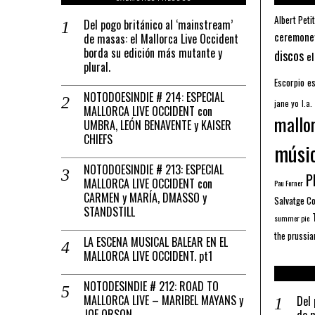
Albert Petit
Del pogo británico al ‘mainstream’
ceremone
de masas: el Mallorca Live Occident
borda su edición más mutante y
discos
el
plural.
Escorpio
es
NOTODOESINDIE # 214: ESPECIAL
jane yo
l.a.
MALLORCA LIVE OCCIDENT con
mallo
UMBRA, LEÓN BENAVENTE y KAISER
CHIEFS
músi
NOTODOESINDIE # 213: ESPECIAL
Pl
MALLORCA LIVE OCCIDENT con
Pau Forner
CARMEN y MARÍA, DMASSO y
Salvatge C
STANDSTILL
summer pie
the prussia
LA ESCENA MUSICAL BALEAR EN EL
MALLORCA LIVE OCCIDENT. pt1
NOTODESINDIE # 212: ROAD TO
MALLORCA LIVE – MARIBEL MAYANS y
Del 
JOE ORSON
de m